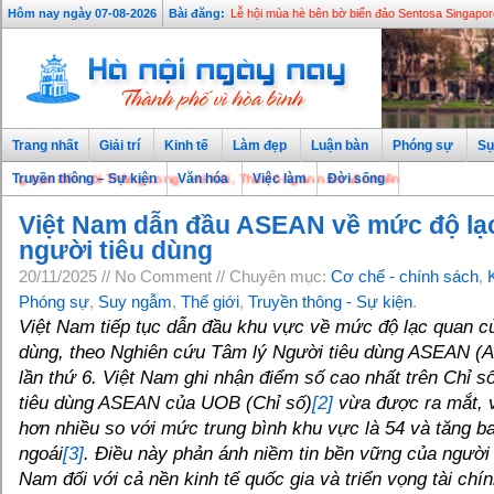
Hôm nay ngày 07-08-2026
Bài đăng:
Lễ hội mùa hè bên bờ biển đảo Sentosa Singapor
Trang nhất
Giải trí
Kinh tế
Làm đẹp
Luận bàn
Phóng sự
Sự
ến với Thăng Long - Hà Nội, Thủ đô ngàn năm văn hiến
Truyền thông – Sự kiện
Văn hóa
Việc làm
Đời sống
Việt Nam dẫn đầu ASEAN về mức độ lạ
người tiêu dùng
20/11/2025 // No Comment // Chuyên mục:
Cơ chế - chính sách
,
Phóng sự
,
Suy ngẫm
,
Thế giới
,
Truyền thông - Sự kiện
.
Việt Nam tiếp tục dẫn đầu khu vực về mức độ lạc quan củ
dùng, theo Nghiên cứu Tâm lý Người tiêu dùng ASEAN (
lần thứ 6. Việt Nam ghi nhận điểm số cao nhất trên Chỉ 
tiêu dùng ASEAN của UOB (Chỉ số)
[2]
vừa được ra mắt, v
hơn nhiều so với mức trung bình khu vực là 54 và tăng b
ngoái
[3]
. Điều này phản ánh niềm tin bền vững của người 
Nam đối với cả nền kinh tế quốc gia và triển vọng tài chí