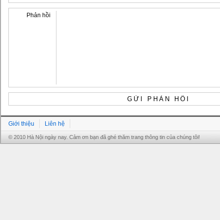
Phản hồi
Giới thiệu
Liên hệ
© 2010 Hà Nội ngày nay. Cảm ơn bạn đã ghé thăm trang thông tin của chúng tôi!
Grandpashabet
Grandpashabet
Grandpashabet
Grandpashabet
Grandpashabet
grandpashabet
grandpashabet
marsbahis
grandpashabet
grandpashabet
grandpashabet
giriş
güncel
login
giriş
güncel
giriş
giriş