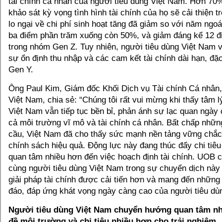
tài chính cá nhân của người tiêu dùng Việt Nam. Hơn 70
khảo sát kỳ vọng tình hình tài chính của họ sẽ cải thiện t
lo ngại về chi phí sinh hoạt tăng đã giảm so với năm ngo
ba điểm phần trăm xuống còn 50%, và giảm đáng kể 12 đ
trong nhóm Gen Z. Tuy nhiên, người tiêu dùng Việt Nam 
sự ổn định thu nhập và các cam kết tài chính dài hạn, đặ
Gen Y.
Ông Paul Kim, Giám đốc Khối Dịch vụ Tài chính Cá nhâ
Việt Nam, chia sẻ: “Chúng tôi rất vui mừng khi thấy tâm l
Việt Nam vẫn tiếp tục bền bỉ, phản ánh sự lạc quan ngày 
cả môi trường vĩ mô và tài chính cá nhân. Bất chấp nhữn
cầu, Việt Nam đã cho thấy sức mạnh nền tảng vững chắc
chính sách hiệu quả. Động lực này đang thúc đẩy chi tiêu
quan tâm nhiều hơn đến việc hoạch định tài chính. UOB 
cùng người tiêu dùng Việt Nam trong sự chuyển dịch này
giải pháp tài chính được cải tiến hơn và mang đến những
đáo, đáp ứng khát vọng ngày càng cao của người tiêu dùn
Người tiêu dùng Việt Nam chuyển hướng quan tâm nh
đề môi trường và chi tiêu nhiều hơn cho trải nghiệm.