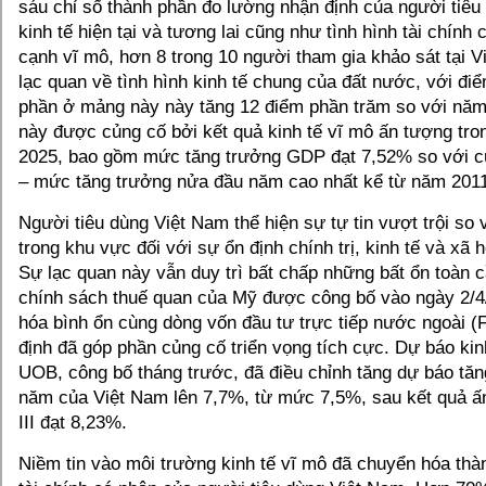
sáu chỉ số thành phần đo lường nhận định của người tiêu
kinh tế hiện tại và tương lai cũng như tình hình tài chính
cạnh vĩ mô, hơn 8 trong 10 người tham gia khảo sát tại 
lạc quan về tình hình kinh tế chung của đất nước, với đi
phần ở mảng này này tăng 12 điểm phần trăm so với năm
này được củng cố bởi kết quả kinh tế vĩ mô ấn tượng tr
2025, bao gồm mức tăng trưởng GDP đạt 7,52% so với c
– mức tăng trưởng nửa đầu năm cao nhất kể từ năm 2011
Người tiêu dùng Việt Nam thể hiện sự tự tin vượt trội so
trong khu vực đối với sự ổn định chính trị, kinh tế và xã 
Sự lạc quan này vẫn duy trì bất chấp những bất ổn toàn 
chính sách thuế quan của Mỹ được công bố vào ngày 2/4
hóa bình ổn cùng dòng vốn đầu tư trực tiếp nước ngoài (F
định đã góp phần củng cố triển vọng tích cực. Dự báo kin
UOB, công bố tháng trước, đã điều chỉnh tăng dự báo tă
năm của Việt Nam lên 7,7%, từ mức 7,5%, sau kết quả ấ
III đạt 8,23%.
Niềm tin vào môi trường kinh tế vĩ mô đã chuyển hóa thà