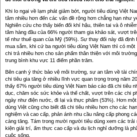
Khi lo ngại về lạm phát giảm bớt, người tiêu dùng Việt N
tâm nhiều hơn đến các vấn đề rộng hơn chẳng hạn như yế
Nghiên cứu cho thấy biến đổi khí hậu, thiên tai và ô nhiễ
tâm hàng đầu của 66% người tham gia khảo sát, vượt trê
tế như thuế quan của Mỹ (59%). Sự thay đổi này đã định h
mua sắm, khi cứ ba người tiêu dùng Việt Nam thì có một
chi trả nhiều hơn cho sản phẩm thân thiện với môi trườ
trung bình khu vực 11 điểm phần trăm.
Bên cạnh ý thức bảo vệ môi trường, sự an tâm về tài chí
chi tiêu gia tăng ở nhiều lĩnh vực quan trọng trong năm 
thấy 67% người tiêu dùng Việt Nam báo cáo đã chi tiêu n
dục, chăm sóc sức khỏe và thể chất, vượt trên các chi ph
ngày như điện nước, đi lại và thực phẩm (53%). Hơn một
dùng Việt cũng cho biết đã chi tiêu nhiều hơn cho các hạ
nghiệm và cao cấp, phản ánh nhu cầu nâng cấp phong c
càng tăng. Tám trong mười người tiêu dùng xem các trải
kiện giải trí, ẩm thực cao cấp và du lịch nghỉ dưỡng là ph
cuộc sống.