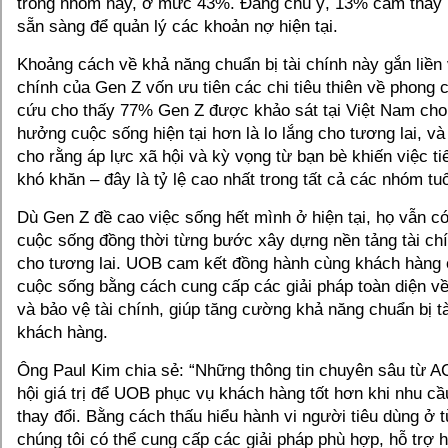
trong nhóm này, ở mức 43%. Đáng chú ý, 13% cảm thấy 
sẵn sàng để quản lý các khoản nợ hiện tại.
Khoảng cách về khả năng chuẩn bị tài chính này gắn liền v
chính của Gen Z vốn ưu tiên các chi tiêu thiên về phong
cứu cho thấy 77% Gen Z được khảo sát tại Việt Nam cho b
hưởng cuộc sống hiện tại hơn là lo lắng cho tương lai, và
cho rằng áp lực xã hội và kỳ vọng từ bạn bè khiến việc ti
khó khăn – đây là tỷ lệ cao nhất trong tất cả các nhóm tuổ
Dù Gen Z đề cao việc sống hết mình ở hiện tại, họ vẫn c
cuộc sống đồng thời từng bước xây dựng nền tảng tài ch
cho tương lai. UOB cam kết đồng hành cùng khách hàng 
cuộc sống bằng cách cung cấp các giải pháp toàn diện về 
và bảo vệ tài chính, giúp tăng cường khả năng chuẩn bị t
khách hàng.
Ông Paul Kim chia sẻ: “Những thông tin chuyên sâu từ 
hội giá trị để UOB phục vụ khách hàng tốt hơn khi nhu cầu
thay đổi. Bằng cách thấu hiểu hành vi người tiêu dùng ở 
chúng tôi có thể cung cấp các giải pháp phù hợp, hỗ trợ