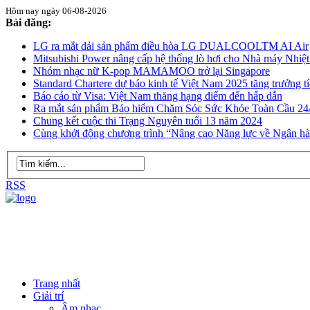
Hôm nay ngày 06-08-2026
Bài đăng:
LG ra mắt dải sản phẩm điều hòa LG DUALCOOLTM AI Air
Mitsubishi Power nâng cấp hệ thống lò hơi cho Nhà máy Nhiệ
Nhóm nhạc nữ K-pop MAMAMOO trở lại Singapore
Standard Chartere dự báo kinh tế Việt Nam 2025 tăng trưởng t
Báo cáo từ Visa: Việt Nam thăng hạng điểm đến hấp dẫn
Ra mắt sản phẩm Bảo hiểm Chăm Sóc Sức Khỏe Toàn Cầu 24
Chung kết cuộc thi Trạng Nguyên tuổi 13 năm 2024
Cùng khởi động chương trình “Nâng cao Năng lực về Ngân h
RSS
Trang nhất
Giải trí
Âm nhạc