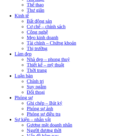
Thể thao
Thư giãn
Kinh tế
Bất động sản
Cơ chế – chính sách
Công nghệ
Mẹo kinh doanh
Tài chính – Chứng khoán
Thị trường
Làm đẹp
Nhà đẹp – phong thuỷ
Thiết kế – mỹ thuật
Thời trang
Luận bàn
Chính trị
Suy ngẫm
Đối thoại
Phóng sự
Ghi chép – Bút ký
Phóng sự ảnh
Phóng sự điều tra
Sự kiện – nhân vật
Gương mặt doanh nhân
Người đương thời
Vấn đề hôm nay