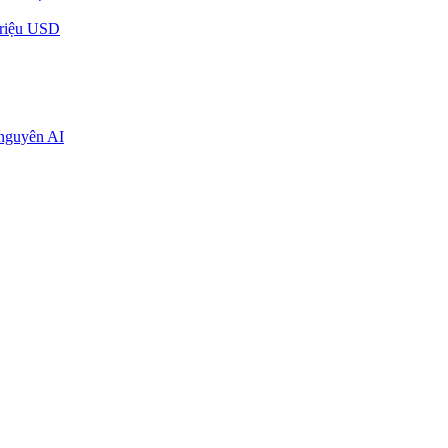
triệu USD
ỷ nguyên AI