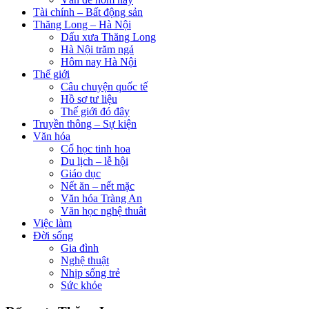
Tài chính – Bất động sản
Thăng Long – Hà Nội
Dấu xưa Thăng Long
Hà Nội trăm ngả
Hôm nay Hà Nội
Thế giới
Câu chuyện quốc tế
Hồ sơ tư liệu
Thế giới đó đây
Truyền thông – Sự kiện
Văn hóa
Cổ học tinh hoa
Du lịch – lễ hội
Giáo dục
Nết ăn – nết mặc
Văn hóa Tràng An
Văn học nghệ thuât
Việc làm
Đời sống
Gia đình
Nghệ thuật
Nhịp sống trẻ
Sức khỏe