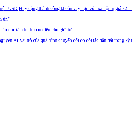
Huy động thành công khoản vay hợp vốn xã hội trị giá 721 
m tin”
iáo dục tài chính toàn diện cho giới trẻ
Vai trò của quá trình chuyển đổi do đối tác dẫn dắt trong k