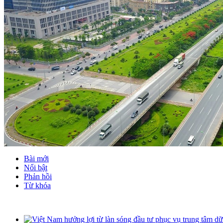
Bài mới
Nổi bật
Phản hồi
Từ khóa