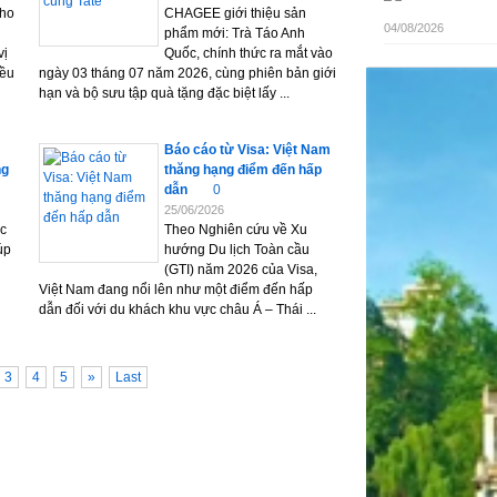
cho
CHAGEE giới thiệu sản
04/08/2026
phẩm mới: Trà Táo Anh
vị
Quốc, chính thức ra mắt vào
iều
ngày 03 tháng 07 năm 2026, cùng phiên bản giới
hạn và bộ sưu tập quà tặng đặc biệt lấy ...
Báo cáo từ Visa: Việt Nam
ng
thăng hạng điểm đến hấp
dẫn
0
25/06/2026
óc
Theo Nghiên cứu về Xu
úp
hướng Du lịch Toàn cầu
(GTI) năm 2026 của Visa,
Việt Nam đang nổi lên như một điểm đến hấp
dẫn đối với du khách khu vực châu Á – Thái ...
3
4
5
»
Last