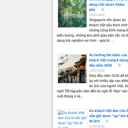
đang chờ được khám
phá
0
23/07/2026
Singapore vốn được du
khách Việt yêu thích nhờ
những công trình mang t
biểu tượng, những khu phố giàu bản sắc và 
dạng trải nghiệm vui chơi – giải trí. ...
Xu hướng tìm kiếm của
khách Việt trong 6 thán
đầu năm 2026
0
17/07/2026
Nửa đầu năm 2026 đã k
lại với nhiều dịp cao điể
du lịch của người Việt, từ
nghỉ Tết Nguyên đán đến kỳ nghỉ lễ “kép” vào
cuối tháng 4 và ...
Du khách Việt làm chủ 
vẫn giữ được “gu” khi đ
du lịch
0
07/07/2026