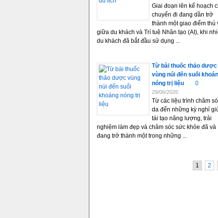
Giai đoạn lên kế hoạch 
chuyến đi đang dần trở
thành một giao điểm thú 
giữa du khách và Trí tuệ Nhân tạo (AI), khi nh
du khách đã bắt đầu sử dụng ...
Từ bài thuốc thảo dược
vùng núi đến suối khoá
nóng trị liệu
0
29/06/2026
Từ các liệu trình chăm s
da đến những kỳ nghỉ gi
tái tạo năng lượng, trải
nghiệm làm đẹp và chăm sóc sức khỏe đã và
đang trở thành một trong những ...
1
2