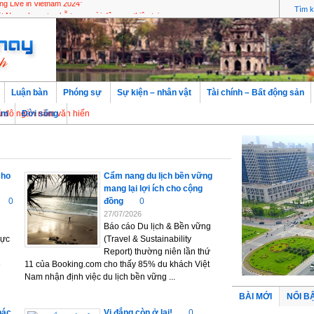
g Live in Vietnam 2024”
Luận bàn
Phóng sự
Sự kiện – nhân vật
Tài chính – Bất động sản
àn năm văn hiến
àm
Đời sống
cho
Cẩm nang du lịch bền vững
mang lại lợi ích cho cộng
0
đồng
0
27/07/2026
Báo cáo Du lịch & Bền vững
rực
(Travel & Sustainability
Report) thường niên lần thứ
e
11 của Booking.com cho thấy 85% du khách Việt
Nam nhận định việc du lịch bền vững ...
BÀI MỚI
NỔI B
hác
Vị đắng còn ở lại!
0