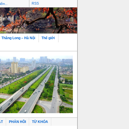
RSS
Thăng Long – Hà Nội
Thế giới
ẬT
PHẢN HỒI
TỪ KHÓA