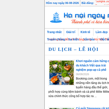
Hôm nay ngày 06-08-2026
Bài đăng:
“Sungha Jun
Trang nhất
Giải trí
Kinh tế
Làm đẹp
Chào mừng bạn đến với Thăng Long - Hà Nội, Thủ đô ng
Truyền thông – Sự kiện
Văn hóa
Việc l
DU LỊCH – LỄ HỘI
Khơi nguồn cảm hứng 
du khách Việt qua trải
nghiệm pop-up cà phê
06/08/2026
Booking.com, một trong
những nền tảng du lịch t
tuyến hàng đầu thế giới,
phối hợp cùng tiệm bánh và cà phê Mille Mill
vừa chính thức công bố hợp tác ra ...
Có một Singapore rất k