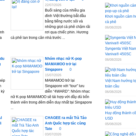
22/07/2026
Buổi sáng của nhiều gia
đình Việt thường bắt đầu
Khơi nguồn cảm hứ
bằng tiếng nước sôi và
cà phê
những giọt cà phê chậm rãi
06/08/2026
ính
rơi qua chiếc phin. Hương
đa
cà phê lan trong căn nhà trước ...
Syngenta Việt Nam 
Vaniva® 450SC
 du
Nhóm nhạc nữ K-pop
06/08/2026
g
MAMAMOO trở lại
Singapore
0
15/07/2026
hép
MAMAMOO trở lại
Việt Nam hưởng lợi
m
Singapore với “tour” lưu
toàn cầu
 kỳ
diễn “4WARD”: Nhóm nhạc
06/08/2026
nữ K-pop MAMAMOO sẽ tái hợp với đầy đủ bốn
thành viên trong đêm diễn duy nhất tại Singapore
...
Huy động thành côn
AI
CHAGEE ra mắt Trà Táo
USD
i
Anh Quốc hợp tác cùng
05/08/2026
Tate
0
03/07/2026