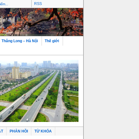
RSS
Thăng Long – Hà Nội
Thế giới
ẬT
PHẢN HỒI
TỪ KHÓA