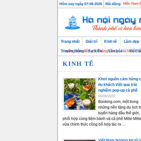
Hôm nay ngày 07-08-2026
Bài đăng:
Miền Nam Đà
Trang nhất
Giải trí
Kinh tế
Làm đẹp
Chào mừng bạn đến với Thăng Long - Hà Nội, Thủ đô ngà
Truyền thông – Sự kiện
Văn hóa
Việc l
KINH TẾ
Khơi nguồn cảm hứng 
du khách Việt qua trải
nghiệm pop-up cà phê
06/08/2026
Booking.com, một trong
những nền tảng du lịch t
tuyến hàng đầu thế giới,
phối hợp cùng tiệm bánh và cà phê Mille Mill
vừa chính thức công bố hợp tác ra ...
Việt Nam hưởng lợi từ 