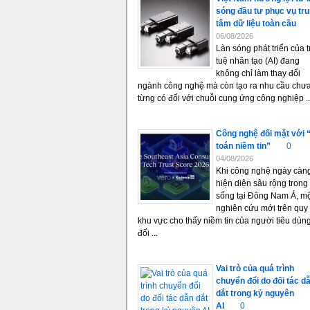
sóng đầu tư phục vụ tr
tâm dữ liệu toàn cầu
06/08/2026
Làn sóng phát triển của tr
tuệ nhân tạo (AI) đang
không chỉ làm thay đổi
ngành công nghệ mà còn tạo ra nhu cầu chư
từng có đối với chuỗi cung ứng công nghiệp ..
Công nghệ đối mặt với 
toán niềm tin”
0
04/08/2026
Khi công nghệ ngày càn
hiện diện sâu rộng trong
sống tại Đông Nam Á, m
nghiên cứu mới trên quy
khu vực cho thấy niềm tin của người tiêu dùn
đối ...
Vai trò của quá trình
chuyển đổi do đối tác d
dắt trong kỷ nguyên
AI
0