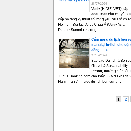
28/07/2026
Vertiv (NYSE: VRT), tập
đoàn toàn cầu chuyên c
cấp hạ tầng kỹ thuật số trọng yếu, vừa tổ chức
Hội nghị Đối tác Vertiv Châu Á (Vertiv Asia
Partner Summit) thường ...
Cẩm nang du lịch bền 
mang lại lợi ích cho cộn
đồng
0
27/07/2026
Báo cáo Du lịch & Bền v
(Travel & Sustainability
Report) thường niên lần 
11 của Booking.com cho thấy 85% du khách V
Nam nhận định việc du lịch bền vững ...
1
2