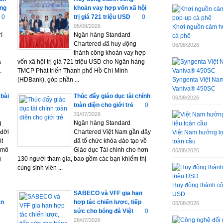
ung
khoản vay hợp vốn xã hội
0
trị giá 721 triệu USD
0
05/08/2026
Khơi nguồn cảm hứ
í
Ngân hàng Standard
cà phê
Chartered đã huy động
06/08/2026
thành công khoản vay hợp
a
vốn xã hội trị giá 721 triệu USD cho Ngân hàng
.
TMCP Phát triển Thành phố Hồ Chí Minh
(HDBank), góp phần ...
Syngenta Việt Nam 
Vaniva® 450SC
“bài
Thúc đẩy giáo dục tài chính
06/08/2026
toàn diện cho giới trẻ
0
31/07/2026
g
Ngân hàng Standard
 đời
Chartered Việt Nam gần đây
Việt Nam hưởng lợi
ột
đã tổ chức khóa đào tạo về
toàn cầu
 mô
Giáo dục Tài chính cho hơn
06/08/2026
g
130 người tham gia, bao gồm các bạn khiếm thị
cùng sinh viên ...
Huy động thành côn
SABECO và VFF gia hạn
USD
ẫn
hợp tác chiến lược, tiếp
05/08/2026
sức cho bóng đá Việt
0
28/07/2026