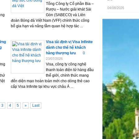
Tổng Công ty Cổ phần Bia –
04/08/2026
Rượu – Nước giải khát Sài
ung
Gòn (SABECO) và Liên
đoàn Bóng đá Việt Nam (VFF) chính thức công
bố gia hạn và nâng tầm quan hệ hợp tác ...
vững
Visa tái định vị Visa Infinite
g
dành cho thế hệ khách
hàng thượng lưu
0
23/07/2026
ững
Visa, công ty công nghệ
thanh toán điện tử hàng đầu
thứ
thế giới, chính thức mang
iệt
đến diện mạo hoàn toàn mới cho dòng thẻ cao
cấp Visa Infinite tại khu vực châu Á ...
3
4
5
»
Last