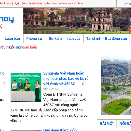
i Loan (TQ): Hành trình khám phá thiên nhiên và văn hóa
Luận bàn
Phóng sự
Sự kiện – nhân vật
Tài chính – Bất động sản
n năm văn hiến
àm
Đời sống
cho
Syngenta Việt Nam hoàn
thiện giải pháp bảo vệ bộ rễ
0
với Vaniva® 450SC
0
06/08/2026
Công ty TNHH Syngenta
rực
Việt Nam công bố Vaniva®
450SC với công nghệ
e
TYMIRIUM® nay đã được cấp phép cho bệnh
vàng lá thối rễ do nấm Fusarium gây ra. Cùng với
việc ra ...
BÀI MỚI
NỔI B
làn
Huy động thành công