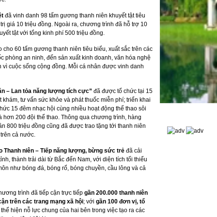
ệt
đã vinh danh 98 tấm gương thanh niên khuyết tật tiêu
rị giá 10 triệu đồng. Ngoài ra, chương trình đã hỗ trợ 10
ết tật với tổng kinh phí 500 triệu đồng.
o cho 60 tấm gương thanh niên tiêu biểu, xuất sắc trên các
uốc phòng an ninh, đến sản xuất kinh doanh, văn hóa nghệ
yện vì cuộc sống cộng đồng. Mỗi cá nhân được vinh danh
ân – Lan tỏa năng lượng tích cực”
đã được tổ chức tại 15
t khám, tư vấn sức khỏe và phát thuốc miễn phí; triển khai
hức 15 đêm nhạc hội cùng nhiều hoạt động thể thao sôi
à hơn 200 đội thể thao. Thông qua chương trình, hàng
ần 800 triệu đồng cũng đã được trao tặng tới thanh niên
trên cả nước.
o Thanh niên – Tiếp năng lượng, bừng sức trẻ
đã cải
ỉnh, thành trải dài từ Bắc đến Nam, với diện tích tối thiểu
môn như bóng đá, bóng rổ, bóng chuyền, cầu lông và cả
ương trình đã tiếp cận trực tiếp
gần 200.000 thanh niên
 cận trên các trang mạng xã hội
; với
gần 100 đơn vị, tổ
thể hiện nỗ lực chung của hai bên trong việc tạo ra các