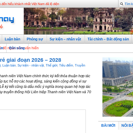
dùng Việt lạc quan nhất về triển vọng kinh tế
đến hiếu khách nhất Việt Nam đã lộ diện
Luận bàn
Phóng sự
Sự kiện – nhân vật
Tài chính – Bất động sản
n năm văn hiến
àm
Đời sống
rẻ giai đoạn 2026 – 2028
̣
,
Luận bàn
,
Sự kiện - nhân vật
,
Thế giới
,
Tiêu điểm
,
Truyền
anh niên Việt Nam chính thức ký kết thỏa thuận hợp tác
p tục hỗ trợ các hoạt động, sáng kiến cộng đồng vì sự
 Lễ ký kết cũng là dấu mốc ý nghĩa trong quan hệ hợp tác
y truyền thống Hội Liên hiệp Thanh niên Việt Nam và 70
BÀI MỚI
NỔI B