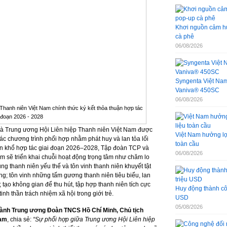
Khơi nguồn cảm hứ
cà phê
06/08/2026
Syngenta Việt Nam 
Vaniva® 450SC
06/08/2026
hanh niên Việt Nam chính thức ký kết thỏa thuận hợp tác
i đoạn 2026 - 2028
à Trung ương Hội Liên hiệp Thanh niên Việt Nam được
Việt Nam hưởng lợi
các chương trình phối hợp nhằm phát huy và lan tỏa lối
toàn cầu
uôn khổ hợp tác giai đoạn 2026–2028, Tập đoàn TCP và
06/08/2026
m sẽ triển khai chuỗi hoạt động trọng tâm như chăm lo
g thanh niên yếu thế và tôn vinh thanh niên khuyết tật
g; tôn vinh những tấm gương thanh niên tiêu biểu, lan
i; tạo không gian để thu hút, tập hợp thanh niên tích cực
Huy động thành côn
inh thần trách nhiệm xã hội trong giới trẻ.
USD
05/08/2026
ành Trung ương Đoàn TNCS Hồ Chí Minh, Chủ tịch
Nam
, chia sẻ:
“Sự phối hợp giữa Trung ương Hội Liên hiệp