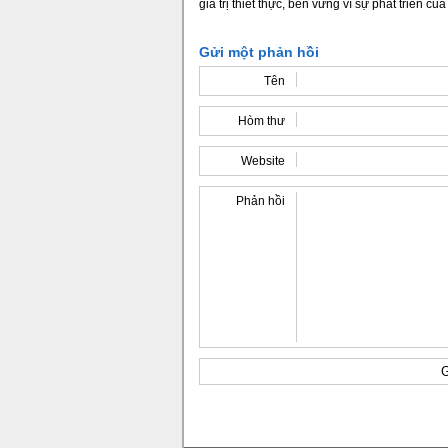
giá trị thiết thực, bền vững vì sự phát triển c
Gửi một phản hồi
Tên
Hòm thư
Website
Phản hồi