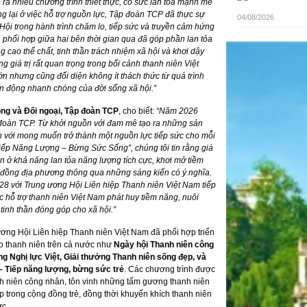
a nhiều chương trình thiết thực, có sức lan tỏa mạnh mẽ
g lại ở việc hỗ trợ nguồn lực, Tập đoàn TCP đã thực sự
04/08/2026
Hội trong hành trình chăm lo, tiếp sức và truyền cảm hứng
phối hợp giữa hai bên thời gian qua đã góp phần lan tỏa
ng cao thể chất, tinh thần trách nhiệm xã hội và khơi dậy
g giá trị rất quan trọng trong bối cảnh thanh niên Việt
 nhưng cũng đối diện không ít thách thức từ quá trình
ến động nhanh chóng của đời sống xã hội.”
ng và Đối ngoại, Tập đoàn TCP
, cho biết:
“Năm 2026
đoàn TCP. Từ khởi nguồn với đam mê tạo ra những sản
 với mong muốn trở thành một nguồn lực tiếp sức cho mỗi
Tiếp Năng Lượng – Bừng Sức Sống”, chúng tôi tin rằng giá
 ở khả năng lan tỏa năng lượng tích cực, khơi mở tiềm
đồng địa phương thông qua những sáng kiến có ý nghĩa.
28 với Trung ương Hội Liên hiệp Thanh niên Việt Nam tiếp
ệc hỗ trợ thanh niên Việt Nam phát huy tiềm năng, nuôi
 tinh thần đóng góp cho xã hội.”
ơng Hội Liên hiệp Thanh niên Việt Nam đã phối hợp triển
o thanh niên trên cả nước như
Ngày hội Thanh niên công
g Nghị lực Việt, Giải thưởng Thanh niên sống đẹp, và
– Tiếp năng lượng, bừng sức trẻ
. Các chương trình được
anh niên công nhân, tôn vinh những tấm gương thanh niên
ẹp trong cộng đồng trẻ, đồng thời khuyến khích thanh niên
ực.