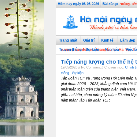
Người tiêu 
Hôm nay ngày 08-08-2026
Bài đăng:
Những điểm 
Trang nhất
Giải trí
Kinh tế
Làm đẹp
Chào mừng bạn đến với Thăng Long - Hà Nội, Thủ đô ngà
Truyền thông – Sự kiện
Văn hóa
Việc l
Tiếp năng lượng cho thế hệ t
19/05/2026 // No Comment // Chuyên mục:
Chính tri
thông - Sự kiện
.
Tập đoàn TCP và Trung ương Hội Liên hiệp Th
giai đoạn 2026 – 2028, khẳng định cam kết tiế
phát triển toàn diện của thanh niên Việt Nam.
giữa hai bên, chào mừng kỷ niệm 70 năm Ngà
năm thành lập Tập đoàn TCP.