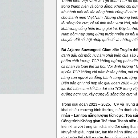
Thanh niên Việt Nam và Tập đoàn TCP đã tạo r
trong thanh niên và cộng đồng. Không chỉ dừn
trở thành một đối tác đồng hành cùng tổ chức 
cho thanh niên Việt Nam. Những chương trình 
lối sống tích cực, cổ vũ tinh thần vượt khó, nâ
khát vọng cống hiến trong giới trẻ. Đây là nhữn
Nam hôm nay đang đứng trước nhiều cơ hội lớn
chuyển đổi số, hội nhập quốc tế và những bi
Bà Arjaree Suwangool, Giám đốc Truyền thô
đánh dấu cột mốc 70 năm phát triển
của Tập 
phẩm chất lượng, TCP không ngừng phát triển
cá nhân và toàn thể xã hội. Với định hướng “
trị của TCP không chỉ nằm ở sản phẩm, mà còn
năng con người và đồng hành cùng các cộng 
Biên bản ghi nhớ hợp tác giai đoạn 2026 – 20
tục thể hiện cam kết lâu dài của TCP trong vi
dưỡng nghị lực, xây dựng lối sống tích cực và
Trong giai đoạn 2023 – 2025, TCP và Trung ư
khai nhiều chương trình thường niên dành ch
nhân – Lan tỏa năng lượng tích cực, Tỏa sán
Công trình Không gian Thể thao Thanh niên 
triển khai với trọng tâm chăm lo đời sống th
khuyết tật giàu nghị lực, lan tỏa hành động đ
rèn luyện thể chất và xây dựng lối sống tích c