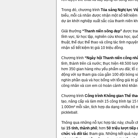
Trong đó, chương trình
Tỏa sáng Nghị lực Vi
biểu, mỗi cá nhân được nhận một sổ tiết kiệm t
dự án khởi nghiệp xuất sắc của thanh niên khuy
Giải thưởng
“Thanh niên sống đẹp”
được tra
lĩnh vực, từ học tập, nghiên cứu khoa học, q
thuật, thể dục thể thao và công tác tình ngu
nhận sổ tiết kiệm trị giá 10 triệu đồng.
Chương trình
“Ngày hội Thanh niên công nh
tỉnh, thành trên cả nước; thực hiện 48.500 lượ
hơn 350 gian hàng nhu yếu phẩm ưu đãi; tổ c
động với sự tham gia của gần 100 đội bóng v
nghìn phần quà và học bổng với tổng giá trị g
công nhân và con em có hoàn cảnh khó khăn 
Chương trình
Công trình Không gian Thể tha
tạo, nâng cấp và làm mới 15 công trình tại 15 t
1.000m² mỗi sân, tích hợp đa dạng nhiều bộ 
pickleball.
Thông qua những nỗ lực hợp tác này, chuỗi ch
tại
15 tỉnh, thành phố
; hơn
50 triệu lượt tiếp
chức và đối tác
tham gia. Những kết quả này 