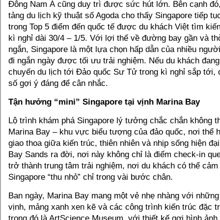
Đông Nam Á cũng duy trì được sức hút lớn. Bên cạnh đó, 
tảng du lịch kỹ thuật số Agoda cho thấy Singapore tiếp tục 
trong Top 5 điểm đến quốc tế được du khách Việt tìm kiế
kì nghỉ dài 30/4 – 1/5. Với lợi thế về đường bay gần và th
ngắn, Singapore là một lựa chọn hấp dẫn của nhiều người
đi ngắn ngày được tối ưu trải nghiệm. Nếu du khách đang
chuyến du lịch tới Đảo quốc Sư Tử trong kì nghỉ sắp tới,
số gợi ý đáng để cân nhắc.
Tận hưởng “mini” Singapore tại vịnh Marina Bay
Lộ trình khám phá Singapore lý tưởng chắc chắn không th
Marina Bay – khu vực biểu tượng của đảo quốc, nơi thể h
giao thoa giữa kiến trúc, thiên nhiên và nhịp sống hiện đạ
Bay Sands ra đời, nơi này không chỉ là điểm check-in qu
trở thành trung tâm trải nghiệm, nơi du khách có thể cả
Singapore “thu nhỏ” chỉ trong vài bước chân.
Ban ngày, Marina Bay mang một vẻ nhẹ nhàng với những l
vịnh, mảng xanh xen kẽ và các công trình kiến trúc đặc t
trong đó là ArtScience Museum, với thiết kế gợi hình ảnh