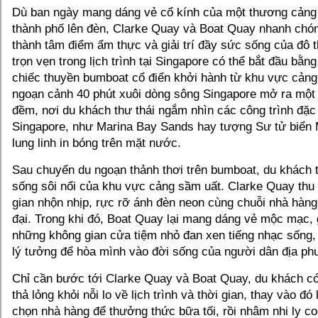
Dù ban ngày mang dáng vẻ cổ kính của một thương cảng 
thành phố lên đèn, Clarke Quay và Boat Quay nhanh chó
thành tâm điểm ẩm thực và giải trí đầy sức sống của đô th
trọn vẹn trong lịch trình tại Singapore có thể bắt đầu bằng
chiếc thuyền bumboat cổ điển khởi hành từ khu vực cản
ngoạn cảnh 40 phút xuôi dòng sông Singapore mở ra mộ
đềm, nơi du khách thư thái ngắm nhìn các công trình đặc
Singapore, như Marina Bay Sands hay tượng Sư tử biển M
lung linh in bóng trên mặt nước.
Sau chuyến du ngoạn thảnh thơi trên bumboat, du khách tr
sống sôi nổi của khu vực cảng sầm uất. Clarke Quay thu
gian nhộn nhịp, rực rỡ ánh đèn neon cùng chuỗi nhà hàng
đại. Trong khi đó, Boat Quay lại mang dáng vẻ mộc mạc, 
những không gian cửa tiệm nhỏ đan xen tiếng nhạc sống
lý tưởng để hòa mình vào đời sống của người dân địa ph
Chỉ cần bước tới Clarke Quay và Boat Quay, du khách có
thả lỏng khỏi nỗi lo về lịch trình và thời gian, thay vào đó
chọn nhà hàng để thưởng thức bữa tối, rồi nhâm nhi ly coc