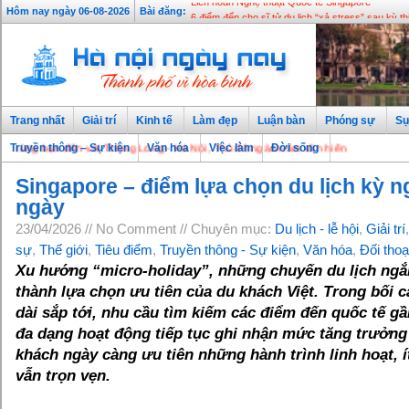
Liên hoan Nghệ thuật Quốc tế Singapore
Hôm nay ngày 06-08-2026
Bài đăng:
6 điểm đến cho sĩ tử du lịch “xả stress” sau kỳ th
Trang nhất
Giải trí
Kinh tế
Làm đẹp
Luận bàn
Phóng sự
Sự
 bạn đến với Thăng Long - Hà Nội, Thủ đô ngàn năm văn hiến
Truyền thông – Sự kiện
Văn hóa
Việc làm
Đời sống
Singapore – điểm lựa chọn du lịch kỳ n
ngày
23/04/2026 // No Comment // Chuyên mục:
Du lịch - lễ hội
,
Giải trí
sự
,
Thế giới
,
Tiêu điểm
,
Truyền thông - Sự kiện
,
Văn hóa
,
Đối thoạ
Xu hướng “micro-holiday”, những chuyến du lịch ngắ
thành lựa chọn ưu tiên của du khách Việt. Trong bối c
dài sắp tới, nhu cầu tìm kiếm các điểm đến quốc tế gầ
đa dạng hoạt động tiếp tục ghi nhận mức tăng trưởng 
khách ngày càng ưu tiên những hành trình linh hoạt, 
vẫn trọn vẹn.