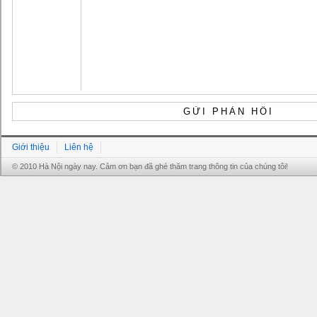
Giới thiệu
Liên hệ
© 2010 Hà Nội ngày nay. Cảm ơn bạn đã ghé thăm trang thông tin của chúng tôi!
Grandpashabet
Grandpashabet
Grandpashabet
Grandpashabet
Grandpashabet
grandpashabet
grandpashabet
marsbahis
canlı
grandpashabet
grandpashabet
grandpashabet
giriş
güncel
login
maç
giriş
güncel
giriş
izle
giriş