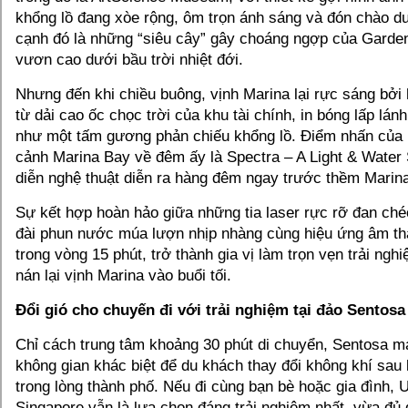
khổng lồ đang xòe rộng, ôm trọn ánh sáng và đón chào d
cạnh đó là những “siêu cây” gây choáng ngợp của Garde
vươn cao dưới bầu trời nhiệt đới.
Nhưng đến khi chiều buông, vịnh Marina lại rực sáng bởi
từ dải cao ốc chọc trời của khu tài chính, in bóng lấp lá
như một tấm gương phản chiếu khổng lồ. Điểm nhấn của 
cảnh Marina Bay về đêm ấy là Spectra – A Light & Water
diễn nghệ thuật diễn ra hàng đêm ngay trước thềm Marin
Sự kết hợp hoàn hảo giữa những tia laser rực rỡ đan ché
đài phun nước múa lượn nhịp nhàng cùng hiệu ứng âm th
trong vòng 15 phút, trở thành gia vị làm trọn vẹn trải ng
nán lại vịnh Marina vào buổi tối.
Đổi gió cho chuyến đi với trải nghiệm tại đảo Sentosa
Chỉ cách trung tâm khoảng 30 phút di chuyển, Sentosa 
không gian khác biệt để du khách thay đổi không khí sau l
trong lòng thành phố. Nếu đi cùng bạn bè hoặc gia đình, 
Singapore vẫn là lựa chọn đáng trải nghiệm nhất, vừa đủ 