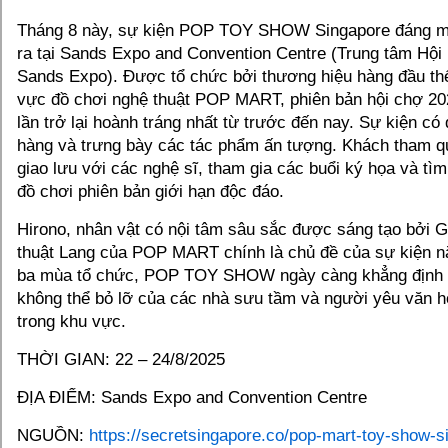
Tháng 8 này, sự kiện POP TOY SHOW Singapore đáng mo
ra tại Sands Expo and Convention Centre (Trung tâm Hội 
Sands Expo). Được tổ chức bởi thương hiệu hàng đầu thế 
vực đồ chơi nghệ thuật POP MART, phiên bản hội chợ 20
lần trở lại hoành tráng nhất từ trước đến nay. Sự kiện có
hàng và trưng bày các tác phẩm ấn tượng. Khách tham q
giao lưu với các nghệ sĩ, tham gia các buổi ký họa và tì
đồ chơi phiên bản giới hạn độc đáo.
Hirono, nhân vật có nội tâm sâu sắc được sáng tạo bởi 
thuật Lang của POP MART chính là chủ đề của sự kiện n
ba mùa tổ chức, POP TOY SHOW ngày càng khẳng định vị
không thể bỏ lỡ của các nhà sưu tầm và người yêu văn h
trong khu vực.
THỜI GIAN: 22 – 24/8/2025
ĐỊA ĐIỂM: Sands Expo and Convention Centre
NGUỒN:
https://secretsingapore.co/pop-mart-toy-show-s