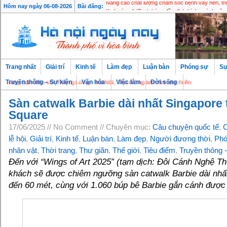
Nâng cao chất lượng chăm sóc bệnh vảy nến, thúc
Hôm nay ngày 06-08-2026
Bài đăng:
Xu hướng AdTech hàng đầu định hình ngành côn
Trang nhất
Giải trí
Kinh tế
Làm đẹp
Luận bàn
Phóng sự
Sự
g bạn đến với Thăng Long - Hà Nội, Thủ đô ngàn năm văn hiến
Truyền thông – Sự kiện
Văn hóa
Việc làm
Đời sống
Sàn catwalk Barbie dài nhất Singapore 
Square
17/06/2025 // No Comment // Chuyên mục:
Câu chuyện quốc tế
,
C
lễ hội
,
Giải trí
,
Kinh tế
,
Luận bàn
,
Làm đẹp
,
Người đương thời
,
Phó
nhân vật
,
Thời trang
,
Thư giãn
,
Thế giới
,
Tiêu điểm
,
Truyền thông 
Đến với “Wings of Art 2025” (tạm dịch: Đôi Cánh Nghệ Th
khách sẽ được chiêm ngưỡng sàn catwalk Barbie dài nhất
đến 60 mét, cùng với 1.060 búp bê Barbie gắn cánh được 