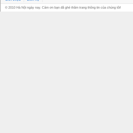
© 2010 Hà Nội ngày nay. Cảm ơn bạn đã ghé thăm trang thông tin của chúng tôi!
Grandpashabet
Grandpashabet
Grandpashabet
Grandpashabet
Grandpashabet
grandpashabet
grandpashabet
marsbahis
canlı
grandpashabet
grandpashabet
grandpashabet
giriş
güncel
login
maç
giriş
güncel
giriş
izle
giriş