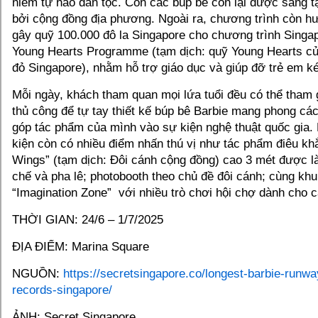
niềm tự hào dân tộc. Còn các búp bê còn lại được sáng t
bởi cộng đồng địa phương. Ngoài ra, chương trình còn hư
gây quỹ 100.000 đô la Singapore cho chương trình Sing
Young Hearts Programme (tạm dịch: quỹ Young Hearts c
đỏ Singapore), nhằm hỗ trợ giáo dục và giúp đỡ trẻ em 
Mỗi ngày, khách tham quan mọi lứa tuổi đều có thể tham 
thủ công để tự tay thiết kế búp bê Barbie mang phong cá
góp tác phẩm của mình vào sự kiện nghệ thuật quốc gia.
kiện còn có nhiều điểm nhấn thú vị như tác phẩm điêu k
Wings” (tạm dịch: Đôi cánh cộng đồng) cao 3 mét được làm
chế và pha lê; photobooth theo chủ đề đôi cánh; cùng khu
“Imagination Zone” với nhiều trò chơi hội chợ dành cho c
THỜI GIAN: 24/6 – 1/7/2025
ĐỊA ĐIỂM: Marina Square
NGUỒN:
https://secretsingapore.co/longest-barbie-runwa
records-singapore/
ẢNH: Secret Singapore