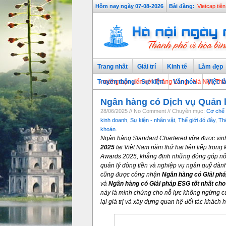
Hôm nay ngày 07-08-2026
Bài đăng:
Vietcap tiê
Trang nhất
Giải trí
Kinh tế
Làm đẹp
Chào mừng bạn đến với Thăng Long - Hà Nội, Thủ đô ngàn
Truyền thông – Sự kiện
Văn hóa
Việc l
Ngân hàng có Dịch vụ Quản lý
28/06/2025 // No Comment // Chuyên mục:
Cơ chế 
kinh doanh
,
Sự kiện - nhân vật
,
Thế giới đó đây
,
Thế
khoán
.
Ngân hàng Standard Chartered vừa được vi
2025
tại Việt Nam năm thứ hai liên tiếp trong
Awards 2025, khẳng định những đóng góp nổi 
quản lý dòng tiền và nghiệp vụ ngân quỹ dành
cũng được công nhận
Ngân hàng có Giải phá
và
Ngân hàng có Giải pháp ESG tốt nhất ch
này là minh chứng cho nỗ lực không ngừng củ
lại giá trị và xây dựng quan hệ đối tác khách 