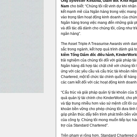
Ông Sylvester Kinuthia, Giám đốc Khối Ngâ
Nam
cho biết: “Chúng tôi rất vinh dự khi nhậ
kết mạnh mẽ của Ngân hàng trong việc mang đ
vào trọng tâm hoạt động kinh doanh của chún
Ngân hàng trong việc mang đến những giải ph
và đối tác đã dành cho chúng tôi, cũng như t
ngân hàng”.
The Asset Triple A Treasurise Awards vinh dan
sắc trong ngành, kết hợp quá trình đánh giá 
kiêm Tổng Giám đốc điều hành, KinderWorl
trải nghiệm của chúng tôi đối với giải pháp 
Ngân hàng đã hợp tác chặt chẽ với chúng tôi t
ứng với các yêu cầu và cấu trúc tài khoản riê
Chartered, một tổ chức tài chính quốc tế hàng
các cam kết đối với các hoạt động kinh doanh
“Cấu trúc và giải pháp quản lý tài khoản của
quả quản lý tài chính cho KinderWorld, cho p
và tập trung nhiều hơn vào sứ mệnh cốt lõi cu
khoản bền vững cho phép chúng tôi đưa tính 
góp phần thúc đẩy tiến trình phát triển bền 
của công ty. Chúng tôi mong muốn tiếp tục hà
trợ của Standard Chartered”.
Trên phạm vi rộng hơn, Standard Chartered c