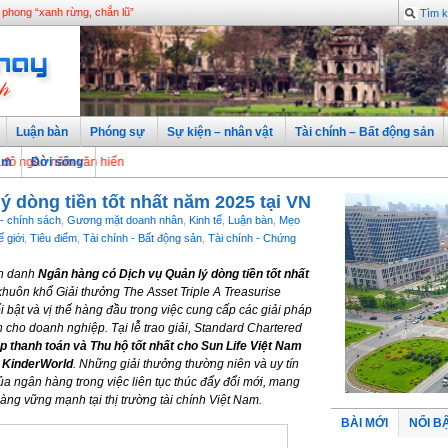
n phong “xanh rừng, chắn lũ”
Luận bàn
Phóng sự
Sự kiện – nhân vật
Tài chính – Bất động sản
 năm văn hiến
àm
Đời sống
 dòng tiền tốt nhất năm 2025 tại VN
- chính sách
,
Gương mặt doanh nhân
,
Kinh tế
,
Luận bàn
,
Mẹo
 giới
,
Tiêu điểm
,
Tài chính - Bất động sản
,
Tài chính - Chứng
nh danh
Ngân hàng có Dịch vụ Quản lý dòng tiền tốt nhất
 khuôn khổ Giải thưởng The Asset Triple A Treasurise
bật và vị thế hàng đầu trong việc cung cấp các giải pháp
 cho doanh nghiệp. Tại lễ trao giải, Standard Chartered
p thanh toán và Thu hộ tốt nhất cho Sun Life Việt Nam
o KinderWorld
. Những giải thưởng thường niên và uy tín
a ngân hàng trong việc liên tục thúc đẩy đổi mới, mang
hàng vững mạnh tại thị trường tài chính Việt Nam.
BÀI MỚI
NỔI B