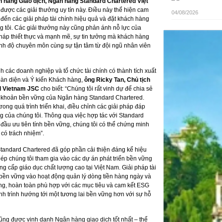
n hàng Giao dịch, Ngân hàng Standard Chartered Việt
n được các giải thưởng uy tín này. Điều này thể hiện cam
04/08/2026
ến các giải pháp tài chính hiệu quả và đặt khách hàng
g tôi. Các giải thưởng này cũng phản ánh nỗ lực của
áp thiết thực và mạnh mẽ, sự tin tưởng mà khách hàng
rình độ chuyên môn cùng sự tận tâm từ đội ngũ nhân viên
h các doanh nghiệp và tổ chức tài chính có thành tích xuất
toàn diện và Ý kiến Khách hàng,
ông Ricky Tan, Chủ tịch
d Vietnam JSC
cho biết: “Chúng tôi rất vinh dự để chia sẻ
tài khoản bền vững của Ngân hàng Standard Chartered.
rong quá trình triển khai, điều chỉnh các giải pháp đáp
ng của chúng tôi. Thông qua việc hợp tác với Standard
 đầu ưu tiên tính bền vững, chúng tôi có thể chứng minh
 có trách nhiệm”.
 Standard Chartered đã góp phần cải thiện đáng kể hiệu
hép chúng tôi tham gia vào các dự án phát triển bền vững
ng cấp giáo dục chất lượng cao tại Việt Nam. Giải pháp tài
bền vững vào hoạt động quản lý dòng tiền hàng ngày và
vững, hoàn toàn phù hợp với các mục tiêu và cam kết ESG
nh trình hướng tới một tương lai bền vững hơn với sự hỗ
ũng được vinh danh Ngân hàng giao dịch tốt nhất – thể