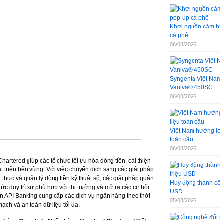
Khơi nguồn cảm hứ
cà phê
06/08/2026
Syngenta Việt Nam 
Vaniva® 450SC
06/08/2026
Việt Nam hưởng lợi
toàn cầu
06/08/2026
hartered giúp các tổ chức tối ưu hóa dòng tiền, cải thiện
t triển bền vững. Với việc chuyển dịch sang các giải pháp
thực và quản lý dòng tiền kỹ thuật số, các giải pháp quản
Huy động thành côn
hức duy trì sự phù hợp với thị trường và mở ra các cơ hội
USD
ến API Banking cung cấp các dịch vụ ngân hàng theo thời
05/08/2026
ạch và an toàn dữ liệu tối đa.