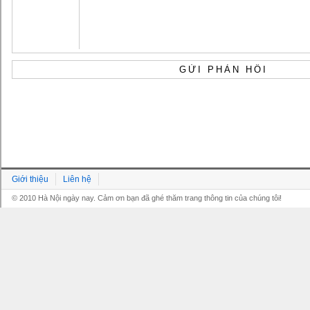
Giới thiệu
Liên hệ
© 2010 Hà Nội ngày nay. Cảm ơn bạn đã ghé thăm trang thông tin của chúng tôi!
Grandpashabet
Grandpashabet
Grandpashabet
Grandpashabet
Grandpashabet
grandpashabet
grandpashabet
marsbahis
canlı
grandpashabet
grandpashabet
grandpashabet
giriş
güncel
login
maç
giriş
güncel
giriş
izle
giriş