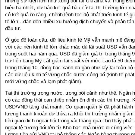
những sự kiện lớn như xung đột tại Ukraina và Trung Đô
hiệu hạ nhiệt, dự báo kết quả bầu cử tại thị trường lớn nh
có kết quả rõ ràng, chênh lệnh tốc độ phát triển kinh tế g
tế lớn…dẫn đến nhiều xu hướng dịch chuyển và phân tán r
đầu tư.
Ở góc độ toàn cầu, dữ liệu kinh tế Mỹ vẫn mạnh mẽ đáng
với các nền kinh tế lớn khác mặc dù lãi suất USD vẫn đ
trong suốt hai năm qua. USD đã giảm giá trị trong tháng 
trữ liên bang Mỹ cắt giảm lãi suất với mức cao là 50 đi
trong tháng 10, đồng bạc xanh đã gần như lấy lại toàn bộ g
các dữ liệu kinh tế vững chắc được công bố (kinh tế phát 
mới vững chắc và lạm phát giảm).
Tại thị trường trong nước, trong bối cảnh như thế, Ngân
có các động thái can thiệp nhằm ổn định các thị trường. K
USD/VND tăng khá mạnh, Cơ quan quản lý đã phát hành t
lượng thanh khoản dư thừa ra khỏi thị trường nhằm giảm á
liệu giao dịch ngoại hối trong vài tháng qua cho thấy phá
ngoại tệ tương đối lớn từ Kho bạc nhà nước đi cùng việc
lượng tiền gửi VND tại hệ thống các Ngân hàng thương mạ