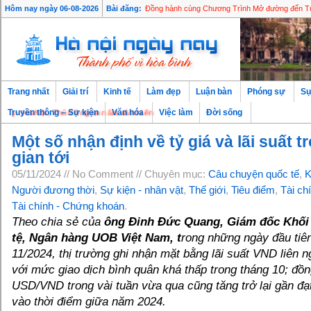
Hôm nay ngày 06-08-2026
Bài đăng:
Đồng hành cùng Chương Trình Mở đường đến T
Miền Nam Đài Loan (TQ): Hành trình khám phá th
80% DN Việt chủ động ứng phó với tác động từ 
Prudential lan tỏa Tết Nhân Ái, tổng kết một năm
Kiên Giang lọt danh sách “Những địa danh thân thiệ
Ba lễ hội văn hóa đại chúng nổi bật tại Singapore
Có một Singapore rất khác đang chờ được khám
Trang nhất
Giải trí
Kinh tế
Làm đẹp
Luận bàn
Phóng sự
Sự
Tập đoàn TCC Việt Nam cùng SABECO hỗ trợ khắ
 Hà Nội, Thủ đô ngàn năm văn hiến
Truyền thông – Sự kiện
Văn hóa
Việc làm
Đời sống
Một số nhận định về tỷ giá và lãi suất t
gian tới
05/11/2024 // No Comment // Chuyên mục:
Câu chuyện quốc tế
,
K
Người đương thời
,
Sự kiện - nhân vật
,
Thế giới
,
Tiêu điểm
,
Tài ch
Tài chính - Chứng khoán
.
Theo chia sẻ của
ông Đinh Đức Quang, Giám đốc Khối
tệ, Ngân hàng UOB Việt Nam, t
rong những ngày đầu tiê
11/2024, thị trường ghi nhận mặt bằng lãi suất VND liên 
với mức giao dịch bình quân khá thấp trong tháng 10; đồng
USD/VND trong vài tuần vừa qua cũng tăng trở lại gần đ
vào thời điểm giữa năm 2024.