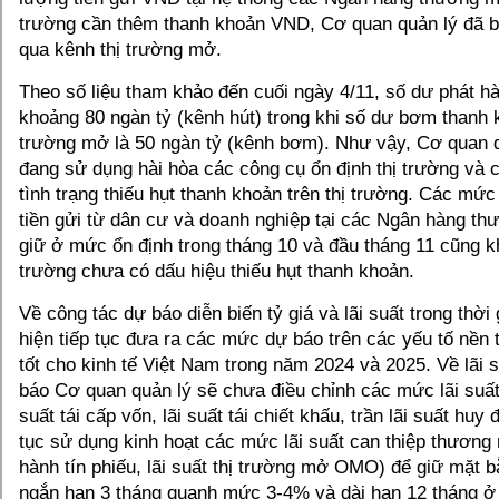
trường cần thêm thanh khoản VND, Cơ quan quản lý đã b
qua kênh thị trường mở.
Theo số liệu tham khảo đến cuối ngày 4/11, số dư phát hà
khoảng 80 ngàn tỷ (kênh hút) trong khi số dư bơm thanh 
trường mở là 50 ngàn tỷ (kênh bơm). Như vậy, Cơ quan q
đang sử dụng hài hòa các công cụ ổn định thị trường và 
tình trạng thiếu hụt thanh khoản trên thị trường. Các mức
tiền gửi từ dân cư và doanh nghiệp tại các Ngân hàng t
giữ ở mức ổn định trong tháng 10 và đầu tháng 11 cũng kh
trường chưa có dấu hiệu thiếu hụt thanh khoản.
Về công tác dự báo diễn biến tỷ giá và lãi suất trong thời 
hiện tiếp tục đưa ra các mức dự báo trên các yếu tố nền 
tốt cho kinh tế Việt Nam trong năm 2024 và 2025. Về lãi s
báo Cơ quan quản lý sẽ chưa điều chỉnh các mức lãi suất
suất tái cấp vốn, lãi suất tái chiết khấu, trần lãi suất huy 
tục sử dụng kinh hoạt các mức lãi suất can thiệp thương m
hành tín phiếu, lãi suất thị trường mở OMO) để giữ mặt 
ngắn hạn 3 tháng quanh mức 3-4% và dài hạn 12 tháng ở