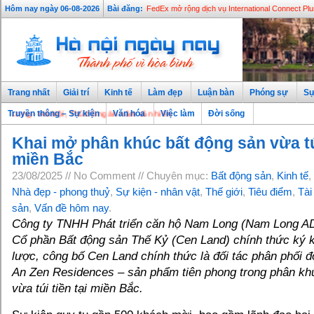
Tổng tài sản hợp nhất 292.000 tỷ đồng, tăng trư
Hôm nay ngày 06-08-2026
Bài đăng:
FedEx mở rộng dịch vụ International Connect Plu
Trang nhất
Giải trí
Kinh tế
Làm đẹp
Luận bàn
Phóng sự
Sự
Hà Nội, Thủ đô ngàn năm văn hiến
Truyền thông – Sự kiện
Văn hóa
Việc làm
Đời sống
Khai mở phân khúc bất động sản vừa túi
miền Bắc
23/08/2025 // No Comment // Chuyên mục:
Bất động sản
,
Kinh tế
,
Nhà đẹp - phong thuỷ
,
Sự kiện - nhân vật
,
Thế giới
,
Tiêu điểm
,
Tài
sản
,
Vấn đề hôm nay
.
Công ty TNHH Phát triển căn hộ Nam Long (Nam Long A
Cổ phần Bất động sản Thế Kỷ (Cen Land) chính thức ký k
lược, công bố Cen Land chính thức là đối tác phân phối 
An Zen Residences – sản phẩm tiên phong trong phân kh
vừa túi tiền tại miền Bắc.