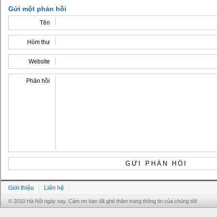
Gửi một phản hồi
Tên
Hòm thư
Website
Phản hồi
Giới thiệu
Liên hệ
© 2010 Hà Nội ngày nay. Cảm ơn bạn đã ghé thăm trang thông tin của chúng tôi!
Grandpashabet
Grandpashabet
Grandpashabet
Grandpashabet
Grandpashabet
grandpashabet
grandpashabet
marsbahis
canlı
grandpashabet
grandpashabet
grandpashabet