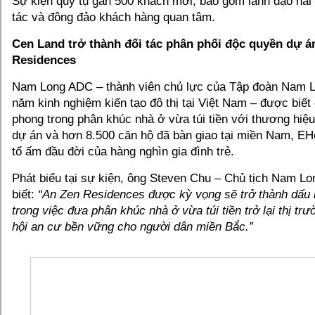
Sự kiện quy tụ gần 500 khách mời, bao gồm lãnh đạo hai 
tác và đông đảo khách hàng quan tâm.
Cen Land trở thành đối tác phân phối độc quyền dự á
Residences
Nam Long ADC – thành viên chủ lực của Tập đoàn Nam L
năm kinh nghiệm kiến tạo đô thị tại Việt Nam – được biết 
phong trong phân khúc nhà ở vừa túi tiền với thương hi
dự án và hơn 8.500 căn hộ đã bàn giao tại miền Nam, EH
tổ ấm đầu đời của hàng nghìn gia đình trẻ.
Phát biểu tại sự kiện, ông Steven Chu – Chủ tịch Nam L
biết:
“An Zen Residences được kỳ vọng sẽ trở thành dấu
trong việc đưa phân khúc nhà ở vừa túi tiền trở lại thị tr
hội an cư bền vững cho người dân miền Bắc.”