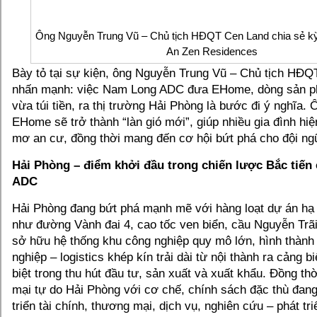
Ông Nguyễn Trung Vũ – Chủ tịch HĐQT Cen Land chia sẻ kỳ
An Zen Residences
Bày tỏ tại sự kiện, ông Nguyễn Trung Vũ – Chủ tịch HĐQ
nhấn mạnh: việc Nam Long ADC đưa EHome, dòng sản p
vừa túi tiền, ra thị trường Hải Phòng là bước đi ý nghĩa.
EHome sẽ trở thành “làn gió mới”, giúp nhiều gia đình hiệ
mơ an cư, đồng thời mang đến cơ hội bứt phá cho đội ngũ
Hải Phòng – điểm khởi đầu trong chiến lược Bắc tiế
ADC
Hải Phòng đang bứt phá mạnh mẽ với hàng loạt dự án hạ 
như đường Vành đai 4, cao tốc ven biển, cầu Nguyễn Trã
sở hữu hệ thống khu công nghiệp quy mô lớn, hình thành
nghiệp – logistics khép kín trải dài từ nội thành ra cảng bi
biệt trong thu hút đầu tư, sản xuất và xuất khẩu. Đồng th
mại tự do Hải Phòng với cơ chế, chính sách đặc thù đang
triển tài chính, thương mại, dịch vụ, nghiên cứu – phát tr