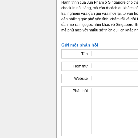
Hành trình của Jun Phạm ở Singapore cho th
check-in nổi tiếng, mà còn ở cách du khách c
trải nghiệm vừa gần gũi vừa mới lại, từ văn 
đến những góc phố yên tĩnh, chậm rãi và đời
dần mở ra một góc nhìn khác về Singapore: t
mẻ phù hợp với nhiều sở thích du lịch khác n
Gửi một phản hồi
Tên
Hòm thư
Website
Phản hồi