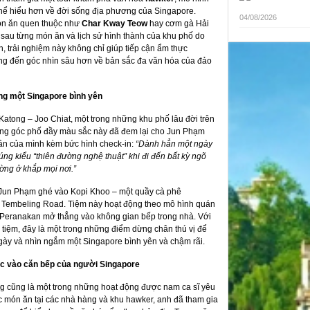
 thể hiểu hơn về đời sống địa phương của Singapore.
04/08/2026
món ăn quen thuộc như
Char Kway Teow
hay cơm gà Hải
sau từng món ăn và lịch sử hình thành của khu phố do
 trải nghiệm này không chỉ giúp tiếp cận ẩm thực
ng đến góc nhìn sâu hơn về bản sắc đa văn hóa của đảo
ng một Singapore bình yên
atong – Joo Chiat, một trong những khu phố lâu đời trên
g góc phố đầy màu sắc này đã đem lại cho Jun Phạm
hân của mình kèm bức hình check-in:
“Dành hẳn một ngày
ng kiểu “thiên đường nghệ thuật” khi đi đến bất kỳ ngõ
ờng ở khắp mọi nơi.”
 Jun Phạm ghé vào Kopi Khoo – một quầy cà phê
 Tembeling Road. Tiệm này hoạt động theo mô hình quán
 Peranakan mở thẳng vào không gian bếp trong nhà. Với
ủ tiệm, đây là một trong những điểm dừng chân thú vị để
gày và nhìn ngắm một Singapore bình yên và chậm rãi.
ớc
vào căn bếp của người Singapore
g cũng là một trong những hoạt động được nam ca sĩ yêu
ức món ăn tại các nhà hàng và khu hawker, anh đã tham gia