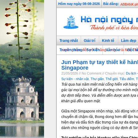
Ước mơ Đại
Hôm nay ngày 08-08-2026
Bài đăng:
ABBANK phá
Trang nhất
Giải trí
Kinh tế
Làm đẹp
Chào mừng bạn đến với Thăng Long - Hà Nội, Thủ đô ngàn
Truyền thông – Sự kiện
Văn hóa
Việc l
Jun Phạm tự tay thiết kế hàn
Singapore
21/05/2026 // No Comment // Chuyên mục:
Du lịch -
Sự kiện - nhân vật
,
Thư giãn
,
Thế giới
,
Tiêu điểm
,
T
Trải qua hai năm miệt mài cống hiến với hàng
gác lại mọi bộn bề để tự thưởng cho mình một
dự định tiếp theo. Và điểm đến được anh lựa
khán giả đều quen mặt.
Giữa một Singapore nhộn nhịp, sôi động với
chuyến đi chậm rãi, thong dong hơn để tận 
hiện đại và dấu tích đặc trưng của sự đa dạn
dành cho những người cũng có dự định đi Sin