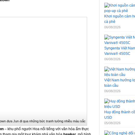
natown
Khơi nguồn cảm hứ
cà phê
06/08/2026
Syngenta Việt Nam 
Vaniva® 450SC
06/08/2026
Việt Nam hưởng lợi
toàn cầu
06/08/2026
Huy động thành côn
USD
own đưa Jun đi qua những bức tranh tường nhiều màu sắc
05/08/2026
wn
– khu phố người Hoa nổi tiếng với văn hóa ẩm thực
n tham gia một tour khám phá văn hóa
hawker
, mô hình