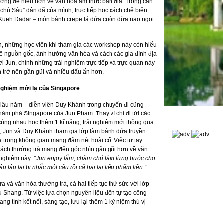
ương để hiểu hơn về văn hóa ẩm thực bản địa. Trong căn
chú Sáu” dân dã của mình, trực tiếp học cách chế biến
Kueh Dadar – món bánh crepe lá dứa cuộn dừa nạo ngọt
n, những học viên khi tham gia các workshop này còn hiểu
 nguồn gốc, ảnh hưởng văn hóa và cách các gia đình địa
i Jun, chính những trải nghiệm trực tiếp và trực quan này
 trở nên gần gũi và nhiều dấu ấn hơn.
nghiệm mới lạ của Singapore
 lâu năm – diễn viên Duy Khánh trong chuyến đi cũng
ám phá Singapore của Jun Phạm. Thay vì chỉ đi tới các
cùng nhau học thêm 1 kĩ năng, trải nghiệm mới thông qua
r, Jun và Duy Khánh tham gia lớp làm bánh dứa truyền
à trong không gian mang đậm nét hoài cổ. Việc tự tay
 cách thưởng trà mang đến góc nhìn gần gũi hơn về văn
i nghiệm này:
“Jun enjoy lắm, chăm chú làm từng bước cho
 lâu lại bị nhắc một câu rồi cả hai lại tiểu phẩm liền.”
 và văn hóa thưởng trà, cả hai tiếp tục thử sức với lớp
u Shang. Từ việc lựa chọn nguyên liệu đến tự tạo công
g tính kết nối, sáng tạo, lưu lại thêm 1 kỷ niệm thú vị