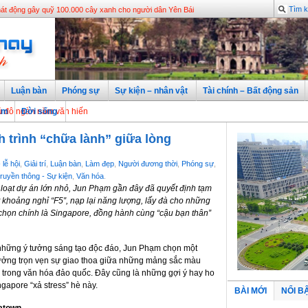
 học không bị giới hạn học phí tại Trường Đại học Trưng Vương
t động gây quỹ 100.000 cây xanh cho người dân Yên Bái
Luận bàn
Phóng sự
Sự kiện – nhân vật
Tài chính – Bất động sản
 năm văn hiến
àm
Đời sống
h trình “chữa lành” giữa lòng
 lễ hội
,
Giải trí
,
Luận bàn
,
Làm đẹp
,
Người đương thời
,
Phóng sự
,
ruyền thông - Sự kiện
,
Văn hóa
.
 loạt dự án lớn nhỏ, Jun Phạm gần đây đã quyết định tạm
 khoảng nghỉ “F5″, nạp lại năng lượng, lấy đà cho những
 chọn chính là Singapore, đồng hành cùng “cậu bạn thân”
 những ý tưởng sáng tạo độc đáo, Jun Phạm chọn một
hưởng trọn vẹn sự giao thoa giữa những mảng sắc màu
g trong văn hóa đảo quốc. Đây cũng là những gợi ý hay ho
gapore “xả stress” hè này.
BÀI MỚI
NỔI B