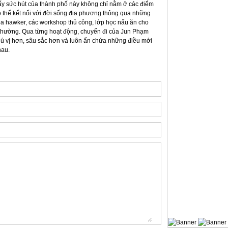
ấy sức hút của thành phố này không chỉ nằm ở các điểm
ó thể kết nối với đời sống địa phương thông qua những
hóa hawker, các workshop thủ công, lớp học nấu ăn cho
 thường. Qua từng hoạt động, chuyến đi của Jun Phạm
hú vị hơn, sâu sắc hơn và luôn ẩn chứa những điều mới
hau.