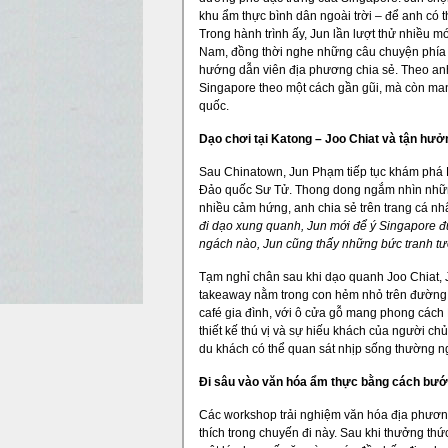
khu ẩm thực bình dân ngoài trời – để anh có
Trong hành trình ấy, Jun lần lượt thử nhiều 
Nam, đồng thời nghe những câu chuyện phía 
hướng dẫn viên địa phương chia sẻ. Theo anh,
Singapore theo một cách gần gũi, mà còn ma
quốc.
Dạo chơi tại
Katong – Joo Chiat và tận hưở
Sau Chinatown, Jun Phạm tiếp tục khám phá K
Đảo quốc Sư Tử. Thong dong ngắm nhìn nhữn
nhiều cảm hứng, anh chia sẻ trên trang cá n
đi dạo xung quanh, Jun mới để ý Singapore đú
ngách nào, Jun cũng thấy những bức tranh tư
Tạm nghỉ chân sau khi dạo quanh Joo Chiat,
takeaway nằm trong con hẻm nhỏ trên đường
café gia đình, với ô cửa gỗ mang phong cách
thiết kế thú vị và sự hiếu khách của người ch
du khách có thể quan sát nhịp sống thường n
Đi sâu vào
văn hóa ẩm thực bằng cách bư
Các workshop trải nghiệm văn hóa địa phươn
thích trong chuyến đi này. Sau khi thưởng th