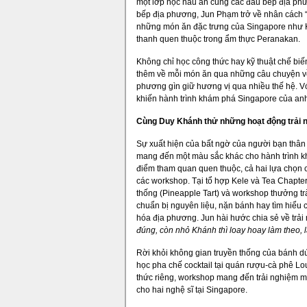
một lớp học nấu ăn cùng các đầu bếp địa ph
bếp địa phương, Jun Phạm trở về nhân cách “
những món ăn đặc trưng của Singapore như 
thanh quen thuộc trong ẩm thực Peranakan.
Không chỉ học công thức hay kỹ thuật chế biế
thêm về mỗi món ăn qua những câu chuyện về
phương gìn giữ hương vị qua nhiều thế hệ. Vớ
khiến hành trình khám phá Singapore của anh
Cùng Duy Khánh thử những hoạt động trải 
Sự xuất hiện của bất ngờ của người bạn thân
mang đến một màu sắc khác cho hành trình kh
điểm tham quan quen thuộc, cả hai lựa chọn 
các workshop. Tại tổ hợp Kele và Tea Chapte
thống (Pineapple Tart) và workshop thưởng tr
chuẩn bị nguyên liệu, nặn bánh hay tìm hiểu
hóa địa phương. Jun hài hước chia sẻ về trả
đúng, còn nhỏ Khánh thì loay hoay làm theo, lâu
Rời khỏi không gian truyền thống của bánh dứa
học pha chế cocktail tại quán rượu-cà phê Lo
thức riêng, workshop mang đến trải nghiệm man
cho hai nghệ sĩ tại Singapore.