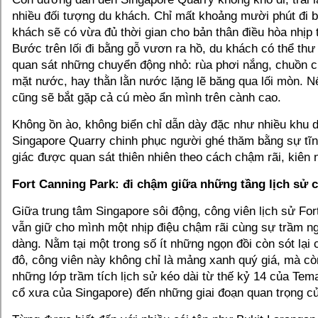
nhiều đối tượng du khách. Chỉ mất khoảng mười phút đi bộ
khách sẽ có vừa đủ thời gian cho bản thân điều hòa nhịp 
Bước trên lối đi bằng gỗ vươn ra hồ, du khách có thể thư
quan sát những chuyển động nhỏ: rùa phơi nắng, chuồn c
mặt nước, hay thằn lằn nước lặng lẽ băng qua lối mòn. 
cũng sẽ bắt gặp cả cú mèo ẩn mình trên cành cao.
Không ồn ào, không biển chỉ dẫn dày đặc như nhiều khu d
Singapore Quarry chinh phục người ghé thăm bằng sự tĩ
giác được quan sát thiên nhiên theo cách chậm rãi, kiên 
Fort Canning Park: đi chậm giữa những tầng lịch sử 
Giữa trung tâm Singapore sôi động, công viên lịch sử Fo
vẫn giữ cho mình một nhịp điệu chậm rãi cùng sự trầm n
dàng. Nằm tại một trong số ít những ngọn đồi còn sót lại
đô, công viên này không chỉ là mảng xanh quý giá, mà còn
những lớp trầm tích lịch sử kéo dài từ thế kỷ 14 của Tema
cổ xưa của Singapore) đến những giai đoạn quan trọng củ