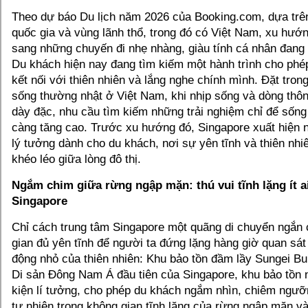
Theo dự báo Du lịch năm 2026 của Booking.com, dựa trên
quốc gia và vùng lãnh thổ, trong đó có Việt Nam, xu hướ
sang những chuyến đi nhẹ nhàng, giàu tính cá nhân đang 
Du khách hiện nay đang tìm kiếm một hành trình cho ph
kết nối với thiên nhiên và lắng nghe chính mình. Đặt tron
sống thường nhật ở Việt Nam, khi nhịp sống và dòng thôn
dày đặc, nhu cầu tìm kiếm những trải nghiệm chỉ để sống
càng tăng cao. Trước xu hướng đó, Singapore xuất hiện 
lý tưởng dành cho du khách, nơi sự yên tĩnh và thiên nhi
khéo léo giữa lòng đô thị.
Ngắm chim giữa rừng ngập mặn: thú vui tĩnh lặng ít a
Singapore
Chỉ cách trung tâm Singapore một quãng di chuyển ngắn
gian đủ yên tĩnh để người ta đứng lặng hàng giờ quan sá
động nhỏ của thiên nhiên: Khu bảo tồn đầm lầy Sungei Bu
Di sản Đông Nam Á đầu tiên của Singapore, khu bảo tồn 
kiện lí tưởng, cho phép du khách ngắm nhìn, chiêm ngưỡ
tự nhiên trong không gian tĩnh lặng của rừng ngập mặn v