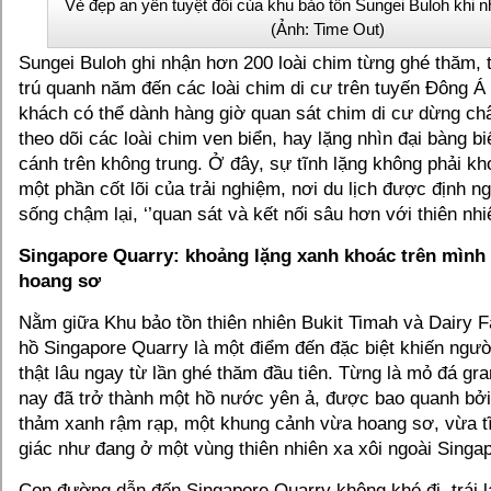
Vẻ đẹp an yên tuyệt đối của khu bảo tồn Sungei Buloh khi nh
(Ảnh: Time Out)
Sungei Buloh ghi nhận hơn 200 loài chim từng ghé thăm, 
trú quanh năm đến các loài chim di cư trên tuyến Đông Á
khách có thể dành hàng giờ quan sát chim di cư dừng châ
theo dõi các loài chim ven biển, hay lặng nhìn đại bàng bi
cánh trên không trung. Ở đây, sự tĩnh lặng không phải kh
một phần cốt lõi của trải nghiệm, nơi du lịch được định ng
sống chậm lại, ‘’quan sát và kết nối sâu hơn với thiên nhi
Singapore Quarry: khoảng lặng xanh khoác trên mình 
hoang sơ
Nằm giữa Khu bảo tồn thiên nhiên Bukit Timah và Dairy 
hồ Singapore Quarry là một điểm đến đặc biệt khiến ngườ
thật lâu ngay từ lần ghé thăm đầu tiên. Từng là mỏ đá gra
nay đã trở thành một hồ nước yên ả, được bao quanh bởi
thảm xanh rậm rạp, một khung cảnh vừa hoang sơ, vừa tĩ
giác như đang ở một vùng thiên nhiên xa xôi ngoài Singa
Con đường dẫn đến Singapore Quarry không khó đi, trái lạ