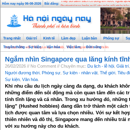
Thay đổi danh sách cổ đông lớn nước ngoài tại
Hôm nay ngày 06-08-2026
Bài đăng:
Prudential trao “món quà” chu toàn giải pháp bảo 
Trang nhất
Giải trí
Kinh tế
Làm đẹp
Luận bàn
Phóng sự
Sự
bạn đến với Thăng Long - Hà Nội, Thủ đô ngàn năm văn hiến
Truyền thông – Sự kiện
Văn hóa
Việc làm
Đời sống
Ngắm nhìn Singapore qua lăng kính tĩn
26/02/2026 // No Comment // Chuyên mục:
Du lịch - lễ hội
,
Giải trí
Người đương thời
,
Phóng sự
,
Sự kiện - nhân vật
,
Thế giới
,
Tiêu đ
Sự kiện
,
Văn hóa
.
Khi nhu cầu du lịch ngày càng đa dạng, du khách khôn
những điểm đến sôi động mà còn quan tâm đến các t
tính tĩnh lặng và cá nhân. Trong
xu
hướng
đó, những t
lặng” (Hushed hobbies) đang
dần trở thành một cách
lịch được quan tâm và lựa chọn nhiều.
Với sự kết hợp
thiên nhiên và đô thị, Singapore mang đến nhiều trải
với xu hướng này cho du khách.