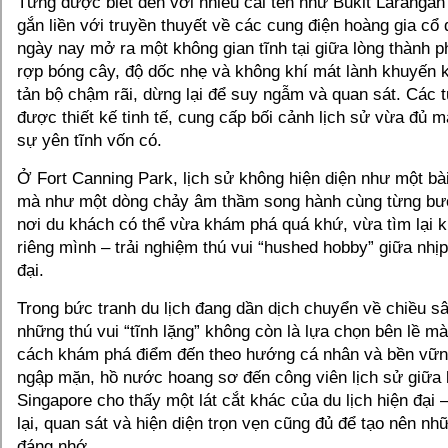
Từng được biết đến với nhiều cái tên như Bukit Larangan
gắn liền với truyền thuyết về các cung điện hoàng gia cổ 
ngày nay mở ra một không gian tĩnh tại giữa lòng thành p
rợp bóng cây, độ dốc nhẹ và không khí mát lành khuyến 
tản bộ chậm rãi, dừng lại để suy ngẫm và quan sát. Các tuy
được thiết kế tinh tế, cung cấp bối cảnh lịch sử vừa đủ 
sự yên tĩnh vốn có.
Ở Fort Canning Park, lịch sử không hiện diện như một bà
mà như một dòng chảy âm thầm song hành cùng từng bư
nơi du khách có thể vừa khám phá quá khứ, vừa tìm lại 
riêng mình – trải nghiệm thú vui “hushed hobby” giữa nhịp
đại.
Trong bức tranh du lịch đang dần dịch chuyển về chiều sâ
những thú vui “tĩnh lặng” không còn là lựa chọn bên lề m
cách khám phá điểm đến theo hướng cá nhân và bền vữn
ngập mặn, hồ nước hoang sơ đến công viên lịch sử giữa l
Singapore cho thấy một lát cắt khác của du lịch hiện đại 
lại, quan sát và hiện diện trọn vẹn cũng đủ để tạo nên nh
đáng nhớ.