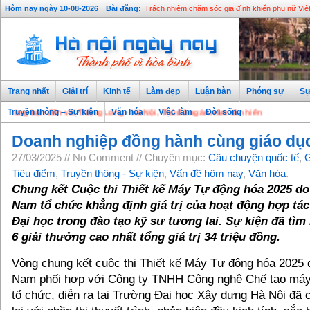
Hôm nay ngày 10-08-2026
Bài đăng:
Trách nhiệm chăm sóc gia đình khiến phụ nữ Việt 
Trang nhất
Giải trí
Kinh tế
Làm đẹp
Luận bàn
Phóng sự
Sự
g bạn đến với Thăng Long - Hà Nội, Thủ đô ngàn năm văn hiến
Truyền thông – Sự kiện
Văn hóa
Việc làm
Đời sống
Doanh nghiệp đồng hành cùng giáo dụ
27/03/2025 // No Comment // Chuyên mục:
Câu chuyện quốc tế
,
G
Tiêu điểm
,
Truyền thông - Sự kiện
,
Vấn đề hôm nay
,
Văn hóa
.
Chung kết Cuộc thi Thiết kế Máy Tự động hóa 2025 do
Nam tổ chức khẳng định giá trị của hoạt động hợp tá
Đại học trong đào tạo kỹ sư tương lai. Sự kiện đã tìm
6 giải thưởng cao nhất tổng giá trị 34 triệu đồng.
Vòng chung kết cuộc thi Thiết kế Máy Tự động hóa 2025
Nam phối hợp với Công ty TNHH Công nghệ Chế tạo má
tổ chức, diễn ra tại Trường Đại học Xây dựng Hà Nội đã