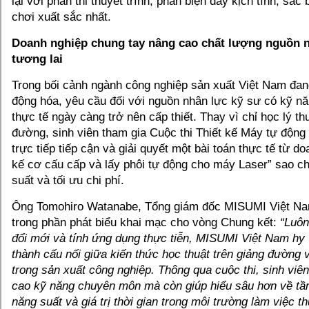
lại với phần thi thuyết trình, phản biện đầy kịch tính, sắc
chơi xuất sắc nhất.
Doanh nghiệp chung tay nâng cao chất lượng nguồn n
tương lai
Trong bối cảnh ngành công nghiệp sản xuất Việt Nam đa
động hóa, yêu cầu đối với nguồn nhân lực kỹ sư có kỹ n
thực tế ngày càng trở nên cấp thiết. Thay vì chỉ học lý th
đường, sinh viên tham gia Cuộc thi Thiết kế Máy tự độn
trực tiếp tiếp cận và giải quyết một bài toán thực tế từ do
kế cơ cấu cấp và lấy phôi tự động cho máy Laser” sao c
suất và tối ưu chi phí.
Ông Tomohiro Watanabe, Tổng giám đốc MISUMI Việt N
trong phần phát biểu khai mạc cho vòng Chung kết:
“Luôn
đổi mới và tính ứng dụng thực tiễn, MISUMI Việt Nam hy 
thành cấu nối giữa kiến thức học thuật trên giảng đường 
trong sản xuất công nghiệp. Thông qua cuộc thi, sinh viê
cao kỹ năng chuyên môn mà còn giúp hiểu sâu hơn về tầ
năng suất và giá trị thời gian trong môi trường làm việc th