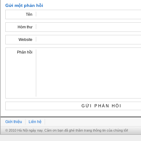
Gửi một phản hồi
Tên
Hòm thư
Website
Phản hồi
Giới thiệu
Liên hệ
© 2010 Hà Nội ngày nay. Cảm ơn bạn đã ghé thăm trang thông tin của chúng tôi!
Grandpashabet
Grandpashabet
Grandpashabet
Grandpashabet
Grandpashabet
grandpashabet
grandpashabet
marsbahis
grandpashabet
grandpashabet
grandpashabet