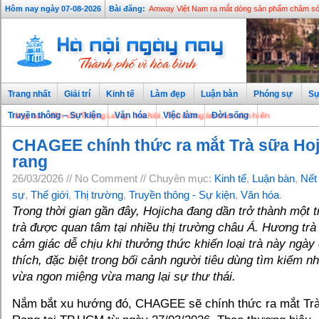
Hôm nay ngày 07-08-2026
Bài đăng:
Amway Việt Nam ra mắt dòng sản phẩm chăm sóc
Trang nhất
Giải trí
Kinh tế
Làm đẹp
Luận bàn
Phóng sự
Sự
 bạn đến với Thăng Long - Hà Nội, Thủ đô ngàn năm văn hiến
Truyền thông – Sự kiện
Văn hóa
Việc làm
Đời sống
CHAGEE chính thức ra mắt Trà sữa Hoj
rang
26/03/2026 // No Comment // Chuyên mục:
Kinh tế
,
Luận bàn
,
Nết
sự
,
Thế giới
,
Thị trường
,
Truyền thông - Sự kiện
,
Văn hóa
.
Trong thời gian gần đây, Hojicha đang dần trở thành một 
trà được quan tâm tại nhiều thị trường châu Á. Hương tr
cảm giác dễ chịu khi thưởng thức khiến loại trà này ngà
thích, đặc biệt trong bối cảnh người tiêu dùng tìm kiếm 
vừa ngon miệng vừa mang lại sự thư thái.
Nắm bắt xu hướng đó, CHAGEE sẽ chính thức ra mắt Tr