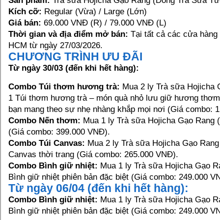
Sản phẩm:
Trà sữa Hojicha Gạo Rang (Dòng Trà Sữa Tư
Kích cỡ:
Regular (Vừa) / Large (Lớn)
Giá bán:
69.000 VNĐ (R) / 79.000 VNĐ (L)
Thời gian và địa điểm mở bán:
Tại tất cả các cửa hàn
HCM từ ngày 27/03/2026.
CHƯƠNG TRÌNH ƯU ĐÃI
Từ ngày 30/03 (đến khi hết hàng):
Combo Túi thơm hương trà:
Mua 2 ly Trà sữa Hojicha 
1 Túi thơm hương trà – món quà nhỏ lưu giữ hương thơm 
bạn mang theo sự nhẹ nhàng khắp mọi nơi (Giá combo: 
Combo Nến thơm:
Mua 1 ly Trà sữa Hojicha Gạo Rang 
(Giá combo: 399.000 VNĐ).
Combo Túi Canvas:
Mua 2 ly Trà sữa Hojicha Gạo Rang 
Canvas thời trang (Giá combo: 265.000 VNĐ).
Combo Bình giữ nhiệt:
Mua 1 ly Trà sữa Hojicha Gạo Ra
Bình giữ nhiệt phiên bản đặc biệt (Giá combo: 249.000 V
Từ ngày 06/04 (đến khi hết hàng):
Combo Bình giữ nhiệt:
Mua 1 ly Trà sữa Hojicha Gạo Ra
Bình giữ nhiệt phiên bản đặc biệt (Giá combo: 249.000 V