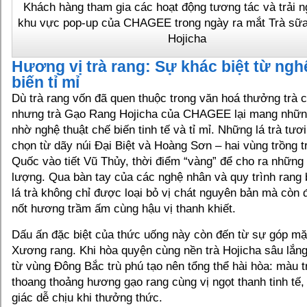
Khách hàng tham gia các hoạt động tương tác và trải n
khu vực pop-up của CHAGEE trong ngày ra mắt Trà sữa
Hojicha
Hương vị trà rang: Sự khác biệt từ ngh
biến tỉ mỉ
Dù trà rang vốn đã quen thuộc trong văn hoá thưởng trà 
nhưng trà Gạo Rang Hojicha của CHAGEE lại mang những
nhờ nghệ thuật chế biến tinh tế và tỉ mỉ. Những lá trà tư
chọn từ dãy núi Đại Biệt và Hoàng Sơn – hai vùng trồng 
Quốc vào tiết Vũ Thủy, thời điểm “vàng” để cho ra những
lượng. Qua bàn tay của các nghệ nhân và quy trình rang 
lá trà không chỉ được loại bỏ vị chát nguyên bản mà còn
nốt hương trầm ấm cùng hậu vị thanh khiết.
Dấu ấn đặc biệt của thức uống này còn đến từ sự góp mặ
Xương rang. Khi hòa quyện cùng nền trà Hojicha sâu lắng,
từ vùng Đông Bắc trù phú tạo nên tổng thể hài hòa: màu t
thoang thoảng hương gạo rang cùng vị ngọt thanh tinh tế
giác dễ chịu khi thưởng thức.