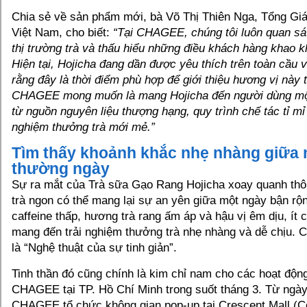
Chia sẻ về sản phẩm mới, bà Võ Thị Thiên Nga, Tổng 
Việt Nam, cho biết:
“Tại CHAGEE, chúng tôi luôn quan sát
thị trường trà và thấu hiểu những điều khách hàng khao kh
Hiện tại, Hojicha đang dần được yêu thích trên toàn cầu v
rằng đây là thời điểm phù hợp để giới thiệu hương vị này 
CHAGEE mong muốn là mang Hojicha đến người dùng một
từ nguồn nguyên liệu thượng hạng, quy trình chế tác tỉ mỉ
nghiệm thưởng trà mới mẻ.”
Tìm thấy khoảnh khắc nhẹ nhàng giữa 
thường ngày
Sự ra mắt của Trà sữa Gạo Rang Hojicha xoay quanh thôn
trà ngon có thể mang lại sự an yên giữa một ngày bận rộ
caffeine thấp, hương trà rang ấm áp và hậu vị êm dịu, ít c
mang đến trải nghiệm thưởng trà nhẹ nhàng và dễ chịu.
là “Nghệ thuật của sự tinh giản”.
Tinh thần đó cũng chính là kim chỉ nam cho các hoạt động
CHAGEE tại TP. Hồ Chí Minh trong suốt tháng 3. Từ ngày
CHAGEE tổ chức không gian pop-up tại Crescent Mall (C