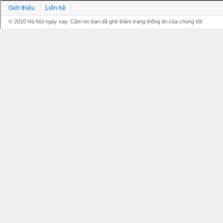
Giới thiệu
Liên hệ
© 2010 Hà Nội ngày nay. Cảm ơn bạn đã ghé thăm trang thông tin của chúng tôi!
Grandpashabet
Grandpashabet
Grandpashabet
Grandpashabet
Grandpashabet
grandpashabet
grandpashabet
marsbahis
canlı
grandpashabet
grandpashabet
grandpashabet
giriş
güncel
login
maç
giriş
güncel
giriş
izle
giriş