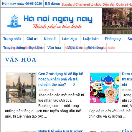
Du khách Việt ưu tiên du lịch hướng đến cộng đồ
Hôm nay ngày 06-08-2026
Bài đăng:
Standard Chartered tổ chức Diễn đàn Quản trị 
Trang nhất
Giải trí
Kinh tế
Làm đẹp
Luận bàn
Phóng sự
Sự
mừng bạn đến với Thăng Long - Hà Nội, Thủ đô ngàn năm văn hiến
Truyền thông – Sự kiện
Văn hóa
Việc làm
Đời sống
VĂN HÓA
Gen Z sử dụng AI để lập kế
Đem đ
hoạch, khám phá và trải
thị t
nghiệm thế nào?
0
nhi
11/09/2025
09/09/
Theo báo cáo mới nhất về trí
Trong
tuệ nhân tạo (AI) của
nhi cò
Booking.com – một trong
mới, A
những nền tảng du lịch trực tuyến hàng đầu thế
Cọp đã ra đời với 8 bài há
giới, trí tuệ nhân tạo (AI) ...
chỉn chu và kỹ lưỡng ...
Nghịch lý mùa tựu trường:
Cân b