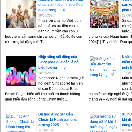
chuẩn bị nhiều – thiếu điều
sản v
quan trọng
0
phát t
28/08/2025
27/08/
Phần lớn cha mẹ Việt luôn
Singa
dành tất cả ưu tiên cho con:
có mật
dành dụm tiền cho con đi
mức 1
học thêm, sẵn sàng chi trả học phí đắt đỏ để con
thống kê của Ngân hàng T
có tương lai rộng mở. Thế ...
2024[1]. Tuy nhiên, Đảo quố
Nhịp sống sôi động của
Những
Singapore qua các lễ hội
kiếm 
biểu tượng
0
nghỉ l
18/08/2025
12/08/
Singapore Night Festival (Lễ
Mùa h
hội đêm Singapore) tái hiện
nhưng
di sản Đảo quốc tại Bras
của d
Basah.Bugis, biến đổi khu phố trở thành không
hạ nhiệt khi dịp nghỉ lễ Q
gian triển lãm sống động: Chính thức ...
tháng 9) – kỳ nghỉ lễ dài ngà
Du học Anh: Sự kiện
Xu hư
Chuẩn bị Hành trang lên
khi đ
đường 2025
0
càng 
11/08/2025
08/08/