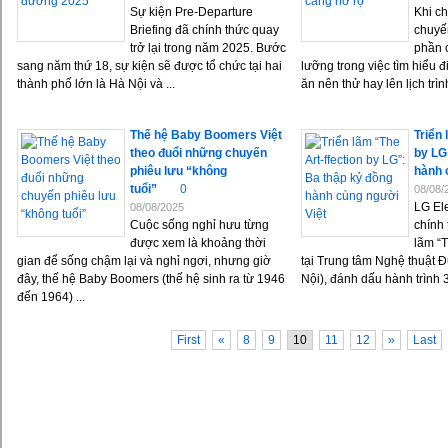
Sự kiện Pre-Departure
Khi c
Briefing đã chính thức quay
chuyế
trở lại trong năm 2025. Bước
phần c
sang năm thứ 18, sự kiện sẽ được tổ chức tại hai
lưỡng trong việc tìm hiểu 
thành phố lớn là Hà Nội và ...
ăn nên thử hay lên lịch trìn
Thế hệ Baby Boomers Việt
Triển 
theo đuổi những chuyến
by LG
phiêu lưu “không
hành 
tuổi”
0
08/08/
LG El
08/08/2025
Cuộc sống nghỉ hưu từng
chính 
được xem là khoảng thời
lãm “T
gian để sống chậm lại và nghỉ ngơi, nhưng giờ
tại Trung tâm Nghệ thuật 
đây, thế hệ Baby Boomers (thế hệ sinh ra từ 1946
Nội), đánh dấu hành trình 
đến 1964) ...
First
«
8
9
10
11
12
»
Last