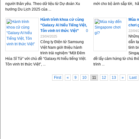
người thân yêu. Theo dữ liệu từ Dự đoán Xu
mới cho bộ ảnh sắp tới, hãy
hướng Du Lịch 2025 của ...
Hành trình khoa cử cùng
Mùa n
“Galaxy AI hiểu Tiếng Việt,
chơi 
Tôn vinh tri thức Việt”
0
22/04/
Những
23/04/2025
Công ty Điện tử Samsung
dẫn t
Việt Nam giới thiệu hành
tính b
trình trải nghiệm “Một Đêm
Singa
Hóa Sĩ Tử” với chủ đề “Galaxy AI hiểu tiếng Việt.
đề lấy cảm hứng từ chú th
Tôn vinh tri thức Việt”, ...
trình ...
First
«
9
10
11
12
13
»
Last