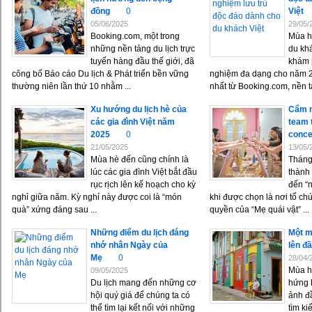
đồng
0
Việt
05/06/2025
29/05/
Booking.com, một trong
Mùa h
những nền tảng du lịch trực
du kh
tuyến hàng đầu thế giới, đã
khám 
công bố Báo cáo Du lịch & Phát triển bền vững
nghiệm đa dạng cho năm 2
thường niên lần thứ 10 nhằm ...
nhất từ Booking.com, nền tản
Xu hướng du lịch hè của
Cẩm n
các gia đình Việt năm
team 
2025
0
conce
21/05/2025
13/05/
Mùa hè đến cũng chính là
Tháng
lúc các gia đình Việt bắt đầu
thành
rục rịch lên kế hoạch cho kỳ
đến “n
nghỉ giữa năm. Kỳ nghỉ này được coi là “món
khi được chọn là nơi tổ ch
quà” xứng đáng sau ...
quyền của “Mẹ quái vật” ...
Những điểm du lịch đáng
Một m
nhớ nhân Ngày của
lên đ
Mẹ
0
28/04/
Mùa h
09/05/2025
Du lịch mang đến những cơ
hứng 
hội quý giá để chúng ta có
ảnh đ
thể tìm lại kết nối với những
tìm k