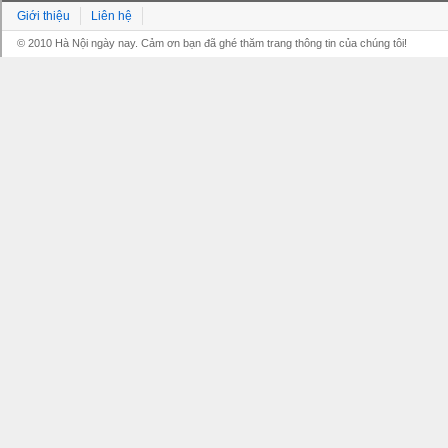
Giới thiệu
Liên hệ
© 2010 Hà Nội ngày nay. Cảm ơn bạn đã ghé thăm trang thông tin của chúng tôi!
Grandpashabet
Grandpashabet
Grandpashabet
Grandpashabet
Grandpashabet
grandpashabet
grandpashabet
marsbahis
canlı
grandpashabet
grandpashabet
grandpashabet
giriş
güncel
login
maç
giriş
güncel
giriş
izle
giriş