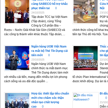
cùng SABECO hỗ trợ khắc
Cửa h
phục thiên tai
0
Nội
24/10/2025
23/10/
Tập đoàn TCC tại Việt Nam
POP M
(Tập đoàn), cùng Tổng
toy và
Công ty Cổ phần Bia –
chúng 
Rượu – Nước Giải Khát Sài Gòn (SABECO) và
chính thức công bố khai t
các công ty thành viên khác thuộc Tập đoàn, ...
tiên tại Thủ đô Hà Nội. Tọa .
Ngân hàng UOB Việt Nam
Thúc 
ra mắt bộ Thẻ Tín Dụng cải
cho g
tiến mới
0
tin lậ
23/10/2025
22/10/
Ngân hàng UOB Việt Nam
Dự án 
chính thức ra mắt danh mục
Stand
Thẻ Tín Dụng được làm mới
Founda
với nhiều cải tiến, mang đến nhiều lợi ích phong
tổ chức Plan International
cách sống và ưu đãi độc quyền ...
được khởi động. Dự án là m
Hợp tác thiết lập tiêu chuẩn
Đi đâ
mới cho chăm sóc thận
0
nhân tạo chất lượng
21/10/
cao
0
Diễn 