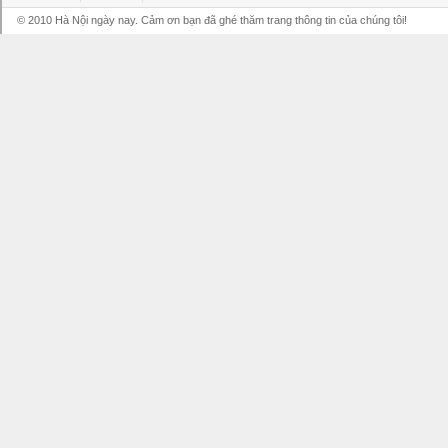
© 2010 Hà Nội ngày nay. Cảm ơn bạn đã ghé thăm trang thông tin của chúng tôi!
Grandpashabet
Grandpashabet
Grandpashabet
Grandpashabet
Grandpashabet
grandpashabet
grandpashabet
marsbahis
canlı
grandpashabet
grandpashabet
grandpashabet
giriş
güncel
login
maç
giriş
güncel
giriş
izle
giriş