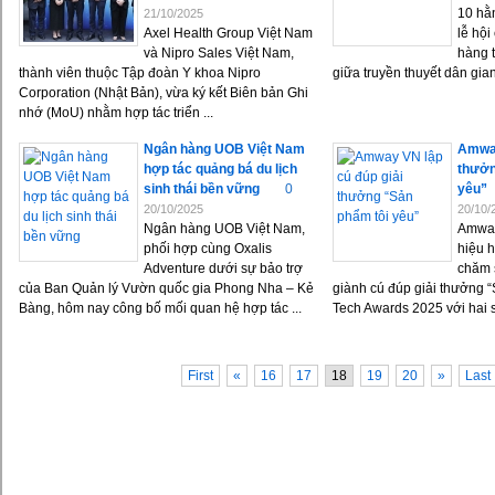
10 hằ
21/10/2025
Axel Health Group Việt Nam
lễ hội
và Nipro Sales Việt Nam,
hàng t
thành viên thuộc Tập đoàn Y khoa Nipro
giữa truyền thuyết dân gian 
Corporation (Nhật Bản), vừa ký kết Biên bản Ghi
nhớ (MoU) nhằm hợp tác triển ...
Ngân hàng UOB Việt Nam
Amway
hợp tác quảng bá du lịch
thưởn
sinh thái bền vững
0
yêu”
20/10/2025
20/10/
Ngân hàng UOB Việt Nam,
Amway
phối hợp cùng Oxalis
hiệu h
Adventure dưới sự bảo trợ
chăm 
của Ban Quản lý Vườn quốc gia Phong Nha – Kẻ
giành cú đúp giải thưởng “
Bàng, hôm nay công bố mối quan hệ hợp tác ...
Tech Awards 2025 với hai s
First
«
16
17
18
19
20
»
Last