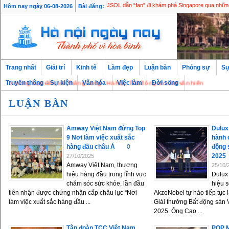
Hôm nay ngày 06-08-2026
Bài đăng:
JSOL dẫn “fan” đi khám phá Singapore qua nhữn
Trang nhất
Giải trí
Kinh tế
Làm đẹp
Luận bàn
Phóng sự
Sự
 mừng bạn đến với Thăng Long - Hà Nội, Thủ đô ngàn năm văn hiến
Truyền thông – Sự kiện
Văn hóa
Việc làm
Đời sống
LUẬN BÀN
Amway Việt Nam đứng Top
Dulux
9 Nơi làm việc xuất sắc
hành 
hàng đầu châu Á
0
động 
2025
27/10/2025
Amway Việt Nam, thương
25/10/
hiệu hàng đầu trong lĩnh vực
Dulux
chăm sóc sức khỏe, lần đầu
hiệu 
tiên nhận được chứng nhận cấp châu lục “Nơi
AkzoNobel tự hào tiếp tục l
làm việc xuất sắc hàng đầu ...
Giải thưởng Bất động sản 
2025. Ông Cao ...
Tập đoàn TCC Việt Nam
POP M