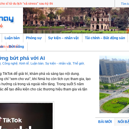
ho sĩ tử du lịch “xả stress” sau kỳ thi
Luận bàn
Phóng sự
Sự kiện – nhân vật
Tài chính – Bất động sản
ăn hiến
àm
Đời sống
ởng bứt phá với AI
̣
,
Công nghệ
,
Kinh tế
,
Luận bàn
,
Sự kiện - nhân vật
,
Thế giới
,
 TikTok để giải trí, khám phá và sáng tạo nội dung.
 chỉ “xem cho vui”, khi Nmà họ còn tích cực tham gia, tạo
h hưởng cả trong và ngoài nền tảng. Trong suốt 5 năm
tác để tạo điều kiện cho các thương hiệu tham gia và tận
BÀI MỚI
NỔI B