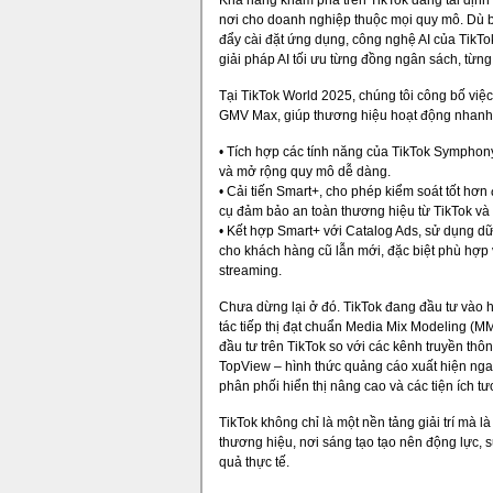
Khả năng khám phá trên TikTok đang tái định
nơi cho doanh nghiệp thuộc mọi quy mô. Dù 
đẩy cài đặt ứng dụng, công nghệ AI của TikTo
giải pháp AI tối ưu từng đồng ngân sách, từn
Tại TikTok World 2025, chúng tôi công bố việ
GMV Max, giúp thương hiệu hoạt động nhanh
• Tích hợp các tính năng của TikTok Symphon
và mở rộng quy mô dễ dàng.
• Cải tiến Smart+, cho phép kiểm soát tốt hơn 
cụ đảm bảo an toàn thương hiệu từ TikTok và 
• Kết hợp Smart+ với Catalog Ads, sử dụng d
cho khách hàng cũ lẫn mới, đặc biệt phù hợp 
streaming.
Chưa dừng lại ở đó. TikTok đang đầu tư vào h
tác tiếp thị đạt chuẩn Media Mix Modeling (M
đầu tư trên TikTok so với các kênh truyền th
TopView – hình thức quảng cáo xuất hiện nga
phân phối hiển thị nâng cao và các tiện ích t
TikTok không chỉ là một nền tảng giải trí mà l
thương hiệu, nơi sáng tạo tạo nên động lực, 
quả thực tế.