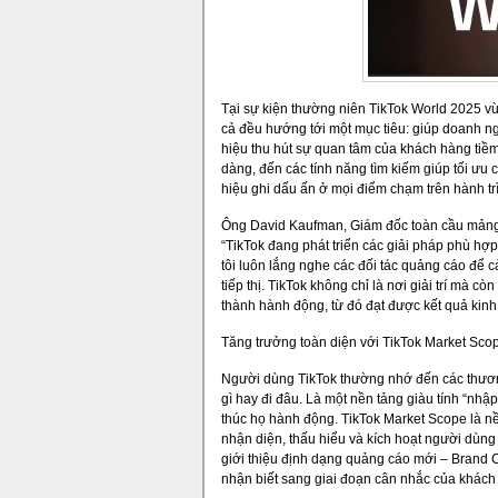
Tại sự kiện thường niên TikTok World 2025 vừa 
cả đều hướng tới một mục tiêu: giúp doanh 
hiệu thu hút sự quan tâm của khách hàng tiềm
dàng, đến các tính năng tìm kiếm giúp tối ưu
hiệu ghi dấu ấn ở mọi điểm chạm trên hành t
Ông David Kaufman, Giám đốc toàn cầu mảng 
“TikTok đang phát triển các giải pháp phù hợp
tôi luôn lắng nghe các đối tác quảng cáo để c
tiếp thị. TikTok không chỉ là nơi giải trí mà 
thành hành động, từ đó đạt được kết quả kinh 
Tăng trưởng toàn diện với TikTok Market Sco
Người dùng TikTok thường nhớ đến các thương
gì hay đi đâu. Là một nền tảng giàu tính “nhậ
thúc họ hành động. TikTok Market Scope là nền
nhận diện, thấu hiểu và kích hoạt người dùng ở
giới thiệu định dạng quảng cáo mới – Brand C
nhận biết sang giai đoạn cân nhắc của khách