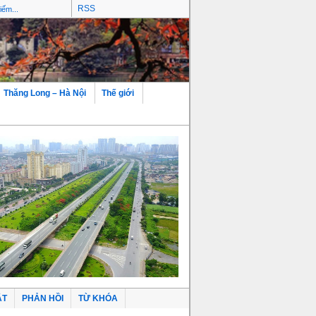
RSS
Thăng Long – Hà Nội
Thế giới
ẬT
PHẢN HỒI
TỪ KHÓA