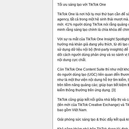
Tối ưu sáng tạo với TikTok One
TikTok One là nơi hội tụ mọi thứ bạn cần để s
agency, tất cả trong một hệ sinh thái mượt m
mới. 41% người dùng TikTok nói rằng quảng cá
minh rằng sáng tạo chính là chìa khóa để chi
Với sự ra mắt của TikTok One Insight Spotlight
hướng mà khán giả đang yêu thích, từ đó tạo 
sử dụng dữ liệu nội bộ (first-party insights)
dõi cách người dùng phản ứng và so sánh vị t
nội dung cực chất.
Còn TikTok One Content Suite thì như một kho
do người dùng tạo (UGC) liên quan đến thương 
như là một thư viện nội dung hỗ trợ tìm kiếm
trên tiềm năng quảng cáo; giúp bạn tiết kiệm 
kiếm thông thường trên ứng dụng. [3]
TikTok cũng giúp kết nối giữa nhà tiếp thị và
(tên mới của TikTok Creative Exchange) và Ti
bao gồm Việt Nam.
Giải phóng sức sáng tạo & thúc đẩy kết quả k