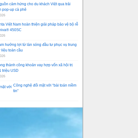
guồn cảm hứng cho du khách Việt qua trải
 pop-up cà phê
2026
ta Việt Nam hoàn thiện giải pháp bảo vệ bộ rễ
aniva® 450SC
2026
am hưởng lợi từ làn sóng đầu tư phục vụ trung
 liệu toàn cầu
2026
ng thành công khoản vay hợp vốn xã hội trị
1 triệu USD
2026
Công nghệ đối mặt với “bài toán niềm
tin”