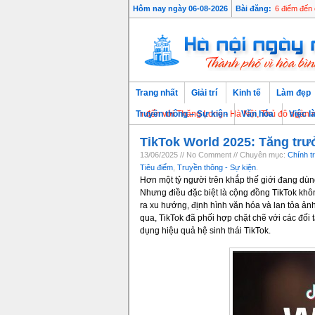
Hôm nay ngày 06-08-2026
Bài đăng:
6 điểm đến c
Trang nhất
Giải trí
Kinh tế
Làm đẹp
Chào mừng bạn đến với Thăng Long - Hà Nội, Thủ đô ngàn năm v
Truyền thông – Sự kiện
Văn hóa
Việc l
TikTok World 2025: Tăng trư
13/06/2025 // No Comment // Chuyên mục:
Chính tri
Tiêu điểm
,
Truyền thông - Sự kiện
.
Hơn một tỷ người trên khắp thế giới đang dùng
Nhưng điều đặc biệt là cộng đồng TikTok không
ra xu hướng, định hình văn hóa và lan tỏa ản
qua, TikTok đã phối hợp chặt chẽ với các đối 
dụng hiệu quả hệ sinh thái TikTok.