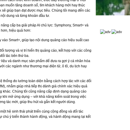
 hình cách thức kinh doanh, thúc đẩy thương mại ở mọi
bạn muốn tăng doanh số, tìm khách hàng mới hay thúc
k sẽ giúp bạn đạt được mục tiêu. Chúng tôi mang đến các
g nội dung và từng khoản đầu tư.
c nâng cấp ba giải pháp AI chủ lực: Symphony, Smart+ và
 hơn, hiệu quả hơn:
y vào Smart+, giúp tạo nội dung quảng cáo hiệu suất cao
đối tượng và vị trí hiển thị quảng cáo, kết hợp với các công
đối tác bên thứ ba.
ữ liệu và danh mục sản phẩm để đưa ra gợi ý cá nhân hóa
với các ngành như thương mại điện tử, ô tô, du lịch hay
ệ thống đo lường toàn diện bằng cách hợp tác với các đối
MM), nhằm giúp nhà tiếp thị đánh giá chính xác hiệu quả
ông khác. Chúng tôi cũng nâng cấp định dạng quảng cáo
y khi mở ứng dụng – với khả năng kiểm soát trong việc
ương tác mới, giúp thu hút và gắn kết người dùng.
à một hệ sinh thái phát triển cùng cộng đồng và đối tác
sự chú ý biến thành hành động, và hành động mang lại kết