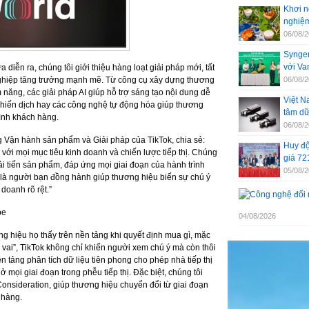
Khơi n
nghiệm
06/08/
Syngen
với V
diễn ra, chúng tôi giới thiệu hàng loạt giải pháp mới, tất
nghiệp tăng trưởng mạnh mẽ. Từ công cụ xây dựng thương
06/08/
 năng, các giải pháp AI giúp hỗ trợ sáng tạo nội dung dễ
Việt N
 chiến dịch hay các công nghệ tự động hóa giúp thương
tâm dữ
rình khách hàng.
06/08/
Vận hành sản phẩm và Giải pháp của TikTok, chia sẻ:
Huy độ
 với mọi mục tiêu kinh doanh và chiến lược tiếp thị. Chúng
giá 72
ải tiến sản phẩm, đáp ứng mọi giai đoạn của hành trình
05/08/
còn là người bạn đồng hành giúp thương hiệu biến sự chú ý
doanh rõ rệt.”
pe
04/08/2026
 hiệu họ thấy trên nền tảng khi quyết định mua gì, mặc
p vai”, TikTok không chỉ khiến người xem chú ý mà còn thôi
 tảng phân tích dữ liệu tiên phong cho phép nhà tiếp thị
 mọi giai đoạn trong phễu tiếp thị. Đặc biệt, chúng tôi
onsideration, giúp thương hiệu chuyển đổi từ giai đoạn
 hàng.