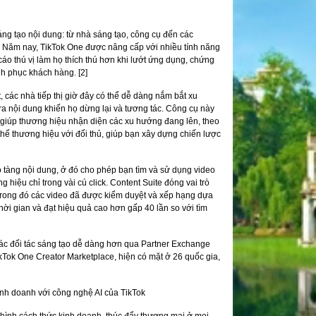
áng tạo nội dung: từ nhà sáng tạo, công cụ đến các
à. Năm nay, TikTok One được nâng cấp với nhiều tính năng
o thú vị làm họ thích thú hơn khi lướt ứng dụng, chứng
nh phục khách hàng. [2]
, các nhà tiếp thị giờ đây có thể dễ dàng nắm bắt xu
ra nội dung khiến họ dừng lại và tương tác. Công cụ này
 để giúp thương hiệu nhận diện các xu hướng đang lên, theo
hế thương hiệu với đối thủ, giúp bạn xây dựng chiến lược
 tàng nội dung, ở đó cho phép bạn tìm và sử dụng video
hiệu chỉ trong vài cú click. Content Suite đóng vai trò
, trong đó các video đã được kiểm duyệt và xếp hạng dựa
thời gian và đạt hiệu quả cao hơn gấp 40 lần so với tìm
 các đối tác sáng tạo dễ dàng hơn qua Partner Exchange
kTok One Creator Marketplace, hiện có mặt ở 26 quốc gia,
inh doanh với công nghệ AI của TikTok