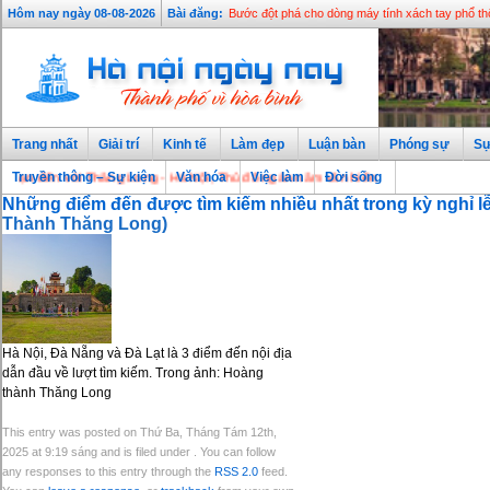
Hôm nay ngày 08-08-2026
Bài đăng:
Bước đột phá cho dòng máy tính xách tay phổ t
Trang nhất
Giải trí
Kinh tế
Làm đẹp
Luận bàn
Phóng sự
Sự
n đến với Thăng Long - Hà Nội, Thủ đô ngàn năm văn hiến
Truyền thông – Sự kiện
Văn hóa
Việc làm
Đời sống
Những điểm đến được tìm kiếm nhiều nhất trong kỳ nghỉ l
Thành Thăng Long)
Hà Nội, Đà Nẵng và Đà Lạt là 3 điểm đến nội địa
dẫn đầu về lượt tìm kiếm. Trong ảnh: Hoàng
thành Thăng Long
This entry was posted on Thứ Ba, Tháng Tám 12th,
2025 at 9:19 sáng and is filed under . You can follow
any responses to this entry through the
RSS 2.0
feed.