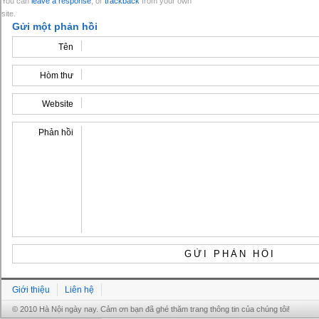
You can
leave a response
, or
trackback
from your own
site.
Gửi một phản hồi
Tên
Hòm thư
Website
Phản hồi
Giới thiệu
Liên hệ
© 2010 Hà Nội ngày nay. Cảm ơn bạn đã ghé thăm trang thông tin của chúng tôi!