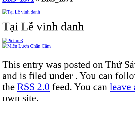
Tại Lễ vinh danh
This entry was posted on Thứ Sá
and is filed under . You can foll
the
RSS 2.0
feed. You can
leave 
own site.