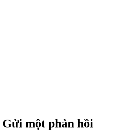
Gửi một phản hồi