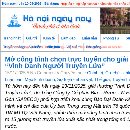
Mở rộng dịch vụ Logistics xuyên biên giới cho do
Hôm nay ngày 10-08-2026
Bài đăng:
Hợp tác cung cấp dịch vụ chăm sóc sức khỏe và
Trang nhất
Giải trí
Kinh tế
Làm đẹp
Luận bàn
Phóng sự
Sự
o mừng bạn đến với Thăng Long - Hà Nội, Thủ đô ngàn năm văn hiến
Truyền thông – Sự kiện
Văn hóa
Việc làm
Đời sống
Mở cổng bình chọn trực tuyến cho giả
“Vinh Danh Người Truyền Lửa”
15/11/2025 // No Comment // Chuyên mục:
Chính trị
,
Cơ chế - chi
Luận bàn
,
Mẹo kinh doanh
,
Sự kiện - nhân vật
,
Thế giới
,
Truyền th
Từ hôm nay đến hết ngày 23/11/2025, giải thưởng “Vinh 
Truyền Lửa”, do Tổng Công ty Cổ phần Bia – Rượu – Nướ
Gòn (SABECO) phối hợp triển khai cùng Báo Đại Đoàn Kế
hành và chỉ đạo của Ủy ban Trung ương Mặt trận Tổ quố
TW MTTQ Việt Nam), chính thức mở cổng bình chọn trực
ra 15 gương mặt truyền lửa xuất sắc nhất trong tổng số 
nước.