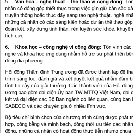
5.
Văn hóa – nghệ thuật – thể thao vì cộng đồng​:
Tôn
nhân có đóng góp thiết thực trong việc gìn giữ bản sắc d
truyền thống hoặc thúc đẩy sáng tạo nghệ thuật, nghệ nhâ
những cá nhân có các sáng kiến hoặc dự án thể thao góp
đoàn kết, xây dựng tinh thần, rèn luyện sức khỏe, khuyến
tích cực.
6.
Khoa học – công nghệ vì cộng đồng​:
Tôn vinh các
nghệ và khoa học ứng dụng nhằm hỗ trợ sự phát triển b
đồng địa phương.​
Hội đồng Thẩm định Trung ương đã được thành lập để th
trình sàng lọc, đánh giá và xét duyệt kết quả nhằm đảm b
tính tin cậy của giải thưởng. Các thành viên của Hội đồn
ương bao gồm đại diện Ủy ban TW MTTQ Việt Nam, đại d
kết và đại diện các Bộ Ban ngành có liên quan, cùng ban 
SABECO và các chuyên gia ở nhiều lĩnh vực.
Bộ tiêu chí bình chọn của chương trình cũng được phát t
hợp, công bằng và minh bạch, đồng thời ưu tiên các nhân
đồng, những cá nhân có hoạt động thực tiễn nhưng chưa