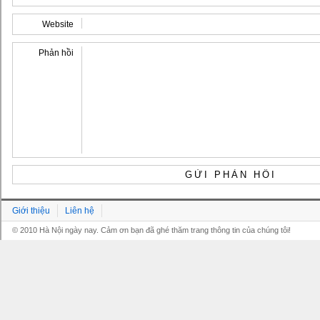
Website
Phản hồi
Giới thiệu
Liên hệ
© 2010 Hà Nội ngày nay. Cảm ơn bạn đã ghé thăm trang thông tin của chúng tôi!
Grandpashabet
Grandpashabet
Grandpashabet
Grandpashabet
Grandpashabet
grandpashabet
grandpashabet
marsbahis
grandpashabet
grandpashabet
grandpashabet
giriş
güncel
login
giriş
güncel
giriş
giriş