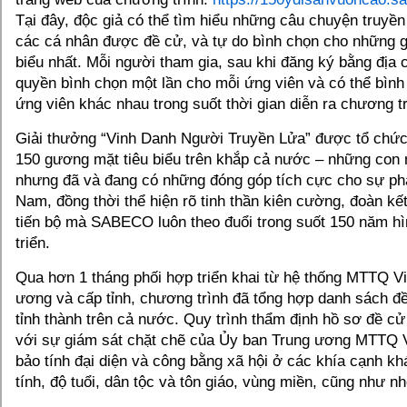
Tại đây, độc giả có thể tìm hiểu những câu chuyện truy
các cá nhân được đề cử, và tự do bình chọn cho những 
biểu nhất. Mỗi người tham gia, sau khi đăng ký bằng địa 
quyền bình chọn một lần cho mỗi ứng viên và có thể bình
ứng viên khác nhau trong suốt thời gian diễn ra chương tr
Giải thưởng “Vinh Danh Người Truyền Lửa” được tổ chức
150 gương mặt tiêu biểu trên khắp cả nước – những con 
nhưng đã và đang có những đóng góp tích cực cho sự phát
Nam, đồng thời thể hiện rõ tinh thần kiên cường, đoàn kế
tiến bộ mà SABECO luôn theo đuổi trong suốt 150 năm hì
triển.
Qua hơn 1 tháng phối hợp triển khai từ hệ thống MTTQ V
ương và cấp tỉnh, chương trình đã tổng hợp danh sách đ
tỉnh thành trên cả nước. Quy trình thẩm định hồ sơ đề c
với sự giám sát chặt chẽ của Ủy ban Trung ương MTTQ 
bảo tính đại diện và công bằng xã hội ở các khía cạnh kh
tính, độ tuổi, dân tộc và tôn giáo, vùng miền, cũng như 