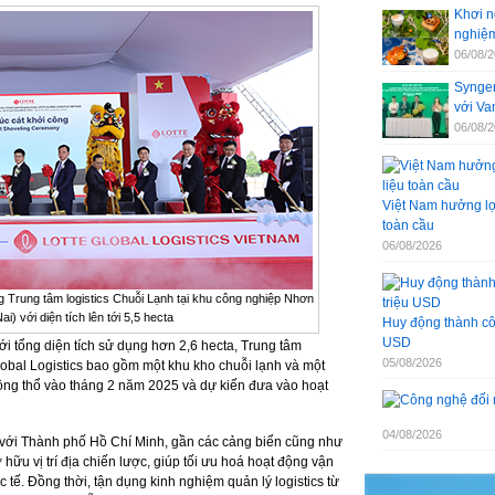
Khơi n
nghiệm
06/08/
Syngen
với V
06/08/
Việt Nam hưởng lợi
toàn cầu
06/08/2026
g Trung tâm logistics Chuỗi Lạnh tại khu công nghiệp Nhơn
i) với diện tích lên tới 5,5 hecta
Huy động thành côn
USD
ới tổng diện tích sử dụng hơn 2,6 hecta, Trung tâm
05/08/2026
bal Logistics bao gồm một khu kho chuỗi lạnh và một
ộng thổ vào tháng 2 năm 2025 và dự kiến đưa vào hoạt
04/08/2026
h với Thành phố Hồ Chí Minh, gần các cảng biển cũng như
hữu vị trí địa chiến lược, giúp tối ưu hoá hoạt động vận
tế. Đồng thời, tận dụng kinh nghiệm quản lý logistics từ