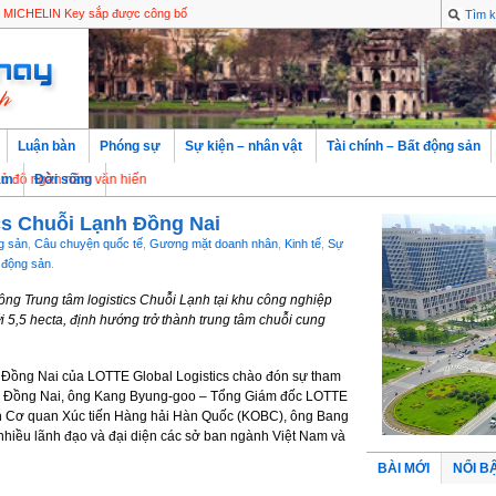
ra mắt Trà Sữa Oolong Cacao & bộ sưu tập Hello Kitty phiên bản mùa hè
g MICHELIN Key sắp được công bố
Luận bàn
Phóng sự
Sự kiện – nhân vật
Tài chính – Bất động sản
n năm văn hiến
àm
Đời sống
cs Chuỗi Lạnh Đồng Nai
g sản
,
Câu chuyện quốc tế
,
Gương mặt doanh nhân
,
Kinh tế
,
Sự
t động sản
.
ông Trung tâm logistics Chuỗi Lạnh tại khu công nghiệp
ới 5,5 hecta, định hướng trở thành trung tâm chuỗi cung
h Đồng Nai của LOTTE Global Logistics chào đón sự tham
h Đồng Nai, ông Kang Byung-goo – Tổng Giám đốc LOTTE
ịch Cơ quan Xúc tiến Hàng hải Hàn Quốc (KOBC), ông Bang
hiều lãnh đạo và đại diện các sở ban ngành Việt Nam và
BÀI MỚI
NỔI B