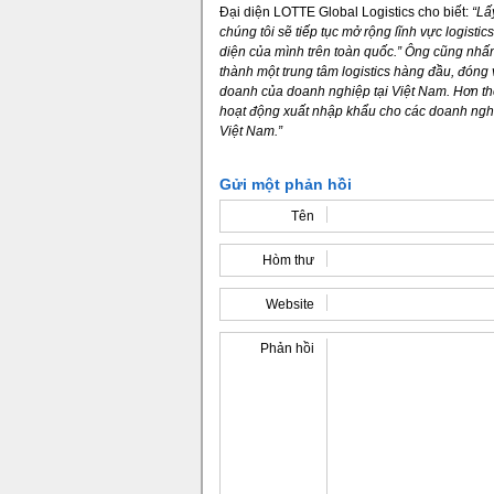
Đại diện LOTTE Global Logistics cho biết:
“Lấ
chúng tôi sẽ tiếp tục mở rộng lĩnh vực logisti
diện của mình trên toàn quốc.” Ông cũng nhấn
thành một trung tâm logistics hàng đầu, đóng 
doanh của doanh nghiệp tại Việt Nam. Hơn thế
hoạt động xuất nhập khẩu cho các doanh nghiệp
Việt Nam.”
Gửi một phản hồi
Tên
Hòm thư
Website
Phản hồi