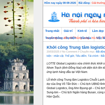
CHAGEE VN 
Hôm nay ngày 08-08-2026
Bài đăng:
Giải thưởn
Trang nhất
Giải trí
Kinh tế
Làm đẹp
Chào mừng bạn đến với Thăng Long - Hà Nội, Thủ đô ngà
Truyền thông – Sự kiện
Văn hóa
Việc l
Khởi công Trung tâm logisti
20/03/2025 // No Comment // Chuyên mục:
Bất độn
kiện - nhân vật
,
Thế giới
,
Tiêu điểm
,
Tài chính - Bấ
LOTTE Global Logistics vừa chính thức khởi c
Nhơn Trạch (tỉnh Đồng Nai) với diện tích lên t
ứng lạnh hàng đầu tại Việt Nam.
Lễ khởi công Trung tâm Logistics Chuỗi Lạn
dự của ông Võ Tấn Đức – Chủ tịch UBND tỉn
Global Logistics, ông Ahn Byung-gil – Chủ t
Sung-bin – Chủ tịch Ngân hàng Busan, cùng n
Hàn Quốc.