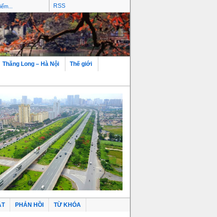
RSS
Thăng Long – Hà Nội
Thế giới
ẬT
PHẢN HỒI
TỪ KHÓA