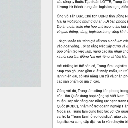
các công ty thuộc Tập đoàn LOTTE, Trung tâm
kì vọng trở thành trung tâm logistics trọng đ
Ông Võ Tấn Đức, Chủ tịch UBND tỉnh Đồng N
Nai là một trong những dự án FDI tiên phong tạ
Dự án hoàn toàn phù hợp chủ trương thu hút đ
về giao thông, cảng, logistics trong vùng kinh
Tôi ghi nhận và đánh giá rất cao sự nỗ lực của
vào hoạt động. Tôi tin rằng việc xây dựng và
góp phần tạo việc làm, nâng cao thu nhập cho
xã hội của tỉnh Đồng Nai nói riêng và Việt Na
Với những lợi thế sẵn có, Trung tâm Logistic
Stop trọn gói, bao gồm xuất nhập khẩu, lưu t
lạnh hiện đại, có khả năng lưu trữ và phân p
các sản phẩm có giá trị cao.
Cùng với đó, Trung tâm cũng tiên phong trong
của Hàn Quốc đang hoạt động tại Việt Nam. T
thuận Hợp tác nâng cao năng lực cạnh tranh l
Quốc (KOBC), nhằm hỗ trợ doanh nghiệp Hàn 
Ngoài ra, Trung tâm cũng hợp tác với Cơ qu
vai trò là “Trung tâm hỗ trợ logistics”, giúp 
logistics và cung cấp dịch vụ tư vấn chuyên bi