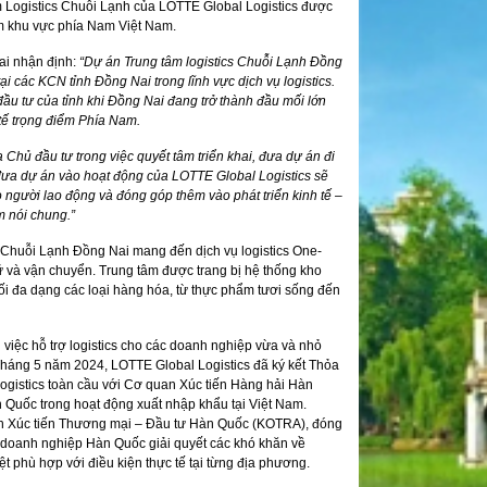
 Logistics Chuỗi Lạnh của LOTTE Global Logistics được
iểm khu vực phía Nam Việt Nam.
ai nhận định:
“Dự án Trung tâm logistics Chuỗi Lạnh Đồng
i các KCN tỉnh Đồng Nai trong lĩnh vực dịch vụ logistics.
ầu tư của tỉnh khi Đồng Nai đang trở thành đầu mối lớn
 tế trọng điểm Phía Nam.
 Chủ đầu tư trong việc quyết tâm triển khai, đưa dự án đi
 đưa dự án vào hoạt động của
LOTTE Global Logistics
sẽ
 người lao động và đóng góp thêm vào phát triển kinh tế –
m nói chung.”
s Chuỗi Lạnh Đồng Nai mang đến dịch vụ logistics One-
rữ và vận chuyển. Trung tâm được trang bị hệ thống kho
hối đa dạng các loại hàng hóa, từ thực phẩm tươi sống đến
 việc hỗ trợ logistics cho các doanh nghiệp vừa và nhỏ
háng 5 năm 2024, LOTTE Global Logistics đã ký kết Thỏa
ogistics toàn cầu với Cơ quan Xúc tiến Hàng hải Hàn
Quốc trong hoạt động xuất nhập khẩu tại Việt Nam.
an Xúc tiến Thương mại – Đầu tư Hàn Quốc (KOTRA), đóng
các doanh nghiệp Hàn Quốc giải quyết các khó khăn về
ệt phù hợp với điều kiện thực tế tại từng địa phương.