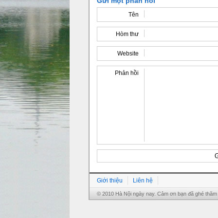
Gửi một phản hồi
Tên
Hòm thư
Website
Phản hồi
Giới thiệu
Liên hệ
© 2010 Hà Nội ngày nay. Cảm ơn bạn đã ghé thăm tr