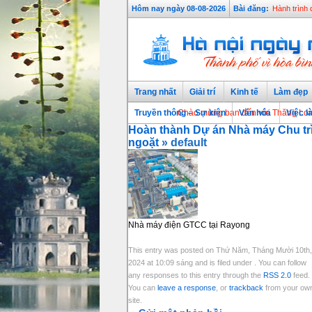
Hôm nay ngày 08-08-2026
Bài đăng:
Hành trình 
Trang nhất
Giải trí
Kinh tế
Làm đẹp
Truyền thông – Sự kiện
Chào mừng bạn đến với Thăng Long - 
Văn hóa
Việc l
Hoàn thành Dự án Nhà máy Chu tr
ngoặt
» default
Nhà máy điện GTCC tại Rayong
This entry was posted on Thứ Năm, Tháng Mười 10th,
2024 at 10:09 sáng and is filed under . You can follow
any responses to this entry through the
RSS 2.0
feed.
You can
leave a response
, or
trackback
from your ow
site.