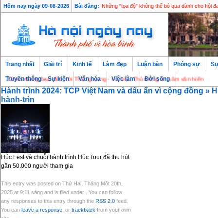
Hôm nay ngày 09-08-2026
Bài đăng:
Những “tọa độ” không thể bỏ qua dành cho hội 
Trang nhất
Giải trí
Kinh tế
Làm đẹp
Luận bàn
Phóng sự
Sự
Chào mừng bạn đến với Thăng Long - Hà Nội, Thủ đô ngàn năm văn hiến
Truyền thông – Sự kiện
Văn hóa
Việc làm
Đời sống
Hành trình 2024: TCP Việt Nam và dấu ấn vì cộng đồng
» H
hành-trìn
Húc Fest và chuỗi hành trình Húc Tour đã thu hút
gần 50.000 người tham gia
This entry was posted on Thứ Hai, Tháng Một 20th,
2025 at 9:11 sáng and is filed under . You can follow
any responses to this entry through the
RSS 2.0
feed.
You can
leave a response
, or
trackback
from your own