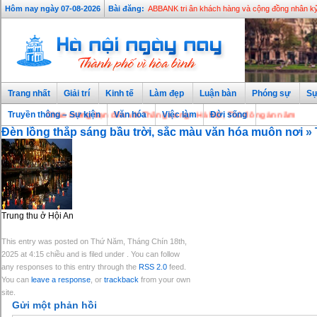
Hôm nay ngày 07-08-2026
Bài đăng:
ABBANK tri ân khách hàng và cộng đồng nhân kỷ
Trang nhất
Giải trí
Kinh tế
Làm đẹp
Luận bàn
Phóng sự
Sự
Truyền thông – Sự kiện
Chào mừng bạn đến với Thăng Long - Hà Nội, Thủ đô ngàn năm văn hiến
Văn hóa
Việc làm
Đời sống
Đèn lồng thắp sáng bầu trời, sắc màu văn hóa muôn nơi
» 
Trung thu ở Hội An
This entry was posted on Thứ Năm, Tháng Chín 18th,
2025 at 4:15 chiều and is filed under . You can follow
any responses to this entry through the
RSS 2.0
feed.
You can
leave a response
, or
trackback
from your own
site.
Gửi một phản hồi