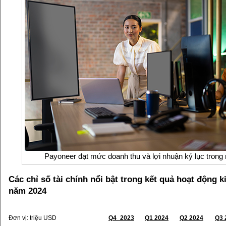
Payoneer đạt mức doanh thu và lợi nhuận kỷ lục tron
Các chỉ số tài chính nổi bật trong kết quả hoạt động 
năm 2024
Đơn vị: triệu USD
Q4_2023
Q1 2024
Q2 2024
Q3 