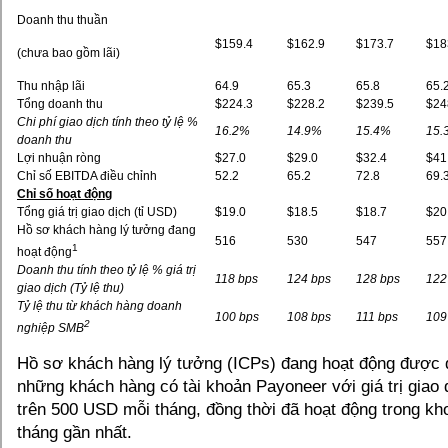
Doanh thu thuần
$159.4
$162.9
$173.7
$18
(chưa bao gồm lãi)
Thu nhập lãi
64.9
65.3
65.8
65.
Tổng doanh thu
$224.3
$228.2
$239.5
$24
Chi phí giao dịch tính theo tỷ lệ %
16.2%
14.9%
15.4%
15.
doanh thu
Lợi nhuận ròng
$27.0
$29.0
$32.4
$41
Chỉ số EBITDA điều chỉnh
52.2
65.2
72.8
69.
Chỉ số hoạt động
Tổng giá trị giao dịch (tỉ USD)
$19.0
$18.5
$18.7
$20
Hồ sơ khách hàng lý tưởng đang
516
530
547
557
1
hoạt động
Doanh thu tính theo tỷ lệ % giá trị
118 bps
124 bps
128 bps
122
giao dịch (Tỷ lệ thu)
Tỷ lệ thu từ khách hàng doanh
100 bps
108 bps
111 bps
109
2
nghiệp SMB
Hồ sơ khách hàng lý tưởng (ICPs) đang hoạt động được đ
những khách hàng có tài khoản Payoneer với giá trị giao 
trên 500 USD mỗi tháng, đồng thời đã hoạt động trong kh
tháng gần nhất.