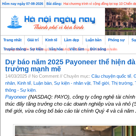
Hôm nay ngày 07-08-2026
Bài đăng:
Hai chương trình vì cộng đồng lọt top 10 Chiến
Trang nhất
Giải trí
Kinh tế
Làm đẹp
Luận bàn
Phóng sự
Sự
g bạn đến với Thăng Long - Hà Nội, Thủ đô ngàn năm văn hiến
Truyền thông – Sự kiện
Văn hóa
Việc làm
Đời sống
Dự báo năm 2025 Payoneer thể hiện đà
trưởng mạnh mẽ
14/03/2025 // No Comment // Chuyên mục:
Câu chuyện quốc tế
,
G
nhân
,
Kinh tế
,
Luận bàn
,
Sự kiện - nhân vật
,
Thế giới
,
Thị trường
,
thông - Sự kiện
.
Payoneer
(NASDAQ: PAYO), công ty công nghệ tài chính 
thúc đẩy tăng trưởng cho các doanh nghiệp vừa và nhỏ (
thế giới, vừa công bố báo cáo tài chính Quý 4 và cả năm