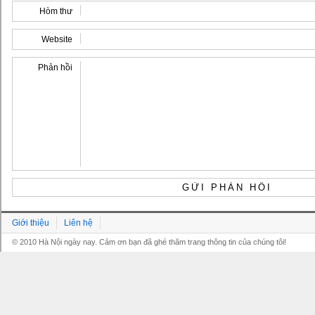
Hòm thư
Website
Phản hồi
Giới thiệu
Liên hệ
© 2010 Hà Nội ngày nay. Cảm ơn bạn đã ghé thăm trang thông tin của chúng tôi!
Grandpashabet
Grandpashabet
Grandpashabet
Grandpashabet
Grandpashabet
grandpashabet
grandpashabet
marsbahis
grandpashabet
grandpashabet
grandpashabet
giriş
güncel
login
giriş
güncel
giriş
giriş