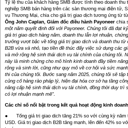
Tỷ lệ thu của khách hàng SMB được tính theo doanh thu 
nghiệp SMB bán hàng trên các sàn thương mại điện tử,
vụ Thương Mại, chia cho giá trị giao dịch tương ứng từ t
Ông John Caplan, Giám đốc điều hành Payoneer
chia 
một năm quyết định đối với Payoneer. Chúng tôi đã đạt kỷ
giá trị giao dịch hàng năm, doanh thu lẫn lợi nhuận, chứn
trưởng vượt bậc về tổng giá trị giao dịch và doanh thu từ
B2B vừa và nhỏ, tạo tiền đề thúc đẩy việc sử dụng các giả
và mở rộng hệ sinh thái dịch vụ tài chính của chúng tôi.
này là minh chứng cho mô hình kinh doanh đầy tiềm năn
rộng và sinh lời, cũng như quy mô về cơ hội và sức mạnh
thi của chúng tôi. Bước sang năm 2025, chúng tôi sẽ tập 
củng cố hàng rào pháp lý, hiện đại hóa cơ sở hạ tầng côn
nâng cấp hệ sinh thái dịch vụ tài chính, đồng thời duy trì
có lợi nhuận mạnh mẽ”.
Các chỉ số nổi bật trong kết quả hoạt động kinh doan
● Tổng giá trị giao dịch tăng 21% so với cùng kỳ năm t
USD. Giá trị giao dịch B2B tăng mạnh, lên đến 42% so v