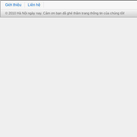
Giới thiệu
Liên hệ
© 2010 Hà Nội ngày nay. Cảm ơn bạn đã ghé thăm trang thông tin của chúng tôi!
Grandpashabet
Grandpashabet
Grandpashabet
Grandpashabet
Grandpashabet
grandpashabet
grandpashabet
marsbahis
grandpashabet
grandpashabet
grandpashabet
giriş
güncel
login
giriş
güncel
giriş
giriş