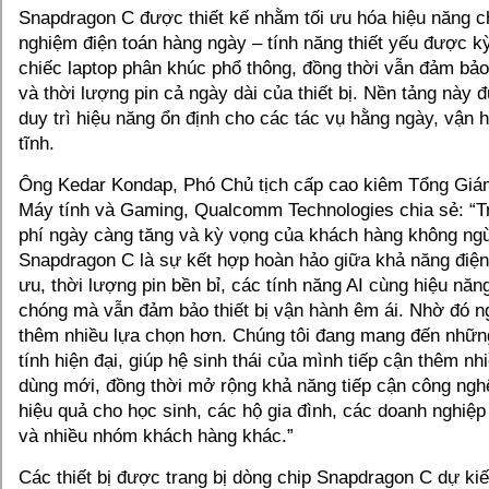
Snapdragon C được thiết kế nhằm tối ưu hóa hiệu năng ch
nghiệm điện toán hàng ngày – tính năng thiết yếu được k
chiếc laptop phân khúc phổ thông, đồng thời vẫn đảm ba
và thời lượng pin cả ngày dài của thiết bị. Nền tảng này
duy trì hiệu năng ổn định cho các tác vụ hằng ngày, vậ
tĩnh.
Ông Kedar Kondap, Phó Chủ tịch cấp cao kiêm Tổng Giá
Máy tính và Gaming, Qualcomm Technologies chia sẻ: “Tr
phí ngày càng tăng và kỳ vọng của khách hàng không ngừ
Snapdragon C là sự kết hợp hoàn hảo giữa khả năng điện 
ưu, thời lượng pin bền bỉ, các tính năng AI cùng hiệu nă
chóng mà vẫn đảm bảo thiết bị vận hành êm ái. Nhờ đó ngư
thêm nhiều lựa chọn hơn. Chúng tôi đang mang đến nhữn
tính hiện đại, giúp hệ sinh thái của mình tiếp cận thêm n
dùng mới, đồng thời mở rộng khả năng tiếp cận công nghệ
hiệu quả cho học sinh, các hộ gia đình, các doanh nghiệp
và nhiều nhóm khách hàng khác.”
Các thiết bị được trang bị dòng chip Snapdragon C dự ki