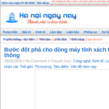
Tận dụng dữ liệu TMĐT để nắm bắt xu hướng: Do
Hôm nay ngày 07-08-2026
Bài đăng:
Hoàn tất khoá đào tạo Tư vấn viên Quản lý Cân
Trang nhất
Giải trí
Kinh tế
Làm đẹp
Luận bàn
Phóng sự
Sự ki
Chào mừng bạn đến với Thăng Long - Hà Nội, Thủ đô ngàn năm văn hiến
Truyền thông – Sự kiện
Văn hóa
Việc làm
Đời sống
Bước đột phá cho dòng máy tính xách 
thông
29/05/2026 // No Comment // Chuyên mục:
Công nghệ
,
Kinh tế
,
Lu
nhân vật
,
Thế giới
,
Thị trường
,
Tiêu điểm
,
Vấn đề hôm nay
.