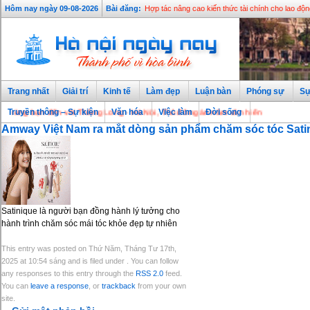
Hôm nay ngày 09-08-2026
Bài đăng:
Hợp tác nâng cao kiến thức tài chính cho lao độn
Trang nhất
Giải trí
Kinh tế
Làm đẹp
Luận bàn
Phóng sự
Sự
ng bạn đến với Thăng Long - Hà Nội, Thủ đô ngàn năm văn hiến
Truyền thông – Sự kiện
Văn hóa
Việc làm
Đời sống
Amway Việt Nam ra mắt dòng sản phẩm chăm sóc tóc Sati
Satinique là người bạn đồng hành lý tưởng cho
hành trình chăm sóc mái tóc khỏe đẹp tự nhiên
This entry was posted on Thứ Năm, Tháng Tư 17th,
2025 at 10:54 sáng and is filed under . You can follow
any responses to this entry through the
RSS 2.0
feed.
You can
leave a response
, or
trackback
from your own
site.