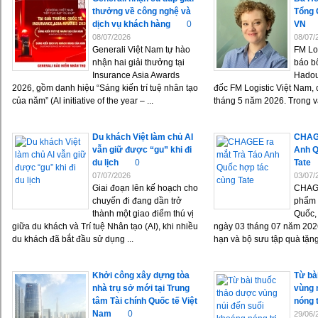
thưởng về công nghệ và
Tổng 
dịch vụ khách hàng
0
VN
08/07/2026
08/07/
Generali Việt Nam tự hào
FM Log
nhận hai giải thưởng tại
báo b
Insurance Asia Awards
Hadou
2026, gồm danh hiệu “Sáng kiến trí tuệ nhân tạo
đốc FM Logistic Việt Nam, 
của năm” (AI initiative of the year – ...
tháng 5 năm 2026. Trong vai
Du khách Việt làm chủ AI
CHAGE
vẫn giữ được “gu” khi đi
Anh Q
du lịch
0
Tate
07/07/2026
03/07/
Giai đoạn lên kế hoạch cho
CHAGE
chuyến đi đang dần trở
phẩm 
thành một giao điểm thú vị
Quốc, 
giữa du khách và Trí tuệ Nhân tạo (AI), khi nhiều
ngày 03 tháng 07 năm 2026
du khách đã bắt đầu sử dụng ...
hạn và bộ sưu tập quà tặng 
Khởi công xây dựng tòa
Từ bà
nhà trụ sở mới tại Trung
vùng 
tâm Tài chính Quốc tế Việt
nóng t
Nam
0
29/06/