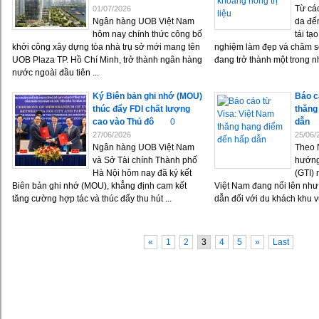
Từ các
01/07/2026
Ngân hàng UOB Việt Nam
da đế
hôm nay chính thức công bố
tái tạ
khởi công xây dựng tòa nhà trụ sở mới mang tên
nghiệm làm đẹp và chăm s
UOB Plaza TP. Hồ Chí Minh, trở thành ngân hàng
đang trở thành một trong nh
nước ngoài đầu tiên ...
Ký Biên bản ghi nhớ (MOU)
Báo c
thúc đẩy FDI chất lượng
thăng
cao vào Thủ đô
0
dẫn
27/06/2026
25/06/
Ngân hàng UOB Việt Nam
Theo 
và Sở Tài chính Thành phố
hướng
Hà Nội hôm nay đã ký kết
(GTI)
Biên bản ghi nhớ (MOU), khẳng định cam kết
Việt Nam đang nổi lên nh
tăng cường hợp tác và thúc đẩy thu hút ...
dẫn đối với du khách khu vự
«
1
2
3
4
5
»
Last