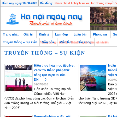
Doanh nghiệp Vì cộng đồng 6 năm liên tiếp
Hôm nay ngày 10-08-2026
Bài đăng:
Khám phá di tích lịch sử xứ Đài: Những chuyến “
Trang nhất
Giải trí
Kinh tế
Làm đẹp
Luận bàn
Phóng sự
Sự
ào mừng bạn đến với Thăng Long - Hà Nội, Thủ đô ngàn năm văn hiến
Truyền thông – Sự kiện
Văn hóa
Việc làm
Đời sống
TRUYỀN THÔNG – SỰ KIỆN
Hiện thực hóa mục tiêu Net
Ngân 
Zero trở thành phép thử
báo t
năng lực thực thi của
Việt 
DN
0
09/07/
Báo cá
09/07/2026
Liên đoàn Thương mại và
Việt 
Công nghiệp Việt Nam
2026 
(VCCI) đã phối hợp cùng các đơn vị tổ chức Diễn
cho thấy: Tăng trưởng GDP
đàn “Năng lượng và Môi trường Thế giới – Việt
tốc trong quý II/2026, đạt m
Nam 2026” ...
Generali nhận cú đúp giải
Bà Hé