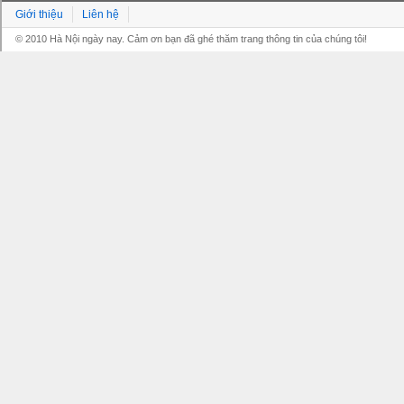
Giới thiệu
Liên hệ
© 2010 Hà Nội ngày nay. Cảm ơn bạn đã ghé thăm trang thông tin của chúng tôi!
Grandpashabet
Grandpashabet
Grandpashabet
Grandpashabet
Grandpashabet
grandpashabet
grandpashabet
marsbahis
grandpashabet
grandpashabet
grandpashabet
giriş
güncel
login
giriş
güncel
giriş
giriş