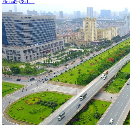
First
«
4
5
6
7
8
»
Last