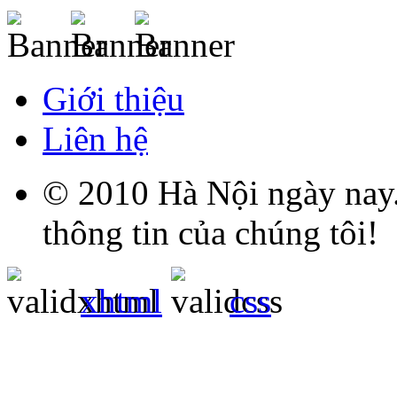
Giới thiệu
Liên hệ
© 2010 Hà Nội ngày nay.
thông tin của chúng tôi!
xhtml
css
Grandpashabet
Grandpashabet
Grandpashabet
Grandpashabet
Grandpashabet
grandpashabet
grandpashabet
marsbahis
canlı
grandpashabet
grandpashabet
grandpashabet
giriş
güncel
login
maç
giriş
güncel
giriş
izle
giriş