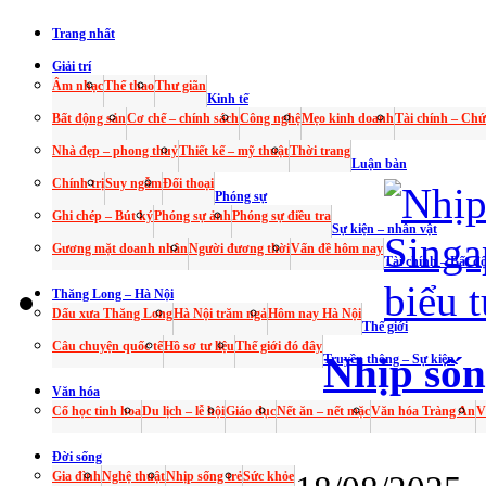
Trang nhất
Giải trí
Âm nhạc
Thể thao
Thư giãn
Kinh tế
Bất động sản
Cơ chế – chính sách
Công nghệ
Mẹo kinh doanh
Tài chính – Ch
Nhà đẹp – phong thuỷ
Thiết kế – mỹ thuật
Thời trang
Luận bàn
Chính trị
Suy ngẫm
Đối thoại
Phóng sự
Ghi chép – Bút ký
Phóng sự ảnh
Phóng sự điều tra
Sự kiện – nhân vật
Gương mặt doanh nhân
Người đương thời
Vấn đề hôm nay
Tài chính – Bất đ
Thăng Long – Hà Nội
Dấu xưa Thăng Long
Hà Nội trăm ngả
Hôm nay Hà Nội
Thế giới
Câu chuyện quốc tế
Hồ sơ tư liệu
Thế giới đó đây
Nhịp sốn
Truyền thông – Sự kiện
Văn hóa
Cổ học tinh hoa
Du lịch – lễ hội
Giáo dục
Nết ăn – nết mặc
Văn hóa Tràng An
V
Đời sống
Gia đình
Nghệ thuật
Nhịp sống trẻ
Sức khỏe