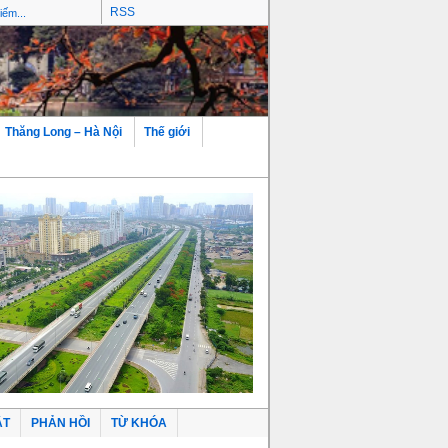
RSS
Thăng Long – Hà Nội
Thế giới
ẬT
PHẢN HỒI
TỪ KHÓA