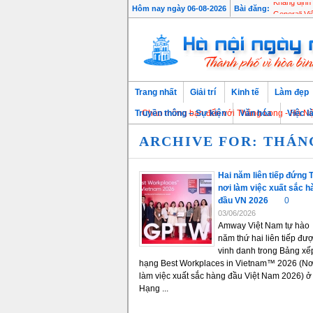
Hôm nay ngày 06-08-2026
Bài đăng:
Khẳng định 
Trang nhất
Giải trí
Kinh tế
Làm đẹp
Chào mừng bạn đến với Thăng Long - Hà Nội, Thủ 
Truyền thông – Sự kiện
Văn hóa
Việc l
ARCHIVE FOR: THÁNG
Hai năm liên tiếp đứng 
nơi làm việc xuất sắc h
đầu VN 2026
0
03/06/2026
Amway Việt Nam tự hào
năm thứ hai liên tiếp đư
vinh danh trong Bảng xế
hạng Best Workplaces in Vietnam™ 2026 (Nơ
làm việc xuất sắc hàng đầu Việt Nam 2026) ở
Hạng ...