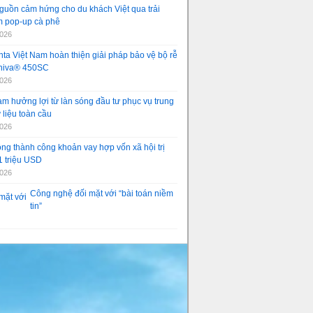
guồn cảm hứng cho du khách Việt qua trải
 pop-up cà phê
2026
ta Việt Nam hoàn thiện giải pháp bảo vệ bộ rễ
aniva® 450SC
2026
am hưởng lợi từ làn sóng đầu tư phục vụ trung
 liệu toàn cầu
2026
ng thành công khoản vay hợp vốn xã hội trị
1 triệu USD
2026
Công nghệ đối mặt với “bài toán niềm
tin”