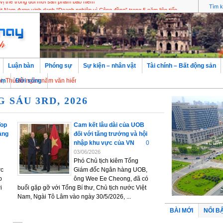
vị thế trong đổi mới sản phẩm bảo hiểm
Luận bàn
Phóng sự
Sự kiện – nhân vật
Tài chính – Bất động sản
đô ngàn năm văn hiến
àm
Đời sống
 SÁU 3RD, 2026
Top
Cam kết lâu dài của UOB
àng
đối với tăng trưởng và hội
nhập khu vực của VN
0
03/06/2026
Phó Chủ tịch kiêm Tổng
ợc
Giám đốc Ngân hàng UOB,
p
ông Wee Ee Cheong, đã có
i
buổi gặp gỡ với Tổng Bí thư, Chủ tịch nước Việt
Nam, Ngài Tô Lâm vào ngày 30/5/2026, ...
BÀI MỚI
NỔI B