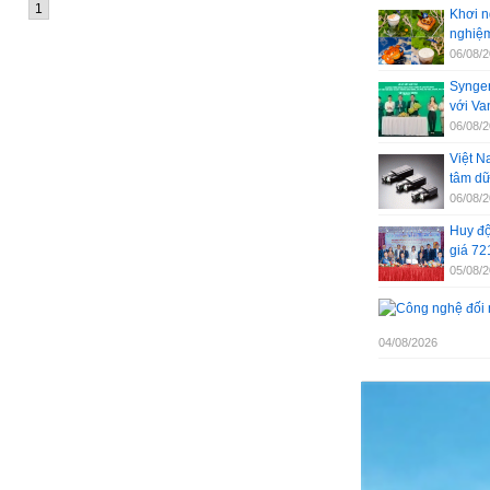
1
Khơi n
nghiệm
06/08/
Syngen
với V
06/08/
Việt N
tâm dữ
06/08/
Huy độ
giá 72
05/08/
04/08/2026