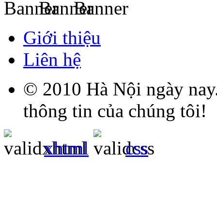
Giới thiệu
Liên hệ
© 2010 Hà Nội ngày nay.
thông tin của chúng tôi!
xhtml
css
Grandpashabet
Grandpashabet
Grandpashabet
Grandpashabet
Grandpashabet
grandpashabet
grandpashabet
marsbahis
canlı
grandpashabet
grandpashabet
grandpashabet
giriş
güncel
login
maç
giriş
güncel
giriş
izle
giriş