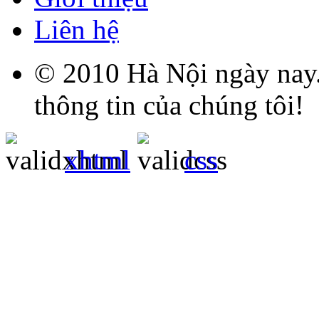
Liên hệ
© 2010 Hà Nội ngày nay.
thông tin của chúng tôi!
xhtml
css
Grandpashabet
Grandpashabet
Grandpashabet
Grandpashabet
Grandpashabet
grandpashabet
grandpashabet
marsbahis
grandpashabet
grandpashabet
grandpashabet
giriş
güncel
login
giriş
güncel
giriş
giriş