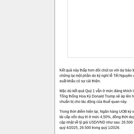
Kết quả này thấp hơn đôi chút so với dự báo t
chững lại một phần do kỳ nghỉ lễ Tết Nguyên 
xuất khẩu có sự cải thiện.
Mặc dù kết quả Quý 1 vẫn ở mức đáng khích l
Tổng thống Hoa Kỳ Donald Trump sẽ áp lên hà
chuẩn bị cho tác động của thuế quan này.
Trong thời điểm hiện tại, Ngân hàng UOB kỳ v
tái cấp vốn duy trì ở mức 4,50%, đồng thời du
cập nhật về tỷ giá USD/VND như sau: 26.500 t
quý 4/2025, 26.500 trong quý 1/2026.