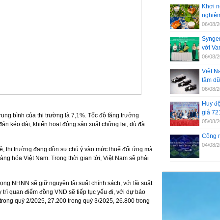
Khơi n
nghiệm
06/08/
Syngen
với V
06/08/
Việt N
tâm dữ
06/08/
Huy độ
giá 72
rung bình của thị trường là 7,1%. Tốc độ tăng trưởng
05/08/
đán kéo dài, khiến hoạt động sản xuất chững lại, dù đà
Công n
04/08/
ệ, thị trường đang dồn sự chú ý vào mức thuế đối ứng mà
ng hóa Việt Nam. Trong thời gian tới, Việt Nam sẽ phải
ọng NHNN sẽ giữ nguyên lãi suất chính sách, với lãi suất
y trì quan điểm đồng VND sẽ tiếp tục yếu đi, với dự báo
rong quý 2/2025, 27.200 trong quý 3/2025, 26.800 trong