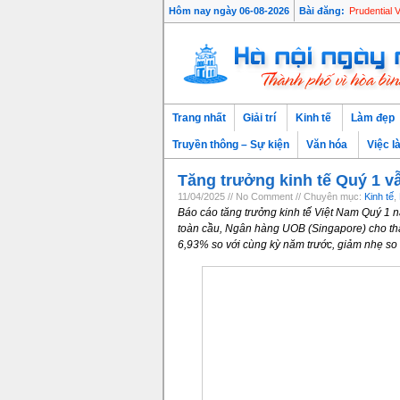
Hôm nay ngày 06-08-2026
Bài đăng:
Prudential 
Trang nhất
Giải trí
Kinh tế
Làm đẹp
Truyền thông – Sự kiện
Văn hóa
Việc l
Ch
Tăng trưởng kinh tế Quý 1 v
11/04/2025 // No Comment // Chuyên mục:
Kinh tế
,
Báo cáo tăng trưởng kinh tế Việt Nam Quý 1 
toàn cầu, Ngân hàng UOB (Singapore) cho th
6,93% so với cùng kỳ năm trước, giảm nhẹ s