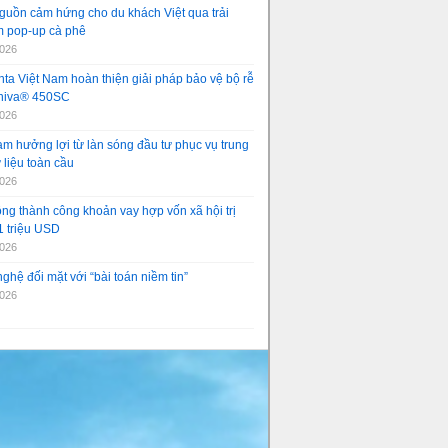
guồn cảm hứng cho du khách Việt qua trải
 pop-up cà phê
2026
ta Việt Nam hoàn thiện giải pháp bảo vệ bộ rễ
aniva® 450SC
2026
am hưởng lợi từ làn sóng đầu tư phục vụ trung
 liệu toàn cầu
2026
ng thành công khoản vay hợp vốn xã hội trị
1 triệu USD
2026
ghệ đối mặt với “bài toán niềm tin”
2026