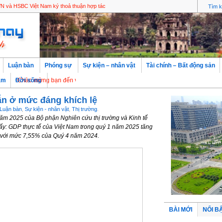
VN và HSBC Việt Nam ký thoả thuận hợp tác
Luận bàn
Phóng sự
Sự kiện – nhân vật
Tài chính – Bất động sản
àm
ào mừng bạn đến với Thăng Long - Hà Nội, Thủ đô ngàn năm văn hiến
Đời sống
ẫn ở mức đáng khích lệ
Luận bàn
,
Sự kiện - nhân vật
,
Thị trường
.
năm 2025 của Bộ phận Nghiên cứu thị trường và Kinh tế
ấy: GDP thực tế của Việt Nam trong quý 1 năm 2025 tăng
o với mức 7,55% của Quý 4 năm 2024.
BÀI MỚI
NỔI B