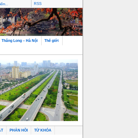
RSS
Thăng Long – Hà Nội
Thế giới
ẬT
PHẢN HỒI
TỪ KHÓA