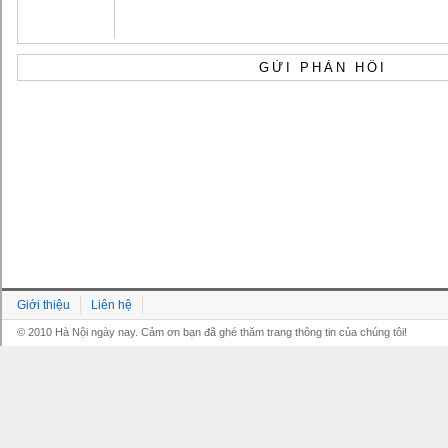
Giới thiệu
Liên hệ
© 2010 Hà Nội ngày nay. Cảm ơn bạn đã ghé thăm trang thông tin của chúng tôi!
Grandpashabet
Grandpashabet
Grandpashabet
Grandpashabet
Grandpashabet
grandpashabet
grandpashabet
marsbahis
grandpashabet
grandpashabet
grandpashabet
giriş
güncel
login
giriş
güncel
giriş
giriş