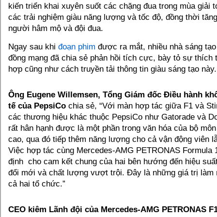
kiến triển khai xuyên suốt các chặng đua trong mùa giải t
các trải nghiệm giàu năng lượng và tốc độ, đồng thời tăn
người hâm mộ và đội đua.
Ngay sau khi
đoạn phim
được ra mắt, nhiều nhà sáng tạo
đồng mạng đã chia sẻ phản hồi tích cực, bày tỏ sự thích
hợp cũng như cách truyền tải thông tin giàu sáng tạo này.
Ông Eugene Willemsen, Tổng Giám đốc Điều hành khố
tế của PepsiCo
chia sẻ, “Với màn hợp tác giữa F1 và St
các thương hiệu khác thuộc PepsiCo như Gatorade và Dor
rất hân hạnh được là một phần trong văn hóa của bộ môn
cao, qua đó tiếp thêm năng lượng cho cả vận động viên 
Việc hợp tác cùng Mercedes-AMG PETRONAS Formula 1
định cho cam kết chung của hai bên hướng đến hiệu suất 
đổi mới và chất lượng vượt trội. Đây là những giá trị là
cả hai tổ chức.”
CEO kiêm Lãnh đội của Mercedes-AMG PETRONAS F1,