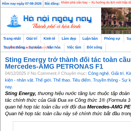
Khám phá sân bay – Xu hướng du lịch mới hấp d
Hôm nay ngày 07-08-2026
Bài đăng:
Singapore sôi động cùng nghệ thuật, phép màu và
Trang nhất
Giải trí
Kinh tế
Làm đẹp
Luận bàn
Phóng sự
Sự
i, Thủ đô ngàn năm văn hiến
Truyền thông – Sự kiện
Văn hóa
Việc làm
Đời sống
Sting Energy trở thành đối tác toàn cầu
Mercedes-AMG PETRONAS F1
04/12/2025 // No Comment // Chuyên mục:
Công nghệ
,
Giải trí
,
Ki
kiện - nhân vật
,
Thế giới
,
Thể thao
,
Tiêu điểm
,
Truyền thông - Sự k
nay
.
Sting Energy,
thương hiệu nước tăng lực thuộc tập đoàn 
tác chính thức của Giải Đua xe Công thức 1® (Formula 
quan hệ hợp tác toàn cầu với đội đua
Mercedes-AMG P
Quan hệ hợp tác toàn cầu này sẽ chính thức bắt đầu tro