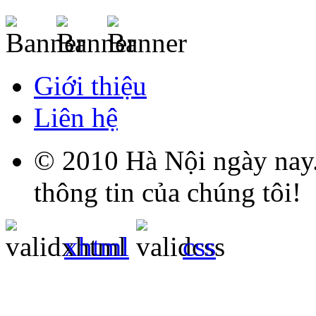
Giới thiệu
Liên hệ
© 2010 Hà Nội ngày nay.
thông tin của chúng tôi!
xhtml
css
Grandpashabet
Grandpashabet
Grandpashabet
Grandpashabet
Grandpashabet
grandpashabet
grandpashabet
marsbahis
canlı
grandpashabet
grandpashabet
grandpashabet
giriş
güncel
login
maç
giriş
güncel
giriş
izle
giriş