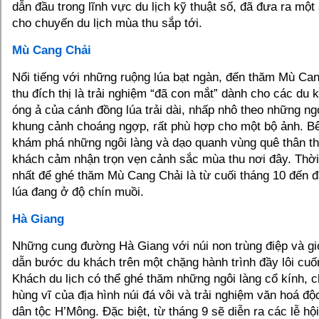
dẫn đầu trong lĩnh vực du lịch kỹ thuật số, đã đưa ra một
cho chuyến du lịch mùa thu sắp tới.
Mù Cang Chải
Nổi tiếng với những ruộng lúa bạt ngàn, đến thăm Mù Ca
thu đích thị là trải nghiệm “đã con mắt” dành cho các du
óng ả của cánh đồng lúa trải dài, nhấp nhô theo những ng
khung cảnh choáng ngợp, rất phù hợp cho một bộ ảnh. Bê
khám phá những ngôi làng và dạo quanh vùng quê thân th
khách cảm nhận trọn vẹn cảnh sắc mùa thu nơi đây. Thời
nhất để ghé thăm Mù Cang Chải là từ cuối tháng 10 đến đ
lúa đang ở độ chín muồi.
Hà Giang
Những cung đường Hà Giang với núi non trùng điệp và gió
dẫn bước du khách trên một chặng hành trình đầy lôi cuố
Khách du lịch có thể ghé thăm những ngôi làng cổ kính,
hùng vĩ của địa hình núi đá vôi và trải nghiệm văn hoá đ
dân tộc H’Mông. Đặc biệt, từ tháng 9 sẽ diễn ra các lễ h