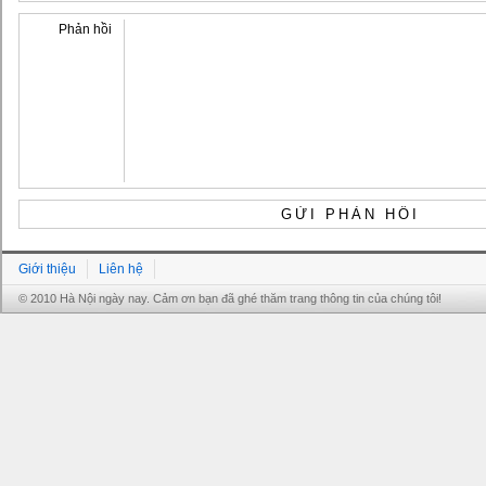
Phản hồi
Giới thiệu
Liên hệ
© 2010 Hà Nội ngày nay. Cảm ơn bạn đã ghé thăm trang thông tin của chúng tôi!
Grandpashabet
Grandpashabet
Grandpashabet
Grandpashabet
Grandpashabet
grandpashabet
grandpashabet
marsbahis
grandpashabet
grandpashabet
grandpashabet
giriş
güncel
login
giriş
güncel
giriş
giriş