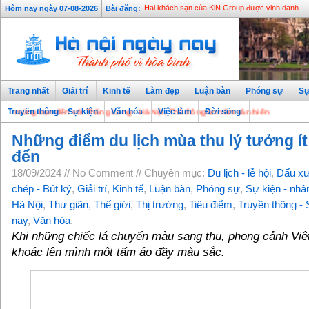
Hôm nay ngày 07-08-2026
Bài đăng:
Hai khách sạn của KiN Group được vinh danh
Trang nhất
Giải trí
Kinh tế
Làm đẹp
Luận bàn
Phóng sự
Sự
ừng bạn đến với Thăng Long - Hà Nội, Thủ đô ngàn năm văn hiến
Truyền thông – Sự kiện
Văn hóa
Việc làm
Đời sống
Những điểm du lịch mùa thu lý tưởng ít
đển
18/09/2024 // No Comment // Chuyên mục:
Du lịch - lễ hội
,
Dấu x
chép - Bút ký
,
Giải trí
,
Kinh tế
,
Luận bàn
,
Phóng sự
,
Sự kiện - nhâ
Hà Nội
,
Thư giãn
,
Thế giới
,
Thị trường
,
Tiêu điểm
,
Truyền thông - 
nay
,
Văn hóa
.
Khi những chiếc lá chuyển màu sang thu, phong cảnh Vi
khoác lên mình một tấm áo đầy màu sắc.