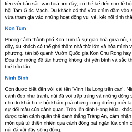
liền với bản sắc văn hoá nơi đây, có thể kể đến như lễ h
hội Tam Giác Mạch. Du khách có thể vừa chìm đắm vào sắ
vừa tham gia vào những hoạt động vui vẻ, kết nối tình thâ
Kon Tum
Phong cảnh thành phố Kon Tum là sự giao hoà giữa núi, 
đây, du khách có thể ghé thăm nhà thờ lớn và hòa mình 
phương, tản bộ quanh Vườn Quốc gia Kon Chu Rong hay 
Đoa thơ mộng để tận hưởng không khí yên bình và sắc th
thể trộn lẫn.
Ninh Bình
Còn được biết đến với cái tên ‘Vịnh Hạ Long trên cạn’, N
cảnh đẹp như tranh, núi đá vôi trập trùng và những dòng 
cho du khách cơ hội khám phá những cung đường mới lạ
sự đổi màu của cảnh quan. Trèo lên đỉnh Hang Múa, khách
được toàn cảnh quần thể danh thắng Tràng An, cảm nhận
món quà từ thiên nhiên qua cánh đồng bạt ngàn lúa chín
núi đá vôi đầy sống động.