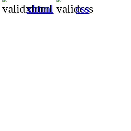
xhtml
css