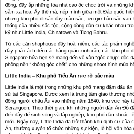
động, đầy ắp những tòa nhà cao ốc chọc trời và những 
sắm xa hoa. Ấy thế mà, nép mình giữa một Đảo quốc hiện 
những khu phố di sản đầy màu sắc, lưu giữ bản sắc văn 
thống của nhiều sắc tộc, cộng đồng dân cư khác nhau tro
kỷ như Little India, Chinatown và Tiong Bahru.
Từ các căn shophouse đầy hoài niệm, các tác phẩm nghệ
đầy phá cách đến các hàng quán xinh xắn, các khu phố di
Singapore hứa hẹn sẽ mang đến vô vàn “góc chụp” độc đá
phông nền “không góc chết” cho những shoot hình mùa hè
Little India – Khu phố Tiểu Ấn rực rỡ sắc màu
Little India là một trong những khu phố mang đậm dấu ấn 
sử tại Singapore. Được xem là trung tâm giao thương nh
đồng người châu Âu vào những năm 1840, khu vực này từ
Serangoon. Theo thời gian, khi những người dân Ấn Độ đầ
đến đây để sinh sống và lập nghiệp, khu phố dần khoác l
mới. Ngày nay, Little India đã trở thành khu định cư của
Ấn, thường xuyên tổ chức những sự kiện, lễ hội văn hóa s