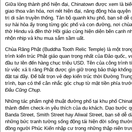
Giữa lòng thành phố hiện đại, Chinatown được xem là bi
giao thoa văn hóa, nơi nét hiện đại, năng động hòa quyện
trị di sản truyền thống. Tản bộ quanh khu phố, bạn sẽ d
sự hài hòa ấy trong từng góc phố và con đường, nơi chùa
thờ Hindu và đền thờ Hồi giáo cùng hiện diện bên cạnh 
nhộn nhịp và khu mua sắm sầm uất.
Chùa Răng Phật (Buddha Tooth Relic Temple) là một tro
trình kiến trúc Phật giáo quan trọng nhất của Đảo quốc, v
đầu tư lên đến hàng chục triệu USD. Tên của công trình t
từ việc xá lị răng Phật được gìn giữ trong bảo tháp khổng
đặt tại đây. Để bắt trọn vẻ đẹp kiến trúc thời Đường Tru
trình, bạn có thể cân nhắc góc chụp từ mặt tiền phía tr
Đâu Cũng Chụp
.
Những tác phẩm nghệ thuật đường phố tại khu phố Chinat
thành điểm check-in yêu thích của du khách. Dạo bước 
Banda Street, Smith Street hay Aliwal Street, bạn sẽ dễ d
những bức tranh tường sống động tái hiện đời sống thườ
đồng người Phúc Kiến nhập cư trong những thập niên trướ