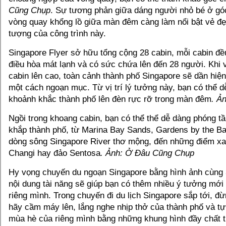
Cũng Chụp
. Sự tương phản giữa dáng người nhỏ bé ở gó
vòng quay khổng lồ giữa màn đêm càng làm nổi bật vẻ đẹ
tượng của công trình này.
Singapore Flyer sở hữu tổng cộng 28 cabin, mỗi cabin đề
điều hòa mát lạnh và có sức chứa lên đến 28 người. Khi
cabin lên cao, toàn cảnh thành phố Singapore sẽ dần hiệ
một cách ngoạn mục. Từ vị trí lý tưởng này, bạn có thể d
khoảnh khắc thành phố lên đèn rực rỡ trong màn đêm
. Ả
Ngồi trong khoang cabin, bạn có thể thể dễ dàng phóng t
khắp thành phố, từ Marina Bay Sands, Gardens by the Ba
dòng sông Singapore River thơ mộng, đến những điểm x
Changi hay đảo Sentosa
. Ảnh: Ở Đâu Cũng Chụp
Hy vọng chuyến du ngoạn Singapore bằng hình ảnh cùng 
nội dung tài năng sẽ giúp bạn có thêm nhiều ý tưởng mới
riêng mình. Trong chuyến đi du lịch Singapore sắp tới, đ
hãy cầm máy lên, lắng nghe nhịp thở của thành phố và t
mùa hè của riêng mình bằng những khung hình đầy chất 