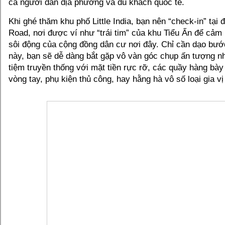
cả người dân địa phương và du khách quốc tế.
Khi ghé thăm khu phố Little India, bạn nên “check-in” tạ
Road, nơi được ví như “trái tim” của khu Tiểu Ấn để cảm
sôi động của cộng đồng dân cư nơi đây. Chỉ cần dạo bướ
này, bạn sẽ dễ dàng bắt gặp vô vàn góc chụp ấn tượng 
tiệm truyền thống với mặt tiền rực rỡ, các quầy hàng bày b
vòng tay, phụ kiện thủ công, hay hằng hà vô số loại gia v