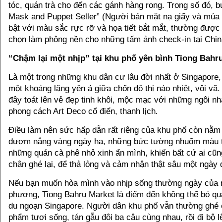
tóc, quán trà cho đến các gánh hàng rong. Trong số đó, b
Mask and Puppet Seller” (Người bán mặt nạ giấy và múa r
bật với màu sắc rực rỡ và họa tiết bắt mắt, thường được
chọn làm phông nền cho những tấm ảnh check-in tại Chi
“Chậm lại một nhịp” tại khu phố yên bình Tiong Bahr
Là một trong những khu dân cư lâu đời nhất ở Singapore
một khoảng lặng yên ả giữa chốn đô thị náo nhiệt, vội vã
đây toát lên vẻ đẹp tinh khôi, mộc mạc với những ngôi n
phong cách Art Deco cổ điển, thanh lịch
.
Điều làm nên sức hấp dẫn rất riêng của khu phố còn nằ
đượm nắng vàng ngày hạ, những bức tường nhuốm màu t
những quán cà phê nhỏ xinh ẩn mình, khiến bất cứ ai c
chân ghé lại, để thả lỏng và cảm nhận thật sâu một ngày đ
Nếu bạn muốn hòa mình vào nhịp sống thường ngày của 
phương, Tiong Bahru Market là điểm đến không thể bỏ qua 
du ngoạn Singapore. Người dân khu phố vẫn thường ghé
phẩm tươi sống, tán gẫu đôi ba câu cùng nhau, rồi đi bộ l