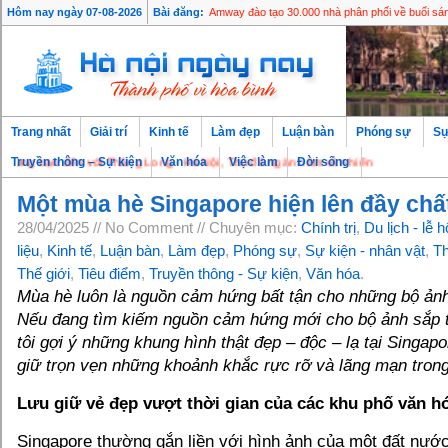
Hôm nay ngày 07-08-2026
Bài đăng:
Amway đào tạo 30.000 nhà phân phối về buổi sá
Trang nhất
Giải trí
Kinh tế
Làm đẹp
Luận bàn
Phóng sự
Sự
bạn đến với Thăng Long - Hà Nội, Thủ đô ngàn năm văn hiến
Truyền thông – Sự kiện
Văn hóa
Việc làm
Đời sống
Một mùa hè Singapore hiện lên đầy chấ
28/04/2025 // No Comment // Chuyên mục:
Chính trị
,
Du lịch - lễ hô
liệu
,
Kinh tế
,
Luận bàn
,
Làm đẹp
,
Phóng sự
,
Sự kiện - nhân vật
,
Th
Thế giới
,
Tiêu điểm
,
Truyền thông - Sự kiện
,
Văn hóa
.
Mùa hè luôn là nguồn cảm hứng bất tận cho những bộ ảnh
Nếu đang tìm kiếm nguồn cảm hứng mới cho bộ ảnh sắp 
tôi gợi ý những khung hình thật đẹp – độc – lạ tại Singapo
giữ trọn vẹn những khoảnh khắc rực rỡ và lãng mạn tron
Lưu giữ vẻ đẹp vượt thời gian của các khu phố văn h
Singapore thường gắn liền với hình ảnh của một đất nước 