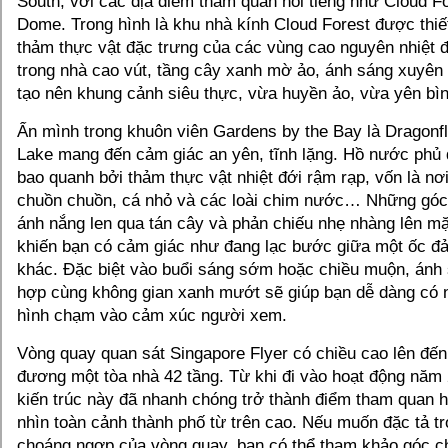
South, với các địa điểm tham quan nổi tiếng như Cloud F
Dome. Trong hình là khu nhà kính Cloud Forest được thiết
thảm thực vật đặc trưng của các vùng cao nguyên nhiệt 
trong nhà cao vút, tầng cây xanh mờ ảo, ánh sáng xuyên q
tạo nên khung cảnh siêu thực, vừa huyền ảo, vừa yên bìn
Ẩn mình trong khuôn viên Gardens by the Bay là Dragonfl
Lake mang đến cảm giác an yên, tĩnh lặng. Hồ nước phủ 
bao quanh bởi thảm thực vật nhiệt đới rậm rạp, vốn là nơ
chuồn chuồn, cá nhỏ và các loài chim nước… Những góc c
ánh nắng len qua tán cây và phản chiếu nhẹ nhàng lên mặt
khiến bạn có cảm giác như đang lạc bước giữa một ốc đả
khác. Đặc biệt vào buổi sáng sớm hoặc chiều muộn, ánh 
hợp cùng không gian xanh mướt sẽ giúp bạn dễ dàng có
hình chạm vào cảm xúc người xem.
Vòng quay quan sát Singapore Flyer có chiều cao lên đế
đương một tòa nhà 42 tầng. Từ khi đi vào hoạt động năm 
kiến trúc này đã nhanh chóng trở thành điểm tham quan 
nhìn toàn cảnh thành phố từ trên cao. Nếu muốn đặc tả t
choáng ngợp của vòng quay, bạn có thể tham khảo góc 