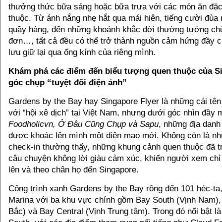
thưởng thức bữa sáng hoặc bữa trưa với các món ăn đặc
thuộc. Từ ánh nắng nhẹ hắt qua mái hiên, tiếng cười đùa
quầy hàng, đến những khoảnh khắc đời thường tưởng chừ
đơn…, tất cả đều có thể trở thành nguồn cảm hứng đầy c
lưu giữ lại qua ống kính của riêng mình.
Khám phá các điểm đến biểu tượng quen thuộc của S
góc chụp “tuyệt đối điện ảnh”
Gardens by the Bay hay Singapore Flyer là những cái tên
với “hội xê dịch” tại Việt Nam, nhưng dưới góc nhìn đầy
Foodholicvn, Ở Đâu Cũng Chụp và Sapu
, những địa danh
được khoác lên mình một diện mạo mới. Không còn là n
check-in thường thấy, những khung cảnh quen thuộc đã t
câu chuyện không lời giàu cảm xúc, khiến người xem ch
lên và theo chân họ đến Singapore.
Công trình xanh Gardens by the Bay rộng đến 101 héc-ta
Marina với ba khu vực chính gồm Bay South (Vịnh Nam),
Bắc) và Bay Central (Vịnh Trung tâm). Trong đó nổi bật l