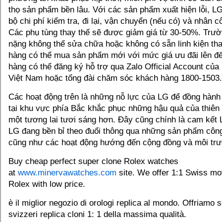
thọ sản phẩm bền lâu. Với các sản phẩm xuất hiện lỗi, LG
bộ chi phí kiểm tra, đi lại, vận chuyển (nếu có) và nhân 
Các phụ tùng thay thế sẽ được giảm giá từ 30-50%. Trư
nặng không thể sửa chữa hoặc không có sẵn linh kiện tha
hàng có thể mua sản phẩm mới với mức giá ưu đãi lên 
hàng có thể đăng ký hỗ trợ qua Zalo Official Account của
Việt Nam hoặc tổng đài chăm sóc khách hàng 1800-1503.
Các hoạt động trên là những nỗ lực của LG để đồng hành
tại khu vực phía Bắc khắc phục những hậu quả của thiên 
một tương lai tươi sáng hơn. Đây cũng chính là cam kết 
LG đang bền bỉ theo đuổi thông qua những sản phẩm côn
cũng như các hoạt động hướng đến cộng đồng và môi tr
Buy cheap perfect super clone Rolex watches
at
www.minervawatches.com
site. We offer 1:1 Swiss m
Rolex with low price.
è il miglior negozio di orologi replica al mondo. Offriamo s
svizzeri replica cloni 1: 1 della massima qualità.