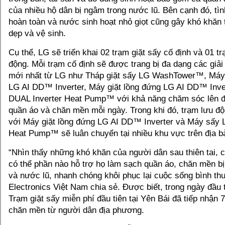
của nhiều hộ dân bị ngâm trong nước lũ. Bên cạnh đó, tìn
hoàn toàn và nước sinh hoạt nhỏ giọt cũng gây khó khăn 
dẹp và vệ sinh.
Cụ thể, LG sẽ triển khai 02 trạm giặt sấy cố định và 01 tr
động. Mỗi trạm cố định sẽ được trang bị đa dạng các giải
mới nhất từ LG như Tháp giặt sấy LG WashTower™, Máy 
LG AI DD™ Inverter, Máy giặt lồng đứng LG AI DD™ Inve
DUAL Inverter Heat Pump™ với khả năng chăm sóc lên 
quần áo và chăn mền mỗi ngày. Trong khi đó, trạm lưu độn
với Máy giặt lồng đứng LG AI DD™ Inverter và Máy sấy 
Heat Pump™ sẽ luân chuyển tại nhiều khu vực trên địa b
“Nhìn thấy những khó khăn của người dân sau thiên tai, c
có thể phần nào hỗ trợ họ làm sạch quần áo, chăn mền b
và nước lũ, nhanh chóng khôi phục lại cuộc sống bình th
Electronics Việt Nam chia sẻ. Được biết, trong ngày đầu ti
Trạm giặt sấy miễn phí đầu tiên tại Yên Bái đã tiếp nhận
chăn mền từ người dân địa phương.