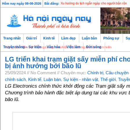
Hôm nay ngày 08-08-2026
Bài đăng:
Xu hướng du lịch ngắn ngày cho người bận rộn
Trang nhất
Giải trí
Kinh tế
Làm đẹp
Luận bàn
Phóng sự
Sự
ừng bạn đến với Thăng Long - Hà Nội, Thủ đô ngàn năm văn hiến
Truyền thông – Sự kiện
Văn hóa
Việc làm
Đời sống
LG triển khai trạm giặt sấy miễn phí c
bị ảnh hưởng bởi bão lũ
25/09/2024 // No Comment // Chuyên mục:
Chính trị
,
Câu chuyện q
chính sách
,
Kinh tế
,
Luận bàn
,
Sự kiện - nhân vật
,
Thế giới
,
Truyền
LG Electronics chính thức khởi động các Trạm giặt sấy m
Chương trình bảo hành đặc biệt áp dụng tại các khu vực 
bão lũ.