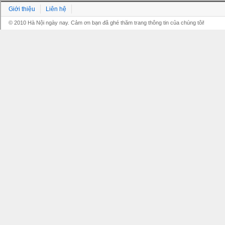
Giới thiệu
Liên hệ
© 2010 Hà Nội ngày nay. Cảm ơn bạn đã ghé thăm trang thông tin của chúng tôi!
Grandpashabet
Grandpashabet
Grandpashabet
Grandpashabet
Grandpashabet
grandpashabet
grandpashabet
marsbahis
grandpashabet
grandpashabet
grandpashabet
giriş
güncel
login
giriş
güncel
giriş
giriş