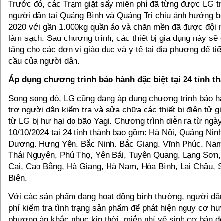
Trước đó, các Trạm giặt sấy miễn phí đã từng được LG tri
người dân tại Quảng Bình và Quảng Trị chịu ảnh hưởng b
2020 với gần 1.000kg quần áo và chăn mền đã được đội 
làm sạch. Sau chương trình, các thiết bị gia dụng này sẽ
tặng cho các đơn vị giáo dục và y tế tại địa phương để ti
cầu của người dân.
Áp dụng chương trình bảo hành đặc biệt tại 24 tỉnh t
Song song đó, LG cũng đang áp dụng chương trình bảo hà
trợ người dân kiểm tra và sửa chữa các thiết bị điện tử gi
từ LG bị hư hại do bão Yagi. Chương trình diễn ra từ ngà
10/10/2024 tại 24 tỉnh thành bao gồm: Hà Nội, Quảng Nin
Dương, Hưng Yên, Bắc Ninh, Bắc Giang, Vĩnh Phúc, Nam 
Thái Nguyên, Phú Thọ, Yên Bái, Tuyên Quang, Lạng Sơn,
Cai, Cao Bằng, Hà Giang, Hà Nam, Hòa Bình, Lai Châu, 
Biên.
Với các sản phẩm đang hoạt động bình thường, người d
phí kiểm tra tình trạng sản phẩm để phát hiện nguy cơ h
phương án khắc phục kịp thời, miễn phí vệ sinh cơ bản đ