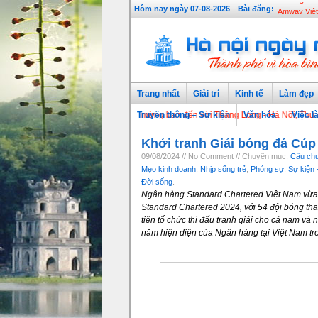
Hôm nay ngày 07-08-2026
Bài đăng:
98% người m
Trang nhất
Giải trí
Kinh tế
Làm đẹp
Chào mừng bạn đến với Thăng Long - Hà Nội, Thủ đô ngàn n
Truyền thông – Sự kiện
Văn hóa
Việc l
Khởi tranh Giải bóng đá Cúp
09/08/2024 // No Comment // Chuyên mục:
Câu chuy
Mẹo kinh doanh
,
Nhịp sống trẻ
,
Phóng sự
,
Sự kiện 
Đời sống
.
Ngân hàng Standard Chartered Việt Nam vừa c
Standard Chartered 2024, với 54 đội bóng th
tiên tổ chức thi đấu tranh giải cho cả nam và 
năm hiện diện của Ngân hàng tại Việt Nam t