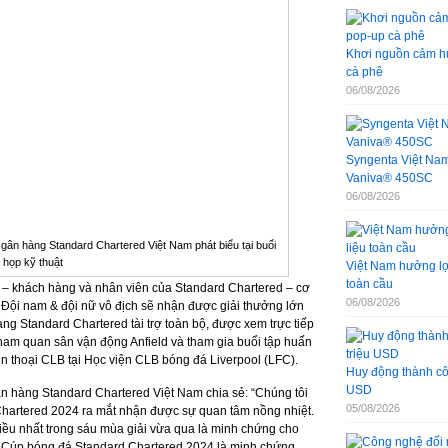
Khơi nguồn cảm hứ
cà phê
06/08/2026
Syngenta Việt Nam 
Vaniva® 450SC
06/08/2026
ân hàng Standard Chartered Việt Nam phát biểu tại buổi
họp kỹ thuật
Việt Nam hưởng lợi
toàn cầu
 – khách hàng và nhân viên của Standard Chartered – cơ
06/08/2026
i. Đội nam & đội nữ vô địch sẽ nhận được giải thưởng lớn
g Standard Chartered tài trợ toàn bộ, được xem trực tiếp
tham quan sân vận động Anfield và tham gia buổi tập huấn
 thoại CLB tại Học viện CLB bóng đá Liverpool (LFC).
Huy động thành côn
USD
n hàng Standard Chartered Việt Nam chia sẻ: “Chúng tôi
05/08/2026
Chartered 2024 ra mắt nhận được sự quan tâm nồng nhiệt.
hiều nhất trong sáu mùa giải vừa qua là minh chứng cho
. Cúp bóng đá Standard Chartered 2024 là minh chứng