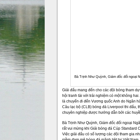
Bà Trịnh Như Quỳnh, Giám đốc đối ngoại Ng
Giải đấu mang đến cho các đội bóng tham dự
hội tranh tài với trải nghiệm có một không ha
là chuyến đi đến Vương quốc Anh do Ngân hàn
Câu lạc bộ (CLB) bóng đá Liverpool thi đấu, 
chuyên nghiệp được hướng dẫn bởi các huyền
Bà Trịnh Như Quỳnh, Giám đốc đối ngoại Ngâ
rất vui mừng khi Giải bóng đá Cúp Standard 
Việc giải đấu có số lượng các đội tham gia n
niềm đam mê bóng đá mãnh liệt tại Việt Nam