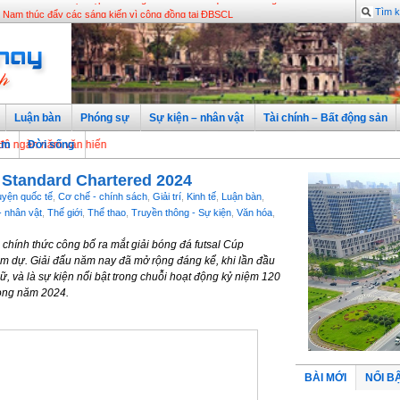
ua sắm ở các tiệm tạp hóa đang điều chỉnh thói quen tiêu dùng
Luận bàn
Phóng sự
Sự kiện – nhân vật
Tài chính – Bất động sản
ăm văn hiến
àm
Đời sống
 Standard Chartered 2024
ện quốc tế
,
Cơ chế - chính sách
,
Giải trí
,
Kinh tế
,
Luận bàn
,
- nhân vật
,
Thế giới
,
Thể thao
,
Truyền thông - Sự kiện
,
Văn hóa
,
hính thức công bố ra mắt giải bóng đá futsal Cúp
am dự. Giải đấu năm nay đã mở rộng đáng kể, khi lần đầu
nữ, và là sự kiện nổi bật trong chuỗi hoạt động kỷ niệm 120
rong năm 2024.
BÀI MỚI
NỔI B