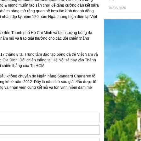
ồng & mong muốn tạo sân chơi để tăng cường gắn kết giữa
04/08/2026
 khách hàng mở rộng quan hệ hợp tác kinh doanh đồng
hội nhân dịp kỷ niệm 120 năm Ngân hàng hiện diện tại Việt
 sẽ đến Thành phố Hồ Chí Minh và biểu tượng bóng đá
 hâm mộ và trao giải thưởng cho các đội chiến thắng
 17 tháng 8 tại Trung tâm đào tạo bóng đá trẻ Việt Nam và
 Gia Định. Đội chiến thắng tại Hà Nội sẽ bay vào Thành
ội chiến thắng của Tp.HCM.
i đấu không chuyên do Ngân hàng Standard Chartered tổ
ộng kể từ năm 2012. Đây là năm thứ sáu giải đấu được tổ
ng và nhân viên cùng kết nối và tôn vinh niềm đam mê