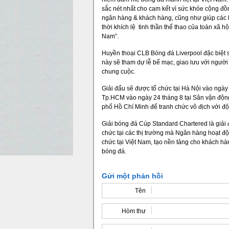
sắc nét nhất cho cam kết vì sức khỏe cộng đ
ngân hàng & khách hàng, cũng như giúp các
thời khích lệ tinh thần thể thao của toàn xã 
Nam”.
Huyền thoại CLB Bóng đá Liverpool đặc biệt
này sẽ tham dự lễ bế mạc, giao lưu với người
chung cuộc.
Giải đấu sẽ được tổ chức tại Hà Nội vào ngày
Tp.HCM vào ngày 24 tháng 8 tại Sân vận động
phố Hồ Chí Minh để tranh chức vô địch với đ
Giải bóng đá Cúp Standard Chartered là giả
chức tại các thị trường mà Ngân hàng hoạt đ
chức tại Việt Nam, tạo nền tảng cho khách hà
bóng đá.
Gửi một phản hồi
Tên
Hòm thư