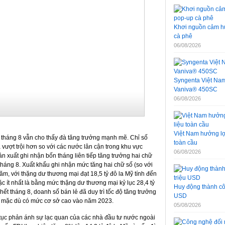
Khơi nguồn cảm hứ
cà phê
06/08/2026
Syngenta Việt Nam 
Vaniva® 450SC
06/08/2026
Việt Nam hưởng lợi
 tháng 8 vẫn cho thấy đà tăng trưởng mạnh mẽ. Chỉ số
toàn cầu
vượt trội hơn so với các nước lân cận trong khu vực
06/08/2026
 xuất ghi nhận bốn tháng liên tiếp tăng trưởng hai chữ
tháng 8. Xuất khẩu ghi nhận mức tăng hai chữ số (so với
ăm, với thặng dư thương mại đạt 18,5 tỷ đô la Mỹ tính đến
c ít nhất là bằng mức thặng dư thương mại kỷ lục 28,4 tỷ
Huy động thành côn
ết tháng 8, doanh số bán lẻ đã duy trì tốc độ tăng trưởng
USD
ỳ, mặc dù có mức cơ sở cao vào năm 2023.
05/08/2026
p tục phản ánh sự lạc quan của các nhà đầu tư nước ngoài