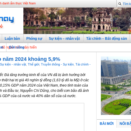
nh danh ẩm thực Việt Nam
Luận bàn
Phóng sự
Sự kiện – nhân vật
Tài chính – Bất động sản
năm văn hiến
àm
Đời sống
o năm 2024 khoảng 5,9%
Sự kiện - nhân vật
,
Thế giới
,
Truyền thông - Sự kiện
,
Tài chính -
: Đà tăng trưởng kinh tế của VN đã bị ảnh hưởng bởi
thiệt hại trị giá 40 nghìn tỷ đồng (1,63 tỷ đô la Mỹ) ở các
 0,15% GDP năm 2024 của Việt Nam, theo tính toán của
h và Đầu tư, Nguyễn Chí Dũng, cho biết cơn bão đã ảnh
 GDP của cả nước và 40% dân số của cả nước.
BÀI MỚI
NỔI B