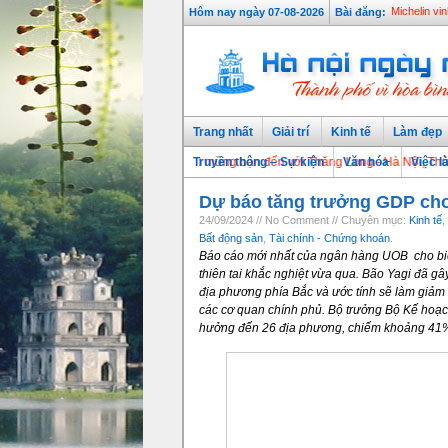
Hôm nay ngày 07-08-2026
Bài đăng:
Michelin vi
Trang nhất
Giải trí
Kinh tế
Làm đẹp
Chào mừng bạn đến với Thăng Long - Hà Nội, Thủ đô ngàn 
Truyền thông – Sự kiện
Văn hóa
Việc l
Dự báo tăng trưởng GDP ch
24/09/2024 // No Comment // Chuyên mục:
Kinh tế
,
Bất động sản
,
Tài chính - Chứng khoán
.
Báo cáo mới nhất của ngân hàng UOB cho biết
thiên tai khắc nghiệt vừa qua. Bão Yagi đã gây 
địa phương phía Bắc và ước tính sẽ làm giảm
các cơ quan chính phủ. Bộ trưởng Bộ Kế hoạc
hưởng đến 26 địa phương, chiếm khoảng 41%