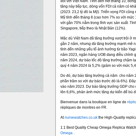
đối với Việt Nam. Tính đến hết tháng 10, dòng
tăng này tiếp tục, dòng vốn FDI cả năm có khả 
(2023: 23,2 tỷ đô la Mỹ). Triển vọng FDI cũng
Mỹ tính đến tháng 8 (cao hơn 7% so với mức 
với gần 70% nằm trong lĩnh vực sản xuất. Tí
Singapore, tiếp theo là Nhật Bản (12%).
Mặc dù Việt Nam đã tăng trưởng vượt trội ở 
gần 2 năm, nhưng đà tăng trưởng mạnh mẽ này
tính đến những yếu tố ảnh hưởng từ bão Yagi, 
năm 2023, ngân hàng UOB đang điều chỉnh gi
năm 2024, dự báo tốc độ tăng trưởng chậm lạ
quý 4 năm 2024 là 5,2% (giảm so với mức 5,
Do đó, dự báo tăng trưởng cả năm cho năm 
phần trăm so với dự báo trước đó là 6%). Đây
vào năm 2023. Dự báo tăng trưởng GDP cho 
lên 6,6%, phản ánh mức tăng dự kiến ​​để bù 
Bienvenue dans la boutique en ligne de
répli
répliques de montres en FR.
At
nursewatches.co.uk
the High-Quality replic
1:1 Best Quality Cheap Omega Replica Watc
Omega
.