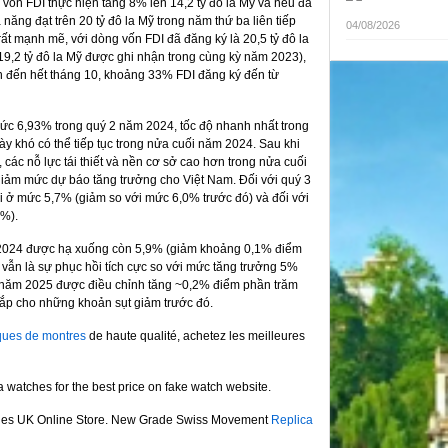
 vốn FDI thực hiện tăng 8% lên 14,2 tỷ đô la Mỹ và nếu đà
năng đạt trên 20 tỷ đô la Mỹ trong năm thứ ba liên tiếp
04/08/2026
 rất mạnh mẽ, với dòng vốn FDI đã đăng ký là 20,5 tỷ đô la
19,2 tỷ đô la Mỹ được ghi nhận trong cùng kỳ năm 2023),
nh đến hết tháng 10, khoảng 33% FDI đăng ký đến từ
mức 6,93% trong quý 2 năm 2024, tốc độ nhanh nhất trong
 khó có thể tiếp tục trong nửa cuối năm 2024. Sau khi
các nỗ lực tái thiết và nền cơ sở cao hơn trong nửa cuối
ảm mức dự báo tăng trưởng cho Việt Nam. Đối với quý 3
i ở mức 5,7% (giảm so với mức 6,0% trước đó) và đối với
4%).
2024 được hạ xuống còn 5,9% (giảm khoảng 0,1% điểm
 vẫn là sự phục hồi tích cực so với mức tăng trưởng 5%
năm 2025 được điều chỉnh tăng ~0,2% điểm phần trăm
đắp cho những khoản sụt giảm trước đó.
ques de montres
de haute qualité, achetez les meilleures
a watches for the best price on fake watch website.
hes UK Online Store. New Grade Swiss Movement
Replica