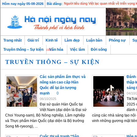
Hôm nay ngày 05-08-2026
Bài đăng:
Người tiêu dùng Việt lạc quan nhất về triển vọng k
Trang nhất
Giải trí
Kinh tế
Làm đẹp
Luận bàn
Phóng sự
Sự
 Thủ đô ngàn năm văn hiến
Truyền thông – Sự kiện
Văn hóa
Việc làm
Đời sống
TRUYỀN THÔNG – SỰ KIỆN
Các sản phẩm ẩm thực và
Đánh 
nông sản cao cấp Hàn
thập 
Quốc để lại ấn tượng
sáng 
mạnh
0
04/10/
TikTo
06/10/2025
Đại sứ quán Hàn Quốc tại
2025 
Việt Nam (đại diện là Đại sứ
đánh 
Choi Young-sam), Bộ Nông nghiệp, Lâm nghiệp
cùng các nhà sáng tạo nội 
và Thực phẩm Hàn Quốc (đại diện là Bộ trưởng
vinh những gương mặt tiên 
Song Mi-ryeong), ...
Cuộc thi vẽ tranh “Sân
Hòa nh