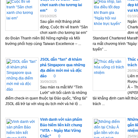
chơi xanh cho tương lai
đẹp k
em”
0
vui k
03/10/2025
01/10/
Sau gần một tháng phát
Ngân 
động, Cuộc thi vẽ tranh “Sân
Chart
chơi xanh cho tương lai em”
đơn vị
do Đoàn Thanh niên Bộ Nông nghiệp và Môi
Standard Chartered Marat
trường phối hợp cùng Taiwan Excellence – ...
ra mắt chương trình “Ngày 
tuyến” ...
JSOL dẫn “fan” đi khám
Thúc 
phá Singapore qua những
trách
địa điểm mới mẻ và độc
26/09/
đáo
0
Liên 
Rượu 
30/09/2025
Sau màn ra mắt MV “Tính
Á – T
Lười” với bối cảnh là những
(APIS
điểm check-in quen thuộc tại Đảo quốc, “tổng tài”
tái khẳng định cam kết thú
JSOL đã trở lại với vlog du lịch mới và hé lộ ...
trách ...
Vinh danh với sản phẩm
Những
Bảo hiểm liên kết chung
gắn l
“VITA – Ngày Mai Vững
nhiệ
Chắc”
0
25/09/