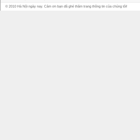
© 2010 Hà Nội ngày nay. Cảm ơn bạn đã ghé thăm trang thông tin của chúng tôi!
Grandpashabet
Grandpashabet
Grandpashabet
Grandpashabet
Grandpashabet
grandpashabet
grandpashabet
marsbahis
canlı
grandpashabet
grandpashabet
grandpashabet
giriş
güncel
login
maç
giriş
güncel
giriş
izle
giriş