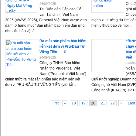
Chủ đ
26/09/2025
Tại Diễn đàn Cấp cao Cố
giới n
vấn Tài chính Việt Nam
Chuyể
2025 (VWAS 2025), Generali Việt Nam được vinh
mạnh xu hướng du lịch có tr
danh ở hạng mục “Sản phẩm bảo hiểm đáp ứng
hiện ý thức bảo vệ môi ...
nhu cầu bảo vệ tài ...
Ra mắt sản phẩm bảo hiểm
“Bước
liên kết đơn vị Pru-Đầu Tư
chạy 
Vững Tiến
0
bảo t
Việt
24/09/2025
Công ty TNHH Bảo hiểm
24/09/
Nhân thọ Prudential Việt
Ngân 
Nam (“Prudential Việt Nam”)
(ABBA
chính thức ra mắt sản phẩm bảo hiểm liên kết
Quỹ Khởi nghiệp Doanh ng
đơn vị PRU-ĐẦU TƯ VỮNG TIẾN (viết tắt ...
Công nghệ Việt Nam (SVF)
Công nghệ (KH&CN) TP. Hu
First
«
18
19
20
21
22
»
Last