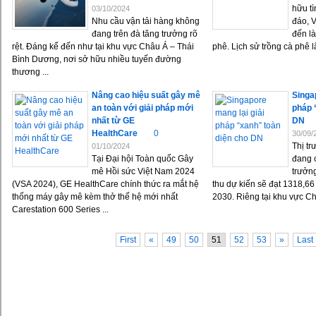
hữu t
03/10/2024
Nhu cầu vận tải hàng không
đáo, 
đang trên đà tăng trưởng rõ
đến l
rệt. Đáng kể đến như tại khu vực Châu Á – Thái
phê. Lịch sử trồng cà phê lâ
Bình Dương, nơi sở hữu nhiều tuyến đường
thương ...
Nâng cao hiệu suất gây mê
Singa
an toàn với giải pháp mới
pháp 
nhất từ GE
DN
HealthCare
0
30/09/
Thị tr
01/10/2024
Tại Đại hội Toàn quốc Gây
đang 
mê Hồi sức Việt Nam 2024
trưởn
(VSA 2024), GE HealthCare chính thức ra mắt hệ
thu dự kiến sẽ đạt 1318,66
thống máy gây mê kèm thở thế hệ mới nhất
2030. Riêng tại khu vực Châ
Carestation 600 Series ...
First
«
49
50
51
52
53
»
Last