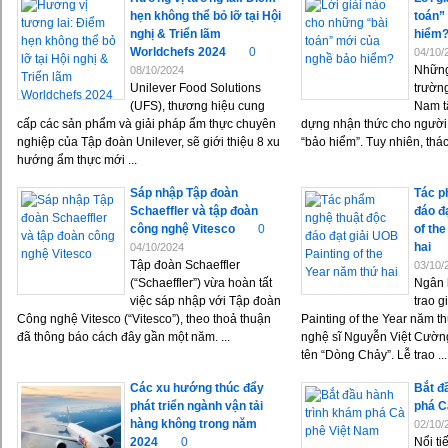
hẹn không thể bỏ lỡ tại Hội
toán”
nghị & Triển lãm
hiểm
Worldchefs 2024
0
04/10/
Những
08/10/2024
Unilever Food Solutions
trường
(UFS), thương hiệu cung
Nam tậ
cấp các sản phẩm và giải pháp ẩm thực chuyên
dựng nhận thức cho người
nghiệp của Tập đoàn Unilever, sẽ giới thiệu 8 xu
“bảo hiểm”. Tuy nhiên, thách
hướng ẩm thực mới ...
Sáp nhập Tập đoàn
Tác p
Schaeffler và tập đoàn
đáo đ
công nghệ Vitesco
0
of th
hai
04/10/2024
Tập đoàn Schaeffler
03/10/
(“Schaeffler”) vừa hoàn tất
Ngân 
việc sáp nhập với Tập đoàn
trao 
Công nghệ Vitesco (“Vitesco”), theo thoả thuận
Painting of the Year năm th
đã thông báo cách đây gần một năm. ...
nghệ sĩ Nguyễn Việt Cườn
tên “Dòng Chảy”. Lễ trao ...
Các xu hướng thúc đẩy
Bắt đ
phát triển ngành vận tải
phá C
hàng không trong năm
02/10/
2024
0
Nổi t