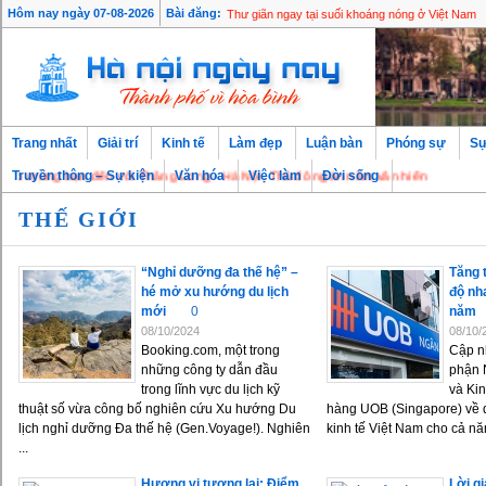
Mở cổng bình chọn trực tuyến cho giải thưởng “
Hôm nay ngày 07-08-2026
Bài đăng:
Thư giãn ngay tại suối khoáng nóng ở Việt Nam
Trang nhất
Giải trí
Kinh tế
Làm đẹp
Luận bàn
Phóng sự
Sự
mừng bạn đến với Thăng Long - Hà Nội, Thủ đô ngàn năm văn hiến
Truyền thông – Sự kiện
Văn hóa
Việc làm
Đời sống
THẾ GIỚI
“Nghỉ dưỡng đa thế hệ” –
Tăng 
hé mở xu hướng du lịch
độ nh
mới
0
năm
08/10/2024
08/10/
Booking.com, một trong
Cập n
những công ty dẫn đầu
phận 
trong lĩnh vực du lịch kỹ
và Kin
thuật số vừa công bố nghiên cứu Xu hướng Du
hàng UOB (Singapore) về 
lịch nghỉ dưỡng Đa thế hệ (Gen.Voyage!). Nghiên
kinh tế Việt Nam cho cả nă
...
Hương vị tương lai: Điểm
Lời g