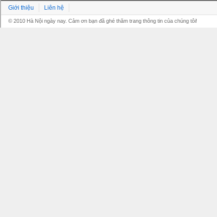
Giới thiệu
Liên hệ
© 2010 Hà Nội ngày nay. Cảm ơn bạn đã ghé thăm trang thông tin của chúng tôi!
Grandpashabet
Grandpashabet
Grandpashabet
Grandpashabet
Grandpashabet
grandpashabet
grandpashabet
marsbahis
grandpashabet
grandpashabet
grandpashabet
giriş
güncel
login
giriş
güncel
giriş
giriş