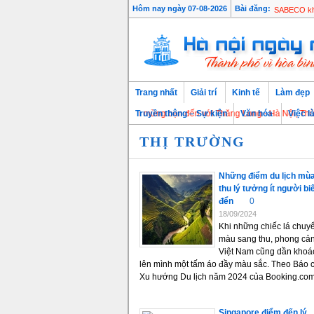
Lộ trình t
Hôm nay ngày 07-08-2026
Bài đăng:
SABECO khép
Trang nhất
Giải trí
Kinh tế
Làm đẹp
Chào mừng bạn đến với Thăng Long - Hà Nội, Thủ đô ngà
Truyền thông – Sự kiện
Văn hóa
Việc l
THỊ TRƯỜNG
Những điểm du lịch mù
thu lý tưởng ít người bi
đển
0
18/09/2024
Khi những chiếc lá chuy
màu sang thu, phong cả
Việt Nam cũng dần khoá
lên mình một tấm áo đầy màu sắc. Theo Báo 
Xu hướng Du lịch năm 2024 của Booking.com, 
Singapore điểm đến lý