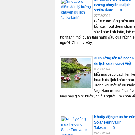
tưởng chuyến du lịch
‘chữa lành’
0
27/08/2024
Giữa cuộc sống hiện đại
bồ, các hoạt động chăm 
sức khỏe tinh thần, thể c
trở thành mối quan tâm hàng đầu của rất nhi
người. Chính vì vậy, ...
Xu hướng lên kế hoạch 
du lịch của người Việt
06/08/2024
Mỗi người có cách lên k
hoạch du lịch khác nhau.
Trong khi một số du khá
Việt Nam ưu tiên “săn” v
máy bay giá rẻ trước, nhiều người lựa chọn đặt
Khuấy động mùa hè cù
Solar Festival In
Taiwan
0
24/06/2024