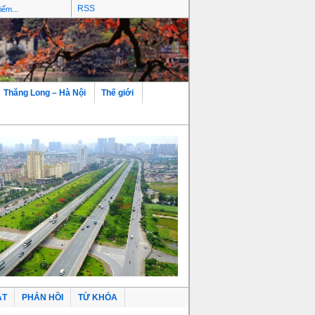
RSS
Thăng Long – Hà Nội
Thế giới
ẬT
PHẢN HỒI
TỪ KHÓA