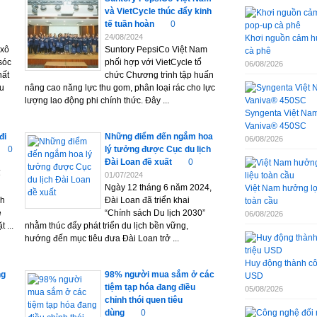
và VietCycle thúc đẩy kinh
tế tuần hoàn
0
24/08/2024
Khơi nguồn cảm hứ
 xô
Suntory PepsiCo Việt Nam
cà phê
sóc
phối hợp với VietCycle tổ
06/08/2026
hất
chức Chương trình tập huấn
ều
nâng cao năng lực thu gom, phân loại rác cho lực
lượng lao động phi chính thức. Đây ...
Syngenta Việt Nam 
Vaniva® 450SC
đi
Những điểm đến ngắm hoa
06/08/2026
0
lý tưởng được Cục du lịch
Đài Loan đề xuất
0
ế
01/07/2024
Ngày 12 tháng 6 năm 2024,
Việt Nam hưởng lợi
ch
Đài Loan đã triển khai
toàn cầu
é
“Chính sách Du lịch 2030”
06/08/2026
 ...
nhằm thúc đẩy phát triển du lịch bền vững,
hướng đến mục tiêu đưa Đài Loan trở ...
Huy động thành côn
ng
98% người mua sắm ở các
USD
tiệm tạp hóa đang điều
05/08/2026
chỉnh thói quen tiêu
dùng
0