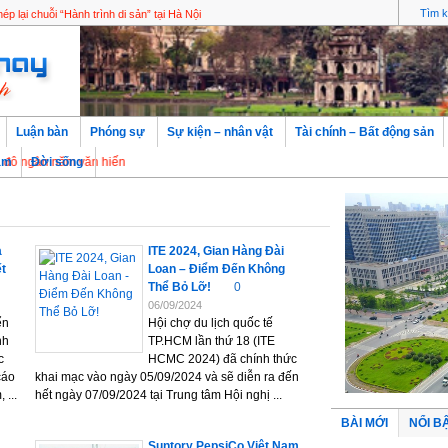
ận hưởng Singapore bằng tuyến MRT quen thuộc
 lại chuỗi “Hành trình di sản” tại Hà Nội
Luận bàn
Phóng sự
Sự kiện – nhân vật
Tài chính – Bất động sản
n năm văn hiến
àm
Đời sống
a
ITE 2024, Gian Hàng Đài
ết
Loan – Điểm Đến Không
Thể Bỏ Lỡ!
0
06/09/2024
ển
Hội chợ du lịch quốc tế
nh
TP.HCM lần thứ 18 (ITE
c
HCMC 2024) đã chính thức
cáo
khai mạc vào ngày 05/09/2024 và sẽ diễn ra đến
...
hết ngày 07/09/2024 tại Trung tâm Hội nghị ...
BÀI MỚI
NỔI B
Suntory PepsiCo Việt Nam