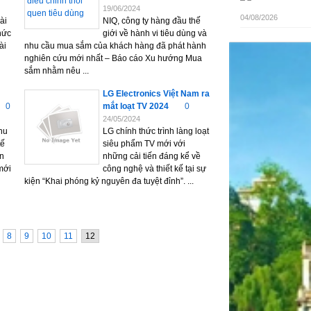
19/06/2024
04/08/2026
ài
NIQ, công ty hàng đầu thế
hức
giới về hành vi tiêu dùng và
ài
nhu cầu mua sắm của khách hàng đã phát hành
nghiên cứu mới nhất – Báo cáo Xu hướng Mua
sắm nhằm nêu ...
LG Electronics Việt Nam ra
0
mắt loạt TV 2024
0
24/05/2024
thu
LG chính thức trình làng loạt
ế
siêu phẩm TV mới với
ản
những cải tiến đáng kể về
mới
công nghệ và thiết kế tại sự
kiện “Khai phóng kỷ nguyên đa tuyệt đỉnh”. ...
8
9
10
11
12