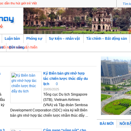
c dần thu hút giới trẻ Việt
Luận bàn
Phóng sự
Sự kiện – nhân vật
Tài chính – Bất động sản
gàn năm văn hiến
àm
Đời sống
a
Ký Biên bản ghi nhớ hợp
tác chiến lược thúc đẩy du
lịch
0
20/05/2025
à
Tổng cục Du lịch Singapore
 đầu
(STB), Vietnam Airlines
 kỳ
(VNA) và Tập đoàn Sentosa
Development Corporation (SDC) vừa ký kết Biên
bản ghi nhớ hợp tác chiến lược nhằm thúc đẩy ...
BÀI MỚI
NỔI B
g 3
Cẩm nang “sống sót” cho