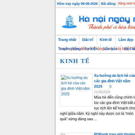
Hôm nay ngày 08-08-2026
Bài đăng:
Xăng sinh họ
Trang nhất
Giải trí
Kinh tế
Làm đẹp
Chào mừng bạn đến với Thăng Long - Hà Nội, Thủ đô n
Truyền thông – Sự kiện
Văn hóa
Việc l
KINH TẾ
Xu hướng du lịch hè củ
các gia đình Việt năm
2025
0
21/05/2025
Mùa hè đến cũng chính l
lúc các gia đình Việt bắt
rục rịch lên kế hoạch cho
nghỉ giữa năm. Kỳ nghỉ này được coi là “món
quà” xứng đáng sau ...
PGBank trao giải thưởn