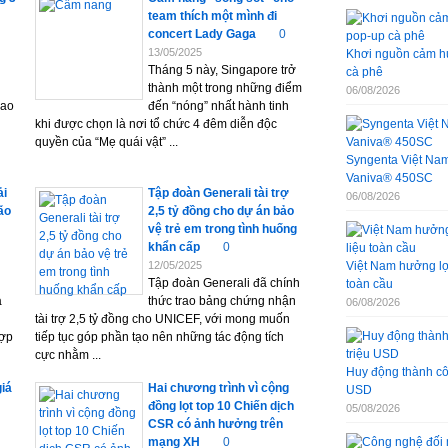
team thích một mình đi
concert Lady Gaga
0
13/05/2025
Khơi nguồn cảm hứ
Tháng 5 này, Singapore trở
cà phê
thành một trong những điểm
06/08/2026
rao
đến “nóng” nhất hành tinh
khi được chọn là nơi tổ chức 4 đêm diễn độc
quyền của “Mẹ quái vật” ...
Syngenta Việt Nam 
Vaniva® 450SC
ải
Tập đoàn Generali tài trợ
06/08/2026
ão
2,5 tỷ đồng cho dự án bảo
vệ trẻ em trong tình huống
khẩn cấp
0
12/05/2025
Việt Nam hưởng lợi
Tập đoàn Generali đã chính
toàn cầu
a
thức trao bảng chứng nhận
06/08/2026
tài trợ 2,5 tỷ đồng cho UNICEF, với mong muốn
hợp
tiếp tục góp phần tạo nên những tác động tích
cực nhằm ...
Huy động thành côn
giá
Hai chương trình vì cộng
USD
đồng lọt top 10 Chiến dịch
05/08/2026
CSR có ảnh hưởng trên
mạng XH
0