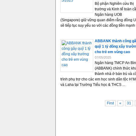
Bộ phận Nghiên cứu thị
trường và Kinh tế toàn c
Ngân hàng UOB
(Singapore) giữ vững quan điểm rằng đồng 
sẽ tiếp tục suy yếu so với các đồng tiền mạnh .
ABBANK thành công g
quỹ 1 tỷ đồng xây trườ
cho trẻ em vùng cao
07/05/2025
Ngân hàng TMCP An Bì
(ABBANK) chính thức kh
thành nhà ở bán trú và c
trình phụ trợ cho các em học sinh dân tộc H’
và Laha tại Trường Tiểu học & THCS ...
First
«
31