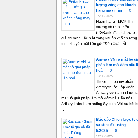
lượng vàng cho khách
hàng may mắn
0
15/05/2025
Ngân hàng TMCP Thịnh
vượng và Phát triển
(PGBank) đã tổ chức lễ t
giải thưởng đặc biệt trong khuôn khổ chương
trình khuyến mãi tiền gửi “Đón Xuân Ất ...
Amway VN ra mắt bộ gi
pháp làm mờ đốm nâu l
hoá
0
13/05/2025
Thương hiệu mỹ phẩm
Artistry thuộc Tập đoàn
Amway vừa chính thức r
mắt Bộ giải pháp làm mờ đốm nâu lão hóa
Artistry Labs Illuminating System. Với sự kết 
...
Báo cáo Chiến lược tỷ 
và lãi suất Tháng
5/2025
0
12/05/2025