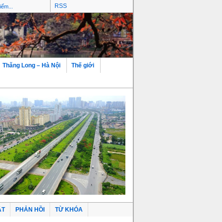
RSS
Thăng Long – Hà Nội
Thế giới
ẬT
PHẢN HỒI
TỪ KHÓA