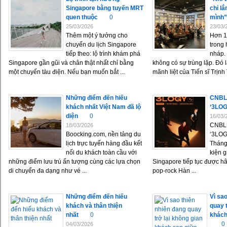
Singapore bằng tuyến MRT
chỉ lắ
quen thuộc
0
mình”
25/03/2026
23/03/
Thêm một ý tưởng cho
Hơn 1
chuyến du lịch Singapore
trong
tiếp theo: lộ trình khám phá
nháp.
Singapore gần gũi và chân thật nhất chỉ bằng
không có sự trùng lặp. Đó 
một chuyến tàu điện. Nếu bạn muốn bắt ...
mãnh liệt của Tiến sĩ Trịnh 
Những điểm đến hiếu
CNBLU
khách nhất Việt Nam đã lộ
‘3LOGY
diện
0
16/03/
CNBLU
18/03/2026
Boocking.com, nền tảng du
‘3LOGY
lịch trực tuyến hàng đầu kết
Tháng 
nối du khách toàn cầu với
kiện g
những điểm lưu trú ấn tượng cùng các lựa chọn
Singapore tiếp tục được h
di chuyển đa dạng như vé ...
pop-rock Hàn ...
Những điểm đến hiếu
Vì sa
khách và thân thiện
quay t
nhất
0
khách
0
04/03/2026