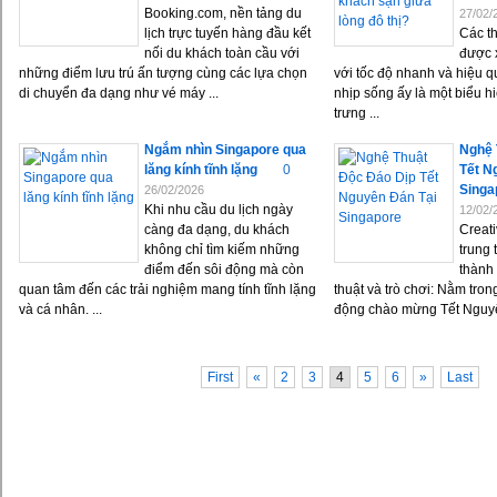
Booking.com, nền tảng du
27/02/
lịch trực tuyến hàng đầu kết
Các t
nối du khách toàn cầu với
được 
những điểm lưu trú ấn tượng cùng các lựa chọn
với tốc độ nhanh và hiệu 
di chuyển đa dạng như vé máy ...
nhịp sống ấy là một biểu h
trưng ...
Ngắm nhìn Singapore qua
Nghệ 
lăng kính tĩnh lặng
0
Tết N
Singa
26/02/2026
Khi nhu cầu du lịch ngày
12/02/
càng đa dạng, du khách
Creati
không chỉ tìm kiếm những
trung
điểm đến sôi động mà còn
thành
quan tâm đến các trải nghiệm mang tính tĩnh lặng
thuật và trò chơi: Nằm tro
và cá nhân. ...
động chào mừng Tết Nguyê
First
«
2
3
4
5
6
»
Last