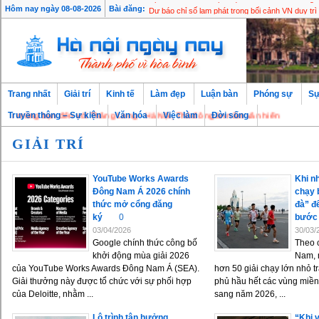
Định hình mô hình dịch vụ tài chính – viễn thông 
Hôm nay ngày 08-08-2026
Bài đăng:
Dự báo chỉ số lạm phát trong bối cảnh VN duy trì
Trang nhất
Giải trí
Kinh tế
Làm đẹp
Luận bàn
Phóng sự
Sự
mừng bạn đến với Thăng Long - Hà Nội, Thủ đô ngàn năm văn hiến
Truyền thông – Sự kiện
Văn hóa
Việc làm
Đời sống
GIẢI TRÍ
YouTube Works Awards
Khi n
Đông Nam Á 2026 chính
chạy 
thức mở cổng đăng
đà” đ
ký
0
bước
03/04/2026
30/03/
Google chính thức công bố
Theo c
khởi động mùa giải 2026
Nam, 
của YouTube Works Awards Đông Nam Á (SEA).
hơn 50 giải chạy lớn nhỏ t
Giải thưởng này được tổ chức với sự phối hợp
phủ hầu hết các vùng miền
của Deloitte, nhằm ...
sang năm 2026, ...
Lộ trình tận hưởng
“Khi v