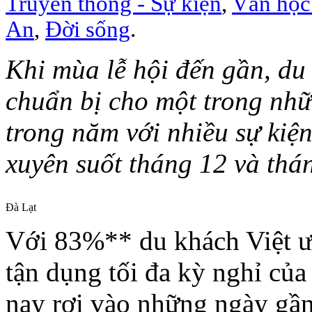
Truyền thông - Sự kiện
,
Văn học
An
,
Đời sống
.
Khi mùa lễ hội đến gần, du
chuẩn bị cho một trong nhữ
trong năm với nhiều sự kiệ
xuyên suốt tháng 12 và thá
Đà Lạt
Với 83%** du khách Việt ưu 
tận dụng tối đa kỳ nghỉ củ
nay rơi vào những ngày gần