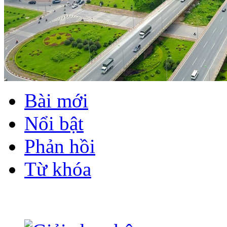
Bài mới
Nổi bật
Phản hồi
Từ khóa