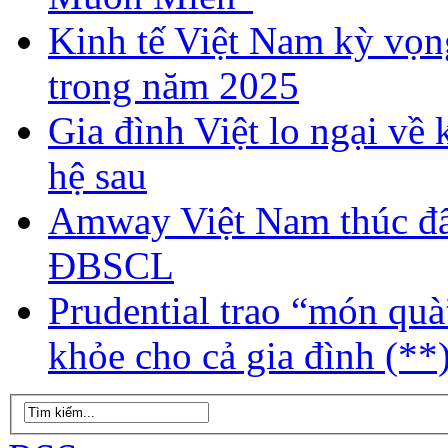
Kinh tế Việt Nam kỳ vọng
trong năm 2025
Gia đình Việt lo ngại về 
hệ sau
Amway Việt Nam thúc đẩy
ĐBSCL
Prudential trao “món quà
khỏe cho cả gia đình (**