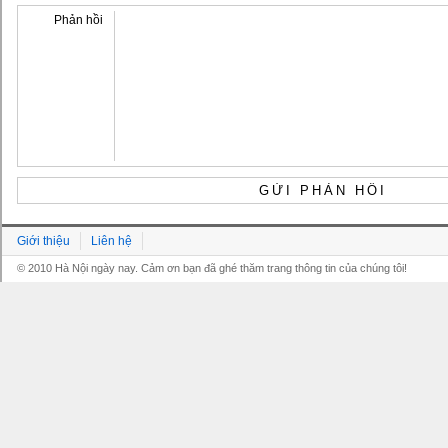
Phản hồi
Giới thiệu
Liên hệ
© 2010 Hà Nội ngày nay. Cảm ơn bạn đã ghé thăm trang thông tin của chúng tôi!
Grandpashabet
Grandpashabet
Grandpashabet
Grandpashabet
Grandpashabet
grandpashabet
grandpashabet
marsbahis
grandpashabet
grandpashabet
grandpashabet
giriş
güncel
login
giriş
güncel
giriş
giriş