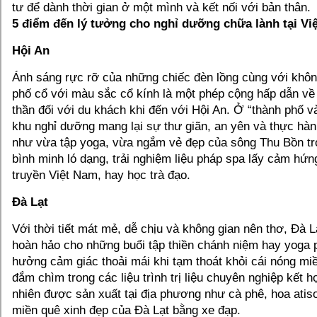
tư để dành thời gian ở một mình và kết nối với bản thân.
5 điểm đến lý tưởng cho nghỉ dưỡng chữa lành tại Vi
Hội An
Ánh sáng rực rỡ của những chiếc đèn lồng cùng với không
phố cổ với màu sắc cổ kính là một phép cộng hấp dẫn về 
thần đối với du khách khi đến với Hội An. Ở “thành phố v
khu nghỉ dưỡng mang lại sự thư giãn, an yên và thực hà
như vừa tập yoga, vừa ngắm vẻ đẹp của sông Thu Bồn t
bình minh ló dạng, trải nghiệm liệu pháp spa lấy cảm hứn
truyền Việt Nam, hay học trà đạo.
Đà Lạt
Với thời tiết mát mẻ, dễ chịu và không gian nên thơ, Đà L
hoàn hảo cho những buổi tập thiền chánh niệm hay yoga 
hưởng cảm giác thoải mái khi tạm thoát khỏi cái nóng miề
đắm chìm trong các liệu trình trị liệu chuyên nghiệp kết h
nhiên được sản xuất tại địa phương như cà phê, hoa ati
miền quê xinh đẹp của Đà Lạt bằng xe đạp.