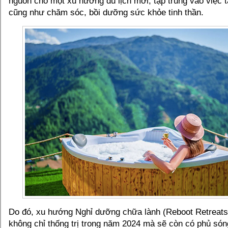
nguồn cho một xu hướng du lịch mới, tập trung vào việc t
cũng như chăm sóc, bồi dưỡng sức khỏe tinh thần.
Do đó, xu hướng Nghỉ dưỡng chữa lành (Reboot Retreat
không chỉ thống trị trong năm 2024 mà sẽ còn có phủ só