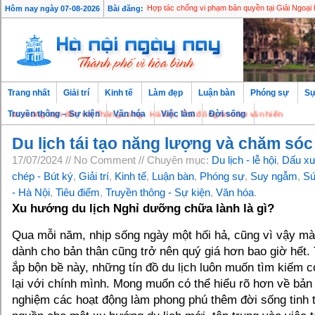
Hôm nay ngày 07-08-2026
Bài đăng:
Hợp tác chống vi phạm bản quyền tại Giải Ngoại
Trang nhất
Giải trí
Kinh tế
Làm đẹp
Luận bàn
Phóng sự
Sự
ừng bạn đến với Thăng Long - Hà Nội, Thủ đô ngàn năm văn hiến
Truyền thông – Sự kiện
Văn hóa
Việc làm
Đời sống
Du lịch tái tạo năng lượng và chăm só
17/07/2024 // No Comment // Chuyên mục:
Du lịch - lễ hội
,
Dấu x
chép - Bút ký
,
Giải trí
,
Kinh tế
,
Luận bàn
,
Phóng sự
,
Suy ngẫm
,
Sứ
- Hà Nội
,
Tiêu điểm
,
Truyền thông - Sự kiện
,
Văn hóa
.
Xu hướng du lịch Nghỉ dưỡng chữa lành là gì?
Qua mỗi năm, nhịp sống ngày một hối hả, cũng vì vậy mà 
dành cho bản thân cũng trở nên quý giá hơn bao giờ hết. 
ắp bộn bề này, những tín đồ du lịch luôn muốn tìm kiếm cơ
lại với chính mình. Mong muốn có thể hiểu rõ hơn về bản 
nghiệm các hoạt động làm phong phú thêm đời sống tinh 