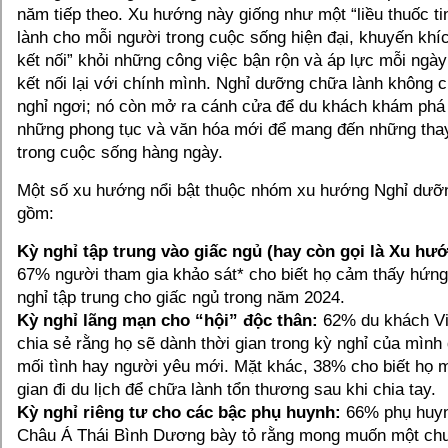
năm tiếp theo. Xu hướng này giống như một “liều thuốc ti
lành cho mỗi người trong cuộc sống hiện đại, khuyến khí
kết nối” khỏi những công việc bận rộn và áp lực mỗi ngày
kết nối lại với chính mình. Nghỉ dưỡng chữa lành không c
nghỉ ngơi; nó còn mở ra cánh cửa để du khách khám phá
những phong tục và văn hóa mới để mang đến những thay
trong cuộc sống hàng ngày.
Một số xu hướng nổi bật thuộc nhóm xu hướng Nghỉ dưỡ
gồm:
Kỳ nghỉ tập trung vào giấc ngủ (hay còn gọi là Xu hướ
67% người tham gia khảo sát* cho biết họ cảm thấy hứng
nghỉ tập trung cho giấc ngủ trong năm 2024.
Kỳ nghỉ lãng mạn cho “hội” độc thân:
62% du khách V
chia sẻ rằng họ sẽ dành thời gian trong kỳ nghỉ của mình
mối tình hay người yêu mới. Mặt khác, 38% cho biết họ 
gian đi du lịch để chữa lành tổn thương sau khi chia tay.
Kỳ nghỉ riêng tư cho các bậc phụ huynh:
66% phụ huyn
Châu Á Thái Bình Dương bày tỏ rằng mong muốn một chuy