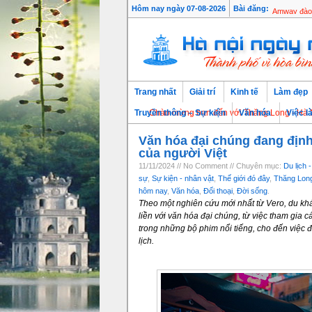
Hôm nay ngày 07-08-2026
Bài đăng:
Baoviet Fu
Trang nhất
Giải trí
Kinh tế
Làm đẹp
Chào mừng bạn đến với Thăng Long - Hà Nội, Thủ đ
Truyền thông – Sự kiện
Văn hóa
Việc l
Văn hóa đại chúng đang định
của người Việt
11/11/2024 // No Comment // Chuyên mục:
Du lịch - 
sự
,
Sự kiện - nhân vật
,
Thế giới đó đây
,
Thăng Long
hôm nay
,
Văn hóa
,
Đối thoại
,
Đời sống
.
Theo một nghiên cứu mới nhất từ Vero, du kh
liền với văn hóa đại chúng, từ việc tham gia
trong những bộ phim nổi tiếng, cho đến việc đ
lịch.