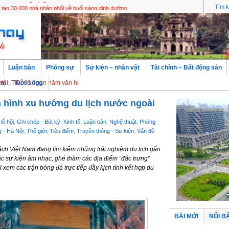
nd ra mắt ứng dụng BVF Mobile
Luận bàn
Phóng sự
Sự kiện – nhân vật
Tài chính – Bất động sản
ô ngàn năm văn hiến
àm
Đời sống
 hình xu hướng du lịch nước ngoài
lễ hội
,
Ghi chép - Bút ký
,
Kinh tế
,
Luận bàn
,
Nghệ thuật
,
Phóng
 - Hà Nội
,
Thế giới
,
Tiêu điểm
,
Truyền thông - Sự kiện
,
Vấn đề
ách Việt Nam đang tìm kiếm những trải nghiệm du lịch gắn
 các sự kiện âm nhạc, ghé thăm các địa điểm “đặc trưng”
i xem các trận bóng đá trực tiếp đầy kịch tính kết hợp du
BÀI MỚI
NỔI B