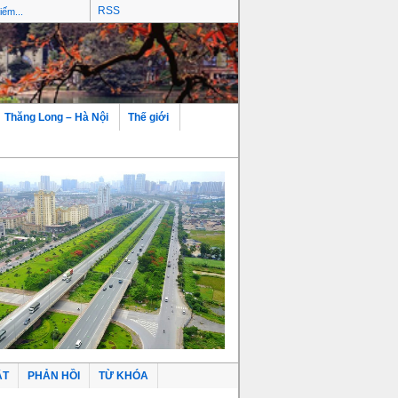
RSS
Thăng Long – Hà Nội
Thế giới
ẬT
PHẢN HỒI
TỪ KHÓA