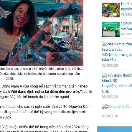
Khơi n
nghiệm
06/08/
Syngen
với V
06/08/
Việt Nam hưởng lợi
toàn cầu
06/08/2026
ho âm nhạc, chương trình truyền hình, phim ảnh, thể thao
 độc đáo thúc đẩy xu hướng du lịch nước ngoài trong năm
2025.
Huy động thành côn
tại Đông Nam Á vừa công bố sách trắng mang tên
“Theo
USD
khách Việt đang định nghĩa lại điểm đến mơ ước”
, tiết lộ
ười Việt lên kế hoạch du lịch nước ngoài.
05/08/2026
ên kế hoạch cho các kỳ nghỉ cuối năm và Tết Nguyên Đán,
̉ dưỡng hoàn toàn có thể kỳ vọng nhu cầu du lịch nước
04/08/2026
ăm 2025.
ời Việt thuộc nhiều thế hệ trong nửa đầu năm 2024 cũng