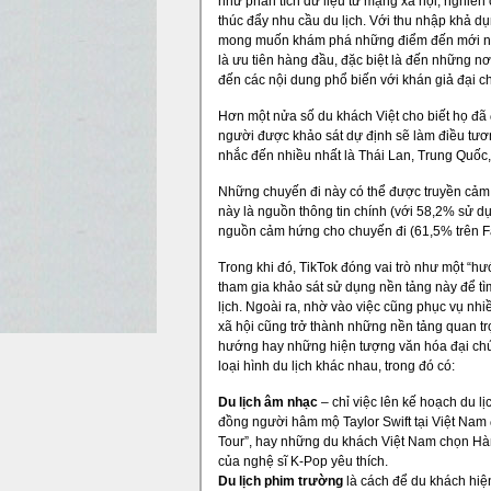
như phân tích dữ liệu từ mạng xã hội, ngh
thúc đẩy nhu cầu du lịch. Với thu nhập khả dụ
mong muốn khám phá những điểm đến mới ngày
là ưu tiên hàng đầu, đặc biệt là đến những nơ
đến các nội dung phổ biến với khán giả đại c
Hơn một nửa số du khách Việt cho biết họ đã đặt
người được khảo sát dự định sẽ làm điều tư
nhắc đến nhiều nhất là Thái Lan, Trung Quố
Những chuyến đi này có thể được truyền cảm 
này là nguồn thông tin chính (với 58,2% sử
nguồn cảm hứng cho chuyến đi (61,5% trên F
Trong khi đó, TikTok đóng vai trò như một “hươ
tham gia khảo sát sử dụng nền tảng này để tì
lịch. Ngoài ra, nhờ vào việc cũng phục vụ nhiề
xã hội cũng trở thành những nền tảng quan
hướng hay những hiện tượng văn hóa đại chú
loại hình du lịch khác nhau, trong đó có:
Du lịch âm nhạc
– chỉ việc lên kế hoạch du lị
đồng người hâm mộ Taylor Swift tại Việt Na
Tour”, hay những du khách Việt Nam chọn Hàn
của nghệ sĩ K-Pop yêu thích.
Du lịch phim trường
là cách để du khách hiện