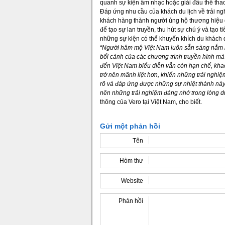
quanh sự kiện âm nhạc hoặc giải đấu thể tha
Đáp ứng nhu cầu của khách du lịch về trải nghi
khách hàng thành người ủng hộ thương hiệu d
để tạo sự lan truyền, thu hút sự chú ý và tạo tiê
những sự kiện có thể khuyến khích du khách qua
“Người hâm mộ Việt Nam luôn sẵn sàng nắm b
bối
cảnh của các
chương trình truyền
hình mà
đến Việt Nam biểu diễn vẫn còn hạn chế, kha
trở nên mãnh liệt hơn, khiến những trải nghi
rõ và đáp ứng được những sự nhiệt thành na
nên những trải nghiệm đáng nhớ
trong lòng 
thông của Vero tại Việt Nam, cho biết.
Gửi một phản hồi
Tên
Hòm thư
Website
Phản hồi