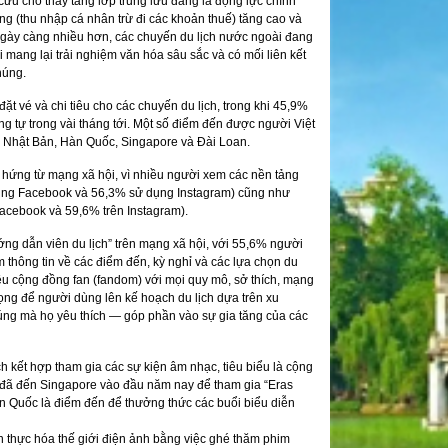
iên cứu cho thấy tầng lớp trung lưu đang là động lực chính
ng (thu nhập cá nhân trừ đi các khoản thuế) tăng cao và
 càng nhiều hơn, các chuyến du lịch nước ngoài đang
i mang lại trải nghiệm văn hóa sâu sắc và có mối liên kết
húng.
 vé và chi tiêu cho các chuyến du lịch, trong khi 45,9%
ơng tự trong vài tháng tới. Một số điểm đến được người Việt
c, Nhật Bản, Hàn Quốc, Singapore và Đài Loan.
hứng từ mạng xã hội, vì nhiều người xem các nền tảng
 dụng Facebook và 56,3% sử dụng Instagram) cũng như
acebook và 59,6% trên Instagram).
́ng dẫn viên du lịch” trên mạng xã hội, với 55,6% người
m thông tin về các điểm đến, kỳ nghỉ và các lựa chọn du
u cộng đồng fan (fandom) với mọi quy mô, sở thích, mạng
 trọng để người dùng lên kế hoạch du lịch dựa trên xu
ng mà họ yêu thích — góp phần vào sự gia tăng của các
ch kết hợp tham gia các sự kiện âm nhạc, tiêu biểu là cộng
m đã đến Singapore vào đầu năm nay để tham gia “Eras
 Quốc là điểm đến để thưởng thức các buổi biểu diễn
 thực hóa thế giới điện ảnh bằng việc ghé thăm phim