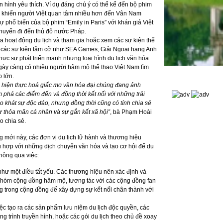
ình yêu thích. Ví dụ đáng chú ý có thể kể đến bộ phim
ã khiến người Việt quan tâm nhiều hơn đến Vân Nam
Sự phổ biến của bộ phim “Emily in Paris” với khán giả Việt
huyến đi đến thủ đô nước Pháp.
iữa hoạt động du lịch và tham gia hoặc xem các sự kiện thể
ay các sự kiện tầm cỡ như SEA Games, Giải Ngoại hạng Anh
hực sự phát triển mạnh nhưng loại hình du lịch văn hóa
ngày càng có nhiều người hâm mộ thể thao Việt Nam tìm
o lớn.
 hiện
thực hoá
giấc mơ văn hóa đại chúng đang ảnh
 phá các điểm đến và đồng thời kết nối với những trải
ao khát sự
độc đáo,
nhưng đồng thời cũng có
tính
chia sẻ
sự thỏa mãn cá nhân và sự gắn kết xã hội”
, bà Phạm Hoài
 chia sẻ.
g mới này, các đơn vị du lịch lữ hành và thương hiệu
ù hợp với những dịch chuyển văn hóa và tạo cơ hội để du
hông qua việc:
ư một điều tất yếu. Các thương hiệu nên xác định và
 nhóm cộng đồng hâm mộ, tương tác với các cộng đồng fan
ng trong cộng đồng để xây dựng sự kết nối chân thành với
iệc tạo ra các sản phẩm lưu niệm du lịch độc quyền, các
 trình truyền hình, hoặc các gói du lịch theo chủ đề xoay