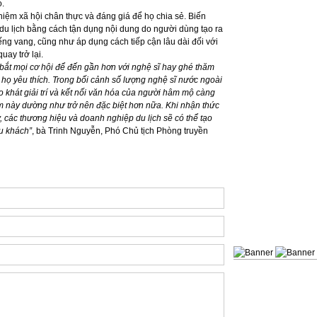
o.
ệm xã hội chân thực và đáng giá để họ chia sẻ. Biến
u lịch bằng cách tận dụng nội dung do người dùng tạo ra
́ng vang, cũng như áp dụng cách tiếp cận lâu dài đối với
y trở lại.­­
ắt mọi cơ hội để đến gần hơn với nghệ sĩ hay ghé thăm
 họ
yêu thích. Trong bối cảnh số lượng nghệ sĩ nước ngoài
o khát giải trí và kết nối văn hóa của người hâm mộ càng
ệm này
dường như
trở nên
đặc biệt hơn nữa
. Khi nhận thức
̀y, các thương hiệu và doanh nghiệp du lịch sẽ có thể tạo
du khách
”
, bà Trinh Nguyễn, Phó Chủ tịch Phòng truyền