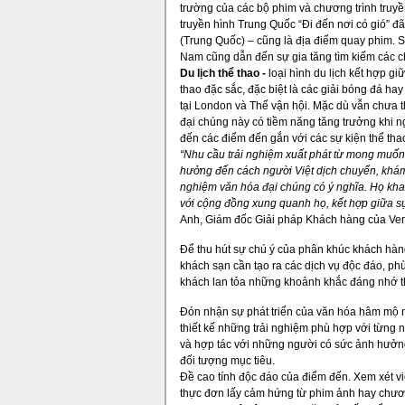
trường của các bộ phim và chương trình truyền h
truyền hình Trung Quốc “Đi đến nơi có gió” đ
(Trung Quốc) – cũng là địa điểm quay phim. 
Nam cũng dẫn đến sự gia tăng tìm kiếm các c
Du lịch thể thao
-
loại hình du lịch kết hợp g
thao đặc sắc, đặc biệt là các giải bóng đá h
tại London và Thế vận hội. Mặc dù vẫn chưa t
đại chúng này có tiềm năng tăng trưởng khi 
đến các điểm đến gắn với các sự kiện thể tha
“Nhu cầu trải nghiệm xuất phát từ mong muốn
hưởng đến cách người Việt dịch chuyển
, khám
nghiệm
văn hóa đại chúng có ý nghĩa. Họ kh
với cộng đồng xung
quanh họ
, kết hợp giữa 
Anh, Giám đốc Giải pháp Khách hàng của Vero
Để thu hút sự chú ý của phân khúc khách hàn
khách sạn cần tạo ra các dịch vụ độc đáo, ph
khách lan tỏa những khoảnh khắc đáng nhớ t
Đón nhận sự phát triển của văn hóa hâm mộ nh
thiết kế những trải nghiệm phù hợp với từng
và hợp tác với những người có sức ảnh hưở
đối tượng mục tiêu.
Đề cao tính độc đáo của điểm đến. Xem xét v
thực đơn lấy cảm hứng từ phim ảnh hay chương